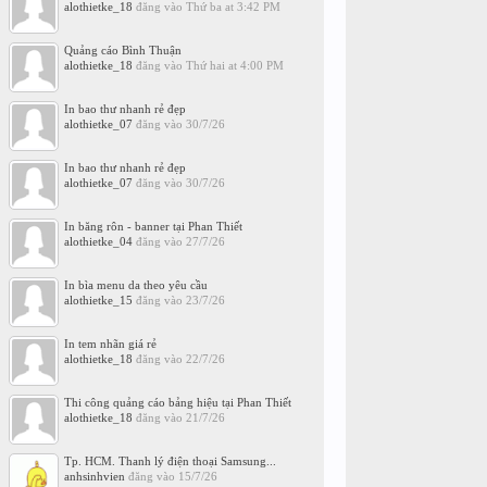
alothietke_18
đăng vào
Thứ ba at 3:42 PM
Quảng cáo Bình Thuận
alothietke_18
đăng vào
Thứ hai at 4:00 PM
In bao thư nhanh rẻ đẹp
alothietke_07
đăng vào
30/7/26
In bao thư nhanh rẻ đẹp
alothietke_07
đăng vào
30/7/26
In băng rôn - banner tại Phan Thiết
alothietke_04
đăng vào
27/7/26
In bìa menu da theo yêu cầu
alothietke_15
đăng vào
23/7/26
In tem nhãn giá rẻ
alothietke_18
đăng vào
22/7/26
Thi công quảng cáo bảng hiệu tại Phan Thiết
alothietke_18
đăng vào
21/7/26
Tp. HCM. Thanh lý điện thoại Samsung...
anhsinhvien
đăng vào
15/7/26