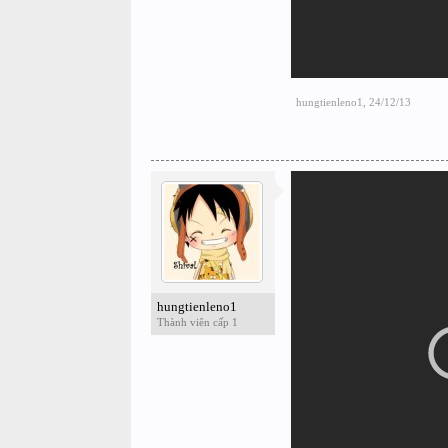
hungtienleno1
,
24/12/13
hungtienleno1
Thành viên cấp 1