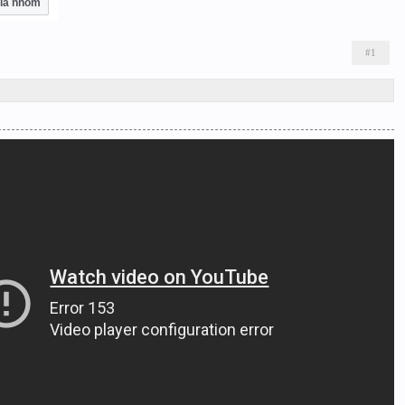
ia nhóm
#1