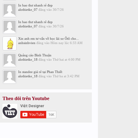
In bao thư nhanh rẻ đẹp
alothietke_07
đăng vào
30/7/26
In bao thư nhanh rẻ đẹp
alothietke_07
đăng vào
30/7/26
Xin anh em tư vấn về học lái xe Ôtô cho...
anhsinhvien
đăng vào
Hôm nay lúc 6:33 AM
Quảng cáo Bình Thuận
alothietke_18
đăng vào
Thứ hai at 4:00 PM
In standee giá rẻ tại Phan Thiết
alothietke_18
đăng vào
Thứ ba at 3:42 PM
Theo dõi trên Youtube