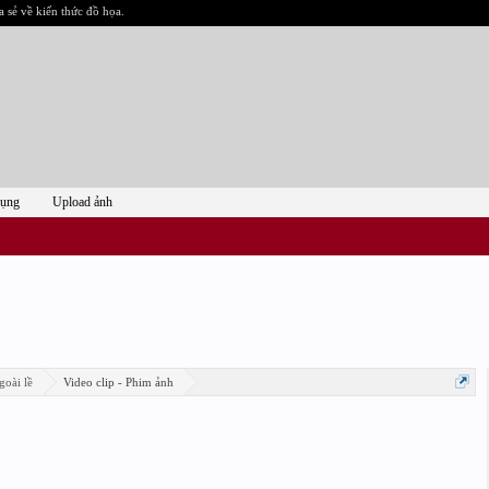
a sẻ về kiến thức đồ họa.
dụng
Upload ảnh
goài lề
Video clip - Phim ảnh