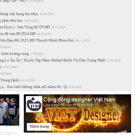
Căng Cực - Vol 1
20/10/2021
t bảng xếp hạng âm nhạc
05/03/2021
 phải dân bay
28/10/2016
our Eyes ) - Sơn Tùng M-TP HD
21/11/2014
pin đệ tam III 2014 HD
06/05/2017
iên Đạn Đỏ 2021 HD Thuyết Minh Phim Hot
08/11/2021
/01/2018
n luôn hoàng cung
17/04/2017
g Lo Âu Ấy | Tuyển Tập Nhạc Ballad Buồn Và Tâm Trạng Nhất
27/01/2021
n
31/07/2016
6/09/2015
 Trung Quốc
04/10/2019
 ạ... Em cười không nhặt nổi mồm rồi =))
22/05/2015
Thích trang