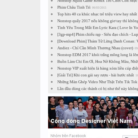
Nonstop Squid Game Remix Trò Chơi Con Mực 
Phim Châu Tinh Trì
06/03/2015
Top hits 40 ca khúc nhạc trẻ triệu view hay nhấ
Nonstop quẩy 2017 nếu không giơ tay thì không
Tình Yêu Trong Mắt Em Lyric Kara ( Love In Y
[3gp-mp4] Phim chiếu rạp - Siêu đạo chích - Lu
[Download Phim] Thám Tử Lừng Danh Conan: V
Andiez - Chỉ Cần Mình Thương Nhau (cover)
09
Nonstop EDM 2017 khói trắng mông lung là lê
Buồn Làm Chi Em Ơi, Hoa Nở Không Màu, Nhữn
Nonstop VIP xuất hiện là hàng xóm liền cúp điệ
[Giải Trí] Khi con gái say rượu - hài hước nhất
1
Những Màn Ghép Video Như Thật Trên Tik Tok
Lần đầu dùng các thánh có bị như thế này không