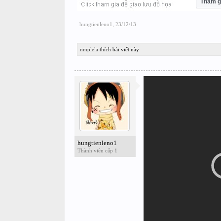
Tham g
hungtienleno1
,
23/12/13
nmplela
thích bài viết này
hungtienleno1
Thành viên cấp 1