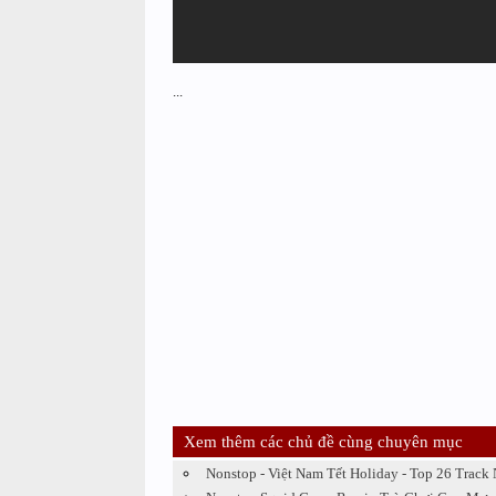
...
Xem thêm các chủ đề cùng chuyên mục
Nonstop - Việt Nam Tết Holiday - Top 26 Trac