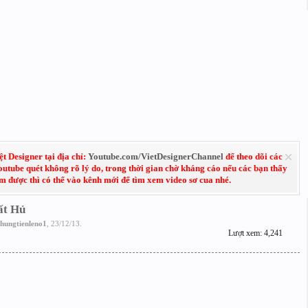
 Designer tại địa chỉ:
Youtube.com/VietDesignerChannel
để theo dõi các
Youtube quét không rõ lý do, trong thời gian chờ kháng cáo nếu các bạn thấy
em được thì có thể vào kênh mới để tìm xem video sơ cua nhé.
ất Hủ
hungtienleno1
,
23/12/13
.
Lượt xem: 4,241