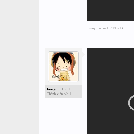
hungtienleno1
,
24/12/13
hungtienleno1
Thành viên cấp 1