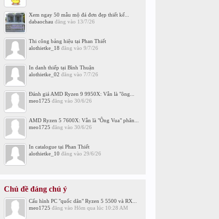
Xem ngay 50 mẫu mộ đá đơn đẹp thiết kế...
dabaochau
đăng vào
13/7/26
Thi công bảng hiệu tại Phan Thiết
alothietke_18
đăng vào
9/7/26
In danh thiếp tại Bình Thuận
alothietke_02
đăng vào
7/7/26
Đánh giá AMD Ryzen 9 9950X: Vẫn là "ông...
meo1725
đăng vào
30/6/26
AMD Ryzen 5 7600X: Vẫn là "Ông Vua" phân...
meo1725
đăng vào
30/6/26
In catalogue tại Phan Thiết
alothietke_10
đăng vào
29/6/26
Chủ đề đáng chú ý
Cấu hình PC "quốc dân" Ryzen 5 5500 và RX...
meo1725
đăng vào
Hôm qua lúc 10:28 AM