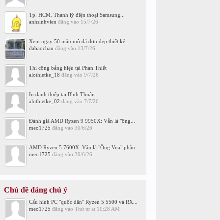
Tp. HCM. Thanh lý điện thoại Samsung...
anhsinhvien
đăng vào
15/7/26
Xem ngay 50 mẫu mộ đá đơn đẹp thiết kế...
dabaochau
đăng vào
13/7/26
Thi công bảng hiệu tại Phan Thiết
alothietke_18
đăng vào
9/7/26
In danh thiếp tại Bình Thuận
alothietke_02
đăng vào
7/7/26
Đánh giá AMD Ryzen 9 9950X: Vẫn là "ông...
meo1725
đăng vào
30/6/26
AMD Ryzen 5 7600X: Vẫn là "Ông Vua" phân...
meo1725
đăng vào
30/6/26
Chủ đề đáng chú ý
Cấu hình PC "quốc dân" Ryzen 5 5500 và RX...
meo1725
đăng vào
Thứ tư at 10:28 AM