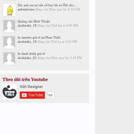
Xin anh em tư vấn về học lái xe Ôtô cho...
anhsinhvien
đăng vào
Hôm qua lúc 6:33 AM
Quảng cáo Bình Thuận
alothietke_18
đăng vào
Thứ hai at 4:00 PM
In standee giá rẻ tại Phan Thiết
alothietke_18
đăng vào
Thứ ba at 3:42 PM
In danh thiếp giá rẻ
alothietke_02
đăng vào
Hôm qua lúc 3:29 PM
Theo dõi trên Youtube