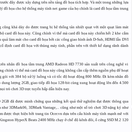
g trước đây được xây dựng trên nền tảng đồ họa tích hợp. Và một trong những lựa
 đồ họa cho hệ thống máy tính net game của họ chính là card đồ họa tầm trung
ũng khá dày do được trang bị hệ thống tản nhiệt quạt với một quạt làm mát
ộ card đồ họa này. Cũng chính vì thế mà card đồ họa này chiếm hết 2 khe cắm
u quả làm mát cho card đồ họa bởi các cổng giao hình ảnh D-Sub, HDMI lẫn DVI
ố định card đồ họa với thùng máy tính, phần trên với thiết kế dạng rãnh dành
rên nhân đồ họa tầm trung AMD Radeon HD 7730 sản xuất trên công nghệ vi
cũng chính vì thế mà card đồ họa này cũng không cần cấp thêm nguồn phụ để hoạt
ói với 384 bộ xử lý luồng và có tốc độ hoạt động 800 MHz. Đi kèm nhân đồ
 dung lượng 2GB, giao tiếp đồ họa 128-bit cùng xung hoạt động lên đến 4.500
mọi trò chơi 3D trực tuyến hấp dẫn hiện nay.
 2GB đã được minh chứng qua những kết quả thử nghiệm đạt được thông qua
 như 3DMark06, 3DMark Vantage,... cũng như một số trò chơi 3D nặng ký như
iệm được thực hiện bởi trang tin Ocer.vn dựa trên cấu hình máy tính mạnh mẽ với
 Kingston HyperX Beats 2400 MHz chạy ở chế độ kênh đôi, ổ cứng SSD M.2 120