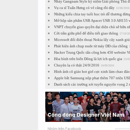
Nhảy Gangnam Style kỷ niệm Giải phóng Thủ đ
Vụ ca sĩ Tuấn Hưng có vẻ căng rồi đây
12/06/2016
Những kiểu chia tay tuổi học trò dễ thương đừn
Mở hộp sản phẩm USB Apacer USB 3.0 AH155 
VNPT chuyển giao quyền đại diện chủ sở hữu nh
Cởi trần giữa phố để điều tiết giao thông
17/10/2
Microsoft đổi điện thoại Nokia lấy cây xanh gi
Phát hiện ảnh chụp nude từ máy DĐ của chồng
Hacker Trung Quốc tấn công hơn 450 website V
Hòa bình trên biển Đông là lợi ích quốc gia
23/0
Chuyện lạ có thật 24/9/2016
24/09/2016
Hình ảnh cô giáo hot girl cực xinh làm chao đ
Apple bắt Samsung nộp phạt thêm 707 triệu US
Danh sách các trường xét tuyển nguyện vọng 2