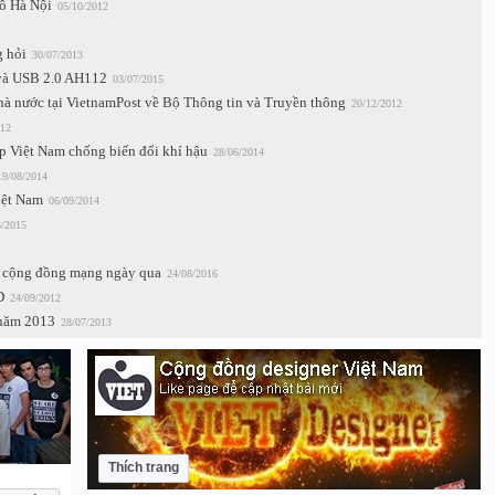
ô Hà Nội
05/10/2012
g hỏi
30/07/2013
và USB 2.0 AH112
03/07/2015
à nước tại VietnamPost về Bộ Thông tin và Truyền thông
20/12/2012
012
úp Việt Nam chống biến đổi khí hậu
28/06/2014
19/08/2014
iệt Nam
06/09/2014
3/2015
ảo cộng đồng mạng ngày qua
24/08/2016
D
24/09/2012
 năm 2013
28/07/2013
Thích trang