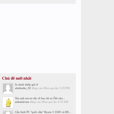
Chủ đề mới nhất
In danh thiếp giá rẻ
alothietke_02
đăng vào
Hôm qua lúc 3:29 PM
Xin anh em tư vấn về học lái xe Ôtô cho...
anhsinhvien
đăng vào
Hôm qua lúc 6:33 AM
Cấu hình PC "quốc dân" Ryzen 5 5500 và RX...