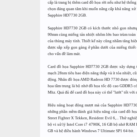
cấp là trang bị thêm card đồ họa rời nếu như hệ thốn
chọn đáng quan tâm khi muốn nâng cấp khả năng xử lý
Sapphire HD7730 2GB.
Sapphire HD7730 2GB có kích thước nhỏ gọn nhưng c
90mm cùng miếng tản nhiệt nhôm lớn bao trùm toàn b
của thùng máy tính. Thiết kế này cũng nhầm tăng hiệ
được sắp xếp gọn gàng ở phần dưới của miếng thiết c
cho vấn đề làm mát.
Card đồ họa Sapphire HD7730 2GB được xây dựng t
mạch 28nm tiêu hao điện năng thấp và ít tỏa nhiệt, 
động. Nhân đồ họa AMD Radeon HD 7730 được đóng g
họa tầm trung là bộ nhớ đồ họa tốc độ cao GDDR5 có
Mhz. Quá đủ để card đồ họa này có thể "lướt" tốt với 
Hiệu năng hoạt động mượt mà của Sapphire HD7730
những phần mềm đánh giá hiệu năng của card đồ họa
Street Fighter X Tekken, Resident Evil 6,... Thử ngh
bộ vi xử lý Intel Core i7 4790K, 16 GB bộ nhớ RAM
GB và hệ điều hành Windows 7 Ultimate SP1 64-bit.