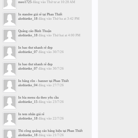
meo1725
đăng vào
Thứ tư at 10:28 AM
In standee giá rẻ tại Phan Thiết
alothietke_18
đăng vào
Thứ ba at 3:42 PM
Quảng cáo Bình Thuận
alothietke_18
đăng vào
Thứ hai at 4:00 PM
In bao thư nhanh rẻ đẹp
alothietke_07
đăng vào
30/7/26
In bao thư nhanh rẻ đẹp
alothietke_07
đăng vào
30/7/26
In băng rôn - banner tại Phan Thiết
alothietke_04
đăng vào
27/7/26
In bìa menu da theo yêu cầu
alothietke_15
đăng vào
23/7/26
In tem nhãn giá rẻ
alothietke_18
đăng vào
22/7/26
Thi công quảng cáo bảng hiệu tại Phan Thiết
alothietke_18
đăng vào
21/7/26