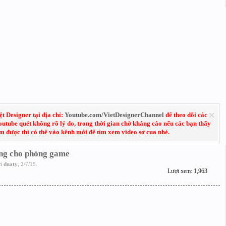
 Designer tại địa chỉ:
Youtube.com/VietDesignerChannel
để theo dõi các
Youtube quét không rõ lý do, trong thời gian chờ kháng cáo nếu các bạn thấy
em được thì có thể vào kênh mới để tìm xem video sơ cua nhé.
ng cho phòng game
ởi
duaty
,
2/7/15
.
Lượt xem: 1,963