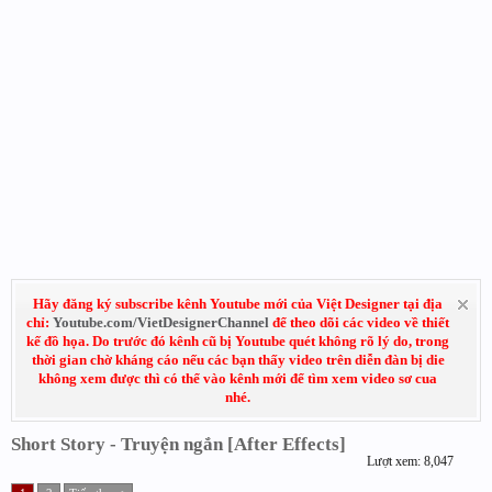
Hãy đăng ký subscribe kênh Youtube mới của Việt Designer tại địa
chỉ:
Youtube.com/VietDesignerChannel
để theo dõi các video về thiết
kế đồ họa. Do trước đó kênh cũ bị Youtube quét không rõ lý do, trong
thời gian chờ kháng cáo nếu các bạn thấy video trên diễn đàn bị die
không xem được thì có thể vào kênh mới để tìm xem video sơ cua
nhé.
Short Story - Truyện ngắn [After Effects]
Lượt xem: 8,047