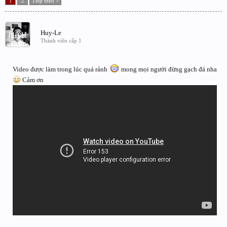
1
2
Tiếp theo >
Huy-Le
Thành viên cấp 1
Video được làm trong lúc quá rảnh
mong mọi người đừng gạch đá nha
Cảm ơn