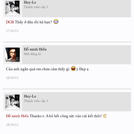
Huy-Le
Thành viên cấp 1
DGB
Thấy ở đâu rồi hả bạn?
17/10/15
Đỗ minh Hiếu
Mới đăng kí
Của anh ngắn quá em chưa cảm thấy gì
). Đẹp ạ
18/10/15
Huy-Le
Thành viên cấp 1
Đỗ minh Hiếu
Thanks e. A bỏ hết công sức vào cái kết thôi!
18/10/15