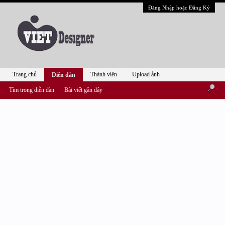
Đăng Nhập hoặc Đăng Ký
Trang chủ
Thành viên
Upload ảnh
Diễn đàn
Tìm trong diễn đàn
Bài viết gần đây