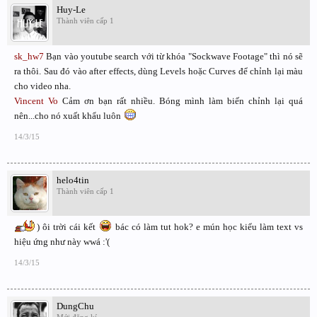
Huy-Le
Thành viên cấp 1
sk_hw7
Bạn vào youtube search với từ khóa "Sockwave Footage" thì nó sẽ
ra thôi. Sau đó vào after effects, dùng Levels hoặc Curves để chỉnh lại màu
cho video nha.
Vincent Vo
Cảm ơn bạn rất nhiều. Bóng mình làm biến chỉnh lại quá
nên...cho nó xuất khẩu luôn
14/3/15
helo4tin
Thành viên cấp 1
) ôi trời cái kết
bác có làm tut hok? e mún học kiểu làm text vs
hiệu ứng như này wwá :'(
14/3/15
DungChu
Mới đăng kí