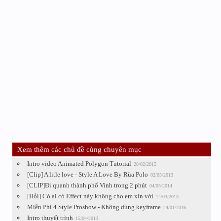
Xem thêm các chủ đề cùng chuyên mục
Intro video Animated Polygon Tutorial
28/02/2015
[Clip] A litle love - Style A Love By Rùa Polo
02/05/2013
[CLIP]Đi quanh thành phố Vinh trong 2 phút
04/05/2014
[Hỏi] Có ai có Effect này không cho em xin với
14/03/2013
Miễn Phí 4 Style Proshow - Không dùng keyframe
24/01/2016
Intro thuyết trình
15/04/2013