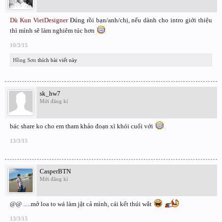
Dù Kun VietDesigner
Đúng rồi bạn/anh/chị, nếu dành cho intro giới thiệu
thì mình sẽ làm nghiêm túc hơn
10/3/15
Hồng Sơn
thích bài viết này
sk_hw7
Mới đăng kí
bác share ko cho em tham khảo đoạn xì khói cuối với
13/3/15
CasperBTN
Mới đăng kí
@@ .....mở loa to wá làm jật cả mình, cái kết thúi wắt
13/3/15