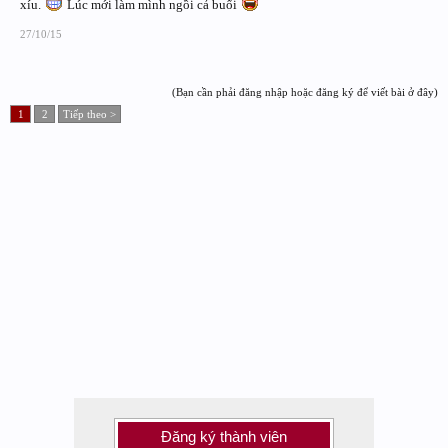
xíu.
Lúc mới làm mình ngồi cả buổi
27/10/15
(Bạn cần phải đăng nhập hoặc đăng ký để viết bài ở đây)
1
2
Tiếp theo >
Đăng ký thành viên