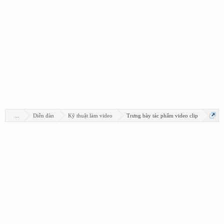
...
Diễn đàn
Kỹ thuật làm video
Trưng bày tác phẩm video clip