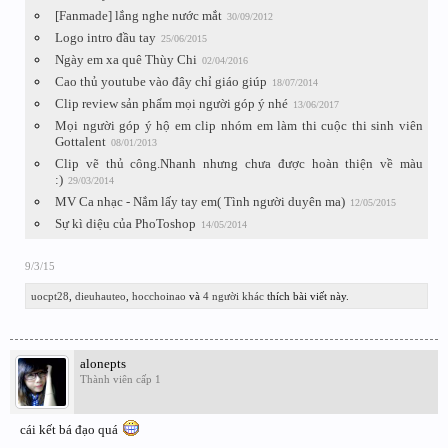
[Fanmade] lắng nghe nước mắt
30/09/2012
Logo intro đầu tay
25/06/2015
Ngày em xa quê Thùy Chi
02/04/2016
Cao thủ youtube vào đây chỉ giáo giúp
18/07/2014
Clip review sản phẩm mọi người góp ý nhé
13/06/2017
Mọi người góp ý hộ em clip nhóm em làm thi cuộc thi sinh viên
Gottalent
08/01/2013
Clip vẽ thủ công.Nhanh nhưng chưa được hoàn thiện về màu
:)
29/03/2014
MV Ca nhạc - Nắm lấy tay em( Tình người duyên ma)
12/05/2015
Sự kì diệu của PhoToshop
14/05/2014
9/3/15
uocpt28
,
dieuhauteo
,
hocchoinao
và
4 người khác
thích bài viết này.
alonepts
Thành viên cấp 1
cái kết bá đạo quá