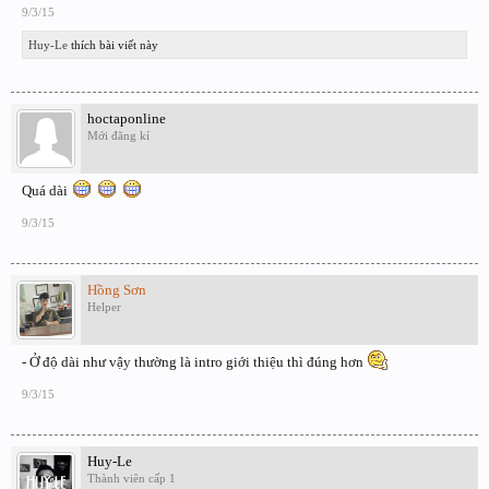
9/3/15
Huy-Le
thích bài viết này
hoctaponline
Mới đăng kí
Quá dài
9/3/15
Hồng Sơn
Helper
- Ở độ dài như vậy thường là intro giới thiệu thì đúng hơn
9/3/15
Huy-Le
Thành viên cấp 1