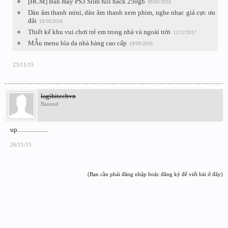
[HCM] Bán máy PS3 Slim full hack 250gb
09/03/2016
Dàn âm thanh mini, dàn âm thanh xem phim, nghe nhạc giá cực ưu
đãi
19/10/2018
Thiết kế khu vui chơi trẻ em trong nhà và ngoài trời
12/12/2017
MẪu menu bìa da nhà hàng cao cấp
19/09/2018
23/11/15
lagihitechvn
Banned
up....................
26/11/15
(Bạn cần phải đăng nhập hoặc đăng ký để viết bài ở đây)