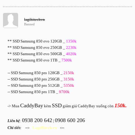
lagihitechvn
Banned
** SSD Samsung 850 evo 120GB _
1350k
** SSD Samsung 850 evo 250GB _
2230k
** SSD Samsung 850 evo 500GB _
4020k
** SSD Samsung 850 evo 1TB _
7500k
-- SSD Samsung 850 pro 128GB _
2150k
-- SSD Samsung 850 pro 256GB _
3150k
-- SSD Samsung 850 pro 512GB _
5350k
-- SSD Samsung 850 pro 1TB _
9700k
CaddyBay
SSD
150k.
-> Mua
kèm
giảm giá CaddyBay xuống còn
0938 200 642
0908 600 206
Liên hệ
:
|
Chi tiết:
__
--
_
LagiHitech.vn
_
--
>
<