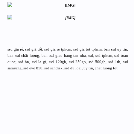
ssd giá rẻ, ssd giá tốt, ssd gia re tphcm, ssd gia tot tphcm, ban ssd uy tin,
ban ssd chất lượng, ban ssd giao hang tan nha, ssd, ssd tphcm, ssd toan
quoc, ssd hn, ssd la gi, ssd 120gb, ssd 250gb, ssd 500gb, ssd 1tb, ssd
samsung, ssd evo 850, ssd sandisk, ssd du loai, uy tin, chat luong tot