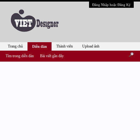
Đăng Nhập hoặc Đăng Ký
Trang chủ
Thành viên
Upload ảnh
Diễn đàn
Tìm trong diễn đàn
Bài viết gần đây