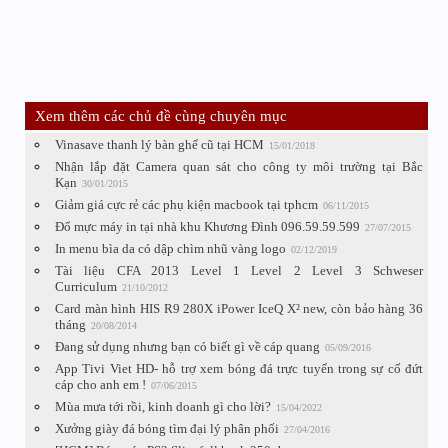
Xem thêm các chủ đề cùng chuyên mục
Vinasave thanh lý bàn ghế cũ tại HCM
15/01/2018
Nhận lắp đặt Camera quan sát cho công ty môi trường tại Bắc
Kạn
30/01/2015
Giảm giá cực rẻ các phụ kiện macbook tại tphcm
06/11/2015
Đổ mực máy in tại nhà khu Khương Đình 096.59.59.599
27/07/2015
In menu bìa da có dập chìm nhũ vàng logo
02/12/2019
Tài liệu CFA 2013 Level 1 Level 2 Level 3 Schweser
Curriculum
21/10/2012
Card màn hình HIS R9 280X iPower IceQ X² new, còn bảo hàng 36
tháng
20/08/2014
Đang sử dụng nhưng bạn có biết gì về cáp quang
05/09/2016
App Tivi Viet HD- hỗ trợ xem bóng đá trực tuyến trong sự cố đứt
cáp cho anh em !
07/06/2015
Mùa mưa tới rồi, kinh doanh gì cho lời?
15/04/2022
Xưởng giày đá bóng tìm đại lý phân phối
27/04/2016