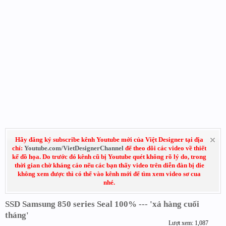
Hãy đăng ký subscribe kênh Youtube mới của Việt Designer tại địa
chỉ:
Youtube.com/VietDesignerChannel
để theo dõi các video về thiết
kế đồ họa. Do trước đó kênh cũ bị Youtube quét không rõ lý do, trong
thời gian chờ kháng cáo nếu các bạn thấy video trên diễn đàn bị die
không xem được thì có thể vào kênh mới để tìm xem video sơ cua
nhé.
SSD Samsung 850 series Seal 100% --- 'xả hàng cuối
tháng'
Lượt xem: 1,087