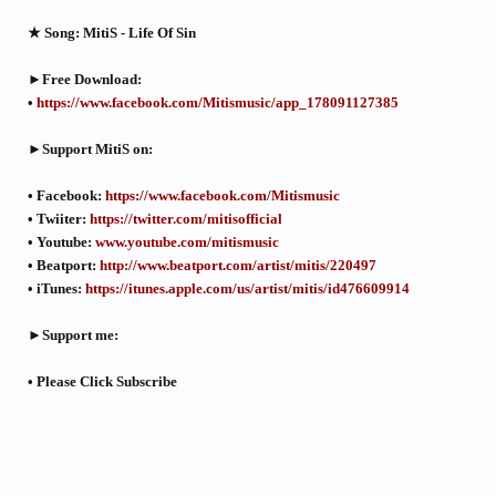
★ Song: MitiS - Life Of Sin
►Free Download:
•
https://www.facebook.com/Mitismusic/app_178091127385
►Support MitiS on:
• Facebook:
https://www.facebook.com/Mitismusic
• Twiiter:
https://twitter.com/mitisofficial
• Youtube:
www.youtube.com/mitismusic
• Beatport:
http://www.beatport.com/artist/mitis/220497
• iTunes:
https://itunes.apple.com/us/artist/mitis/id476609914
►Support me:
• Please Click Subscribe