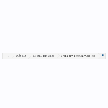
...
Diễn đàn
Kỹ thuật làm video
Trưng bày tác phẩm video clip