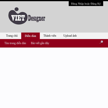
Đăng Nhập hoặc Đăng Ký
Trang chủ
Thành viên
Upload ảnh
Diễn đàn
Tìm trong diễn đàn
Bài viết gần đây