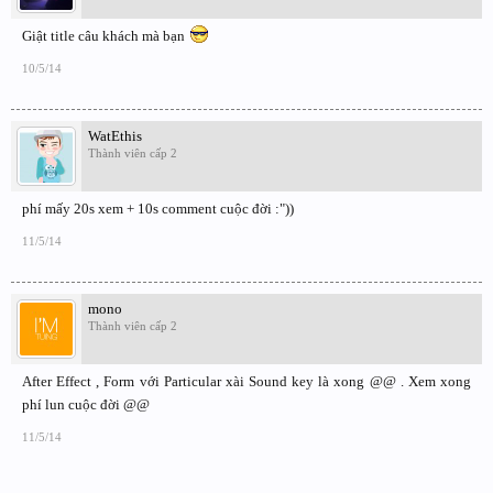
Giật title câu khách mà bạn
10/5/14
WatEthis
Thành viên cấp 2
phí mấy 20s xem + 10s comment cuộc đời :"))
11/5/14
mono
Thành viên cấp 2
After Effect , Form với Particular xài Sound key là xong @@ . Xem xong
phí lun cuộc đời @@
11/5/14