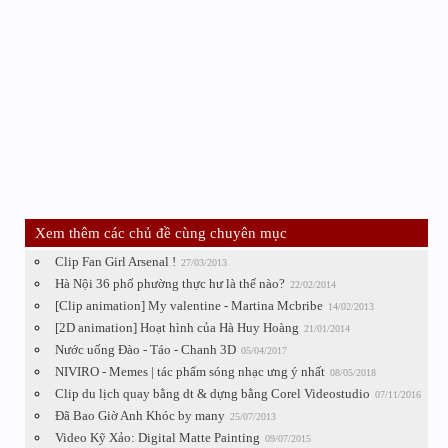
Xem thêm các chủ đề cùng chuyên mục
Clip Fan Girl Arsenal !
27/03/2013
Hà Nội 36 phố phường thực hư là thế nào?
22/02/2014
[Clip animation] My valentine - Martina Mcbribe
14/02/2013
[2D animation] Hoạt hình của Hà Huy Hoàng
21/01/2014
Nước uống Đào - Táo - Chanh 3D
05/04/2017
NIVIRO - Memes | tác phẩm sóng nhạc ưng ý nhất
08/05/2018
Clip du lịch quay bằng dt & dựng bằng Corel Videostudio
07/11/2016
Đã Bao Giờ Anh Khóc by many
25/07/2013
Video Kỹ Xảo: Digital Matte Painting
09/07/2015