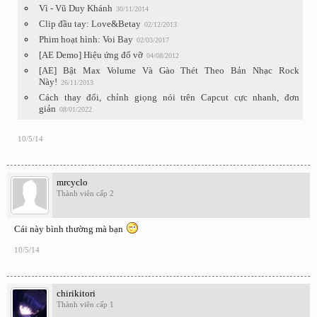
Vì - Vũ Duy Khánh
30/11/2014
Clip đầu tay: Love&Betay
02/12/2013
Phim hoạt hình: Voi Bay
02/03/2017
[AE Demo] Hiệu ứng đổ vỡ
04/08/2012
[AE] Bật Max Volume Và Gào Thét Theo Bản Nhạc Rock
Này!
26/11/2013
Cách thay đổi, chỉnh giọng nói trên Capcut cực nhanh, đơn
giản
08/01/2022
10/5/14
mrcyclo
Thành viên cấp 2
Cái này bình thường mà bạn
10/5/14
chirikitori
Thành viên cấp 1