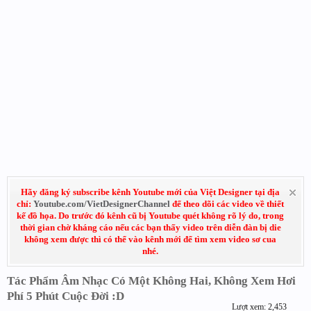
Hãy đăng ký subscribe kênh Youtube mới của Việt Designer tại địa
chỉ:
Youtube.com/VietDesignerChannel
để theo dõi các video về thiết
kế đồ họa. Do trước đó kênh cũ bị Youtube quét không rõ lý do, trong
thời gian chờ kháng cáo nếu các bạn thấy video trên diễn đàn bị die
không xem được thì có thể vào kênh mới để tìm xem video sơ cua
nhé.
Tác Phẩm Âm Nhạc Có Một Không Hai, Không Xem Hơi
Phí 5 Phút Cuộc Đời :D
Lượt xem: 2,453