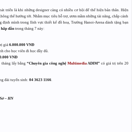
 triển là khi những designer càng có nhiều cơ hội để thế hiện bản thân. Hiện
 không thể hướng tới. Nhằm mục tiêu hỗ trợ, ươm mầm những tài năng, chắp cánh
 định mình trong lĩnh vực thiết kế đồ hoạ, Trường Hanoi-Arena dành tặng bạn
c
hấp dẫn
trong tháng 7 này:
rị giá
6.000.000 VNĐ
h cho học viên đi học đầy đủ.
0.000 VNĐ
8 tháng lấy bằng
“Chuyên gia công nghệ
Multimedia
ADIM”
có giá trị trên 20
ổng đài tuyển sinh:
04 3623 1166
.
 Sở – HN