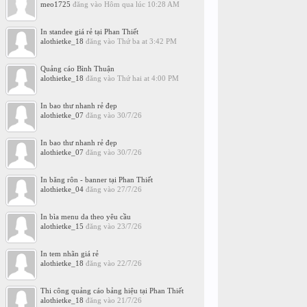
meo1725
đăng vào
Hôm qua lúc 10:28 AM
In standee giá rẻ tại Phan Thiết
alothietke_18
đăng vào
Thứ ba at 3:42 PM
Quảng cáo Bình Thuận
alothietke_18
đăng vào
Thứ hai at 4:00 PM
In bao thư nhanh rẻ đẹp
alothietke_07
đăng vào
30/7/26
In bao thư nhanh rẻ đẹp
alothietke_07
đăng vào
30/7/26
In băng rôn - banner tại Phan Thiết
alothietke_04
đăng vào
27/7/26
In bìa menu da theo yêu cầu
alothietke_15
đăng vào
23/7/26
In tem nhãn giá rẻ
alothietke_18
đăng vào
22/7/26
Thi công quảng cáo bảng hiệu tại Phan Thiết
alothietke_18
đăng vào
21/7/26