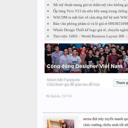
Sất mỹ thuật mang giá trị thẩm mỹ cho không gi
Ốp lưng Vivo V15 da siêu bền sang trọng chống 
WACOM ra mắt bút vẽ cảm ứng thế hệ mới WAC
Bán văn phòng phẩm sỉ và lẻ giá rẻ 090385109
Whale Design Thiết kế logo giá rẻ, chuyên nghi
Thư viện: G002 – World Business Layout 300
1
Tham g
Hà Quỳnh
,
15/7/14
arena
đợt này tuyển mạnh q
chúc trường chiêu sinh tốt n