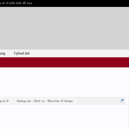
a sẻ về kiến thức đồ họa.
dụng
Upload ảnh
goài lề
Quảng cáo - Dịch vụ - Mua bán về design