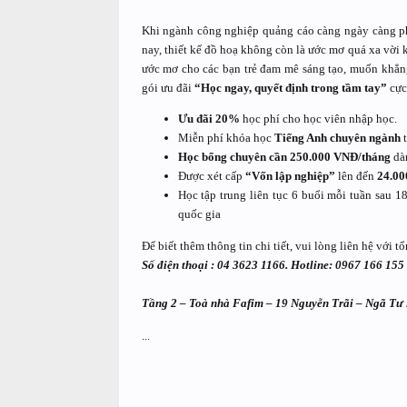
Khi ngành công nghiệp quảng cáo càng ngày càng phát
nay, thiết kế đồ hoạ không còn là ước mơ quá xa vời
ước mơ cho các bạn trẻ đam mê sáng tạo, muốn khẳng
gói ưu đãi
“Học ngay, quyết định trong tầm tay”
cự
Ưu đãi 20%
học phí cho học viên nhập học.
Miễn phí khóa học
Tiếng Anh chuyên ngành
t
Học bổng chuyên cần 250.000 VNĐ/tháng
dàn
Được xét cấp
“Vốn lập nghiệp”
lên đến
24.00
Học tập trung liên tục 6 buổi mỗi tuần sau 1
quốc gia
Để biết thêm thông tin chi tiết, vui lòng liên hệ với t
Số điện thoại : 04 3623 1166. Hotline:
0967 166 155
Tầng 2 – Toà nhà Fafim – 19 Nguyễn Trãi – Ngã Tư
...