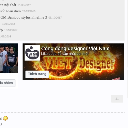
an nội thất
21/08/2017
sốc toàn diện
29/03/2019
OM Bamboo stylus Fineline 3
05/10/2017
8
03/08/2013
ệp
13/10/2012
2/03/2014
Thích trang
ia nhóm
#1
uá
hé