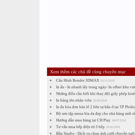
Xem thêm các chủ đề cùng chuyên mục
Cấu Hình Render 3DMAX
01/11/2018
In ấn - In nhanh lấy trong ngày- In offset khu v
Những điều cần biết khi thay đổi giấy phép ki
In bảng tên nhân viên
30/09/2020
In ấn hóa đơn bán lẻ 2 liên tự hằn ở tại TP Pleik
Bộ sưu tập menu bìa da đẹp cho nhà hàng mới n
Hướng dẫn mua hàng tại CH Play
04/07/2016
Tư vấn mua bếp điện từ 3 bếp
26/05/2018
Bắp Studio - Dịch vụ chụp ảnh cưới chuyên ngh