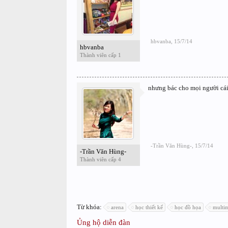
hbvanba
,
15/7/14
hbvanba
Thành viên cấp 1
nhưng bác cho mọi người cái
-Trần Văn Hùng-
,
15/7/14
-Trần Văn Hùng-
Thành viên cấp 4
Từ khóa:
arena
học thiết kế
học đồ họa
multi
Ủng hộ diễn đàn