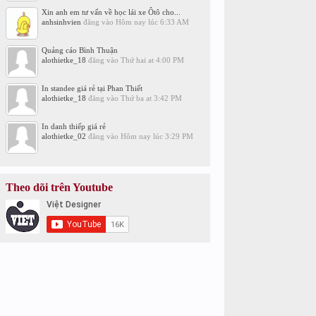
Xin anh em tư vấn về học lái xe Ôtô cho...
anhsinhvien
đăng vào
Hôm nay lúc 6:33 AM
Quảng cáo Bình Thuận
alothietke_18
đăng vào
Thứ hai at 4:00 PM
In standee giá rẻ tại Phan Thiết
alothietke_18
đăng vào
Thứ ba at 3:42 PM
In danh thiếp giá rẻ
alothietke_02
đăng vào
Hôm nay lúc 3:29 PM
Theo dõi trên Youtube