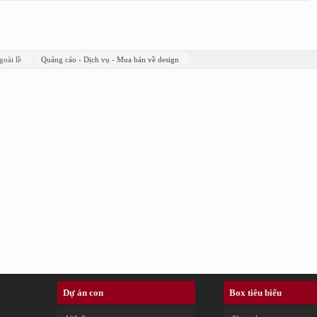
goài lề
Quảng cáo - Dịch vụ - Mua bán về design
Dự án con
Box tiêu biểu