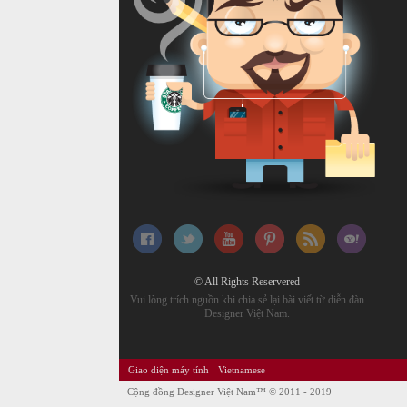
© All Rights Reservered
Vui lòng trích nguồn khi chia sẻ lại bài viết từ diễn đàn
Designer Việt Nam.
Giao diện máy tính
Vietnamese
Cộng đồng Designer Việt Nam™
© 2011 - 2019