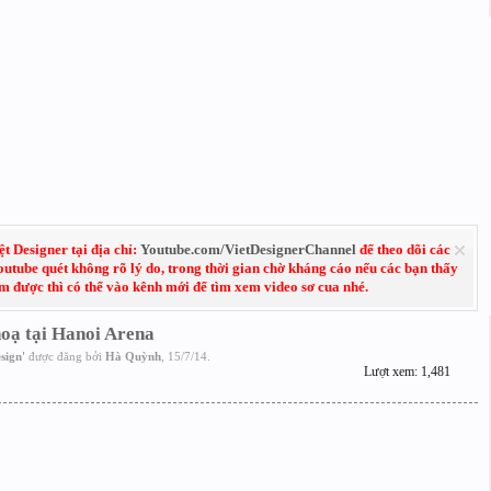
 Designer tại địa chỉ:
Youtube.com/VietDesignerChannel
để theo dõi các
Youtube quét không rõ lý do, trong thời gian chờ kháng cáo nếu các bạn thấy
em được thì có thể vào kênh mới để tìm xem video sơ cua nhé.
hoạ tại Hanoi Arena
sign
'
được đăng bởi
Hà Quỳnh
,
15/7/14
.
Lượt xem: 1,481