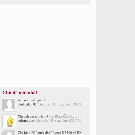
Chủ đề mới nhất
In danh thiếp giá rẻ
alothietke_02
đăng vào
Hôm nay lúc 3:29 PM
Xin anh em tư vấn về học lái xe Ôtô cho...
anhsinhvien
đăng vào
Hôm nay lúc 6:33 AM
Cấu hình PC "quốc dân" Ryzen 5 5500 và RX...