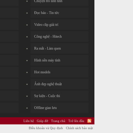
Chuyện trò linh tinh
Đọc báo - Tin tức
Video clip giải trí
Công nghệ - Hitech
Ra mắt - Làm quen
Hình nền máy tính
Hot models
Ảnh đẹp nghệ thuật
Sự kiện - Cuộc thi
Offline giao lưu
Liên hệ
Giúp đỡ
Trang chủ
Trở lên đầu
Điều khoản và Quy định
Chính sách bảo mật