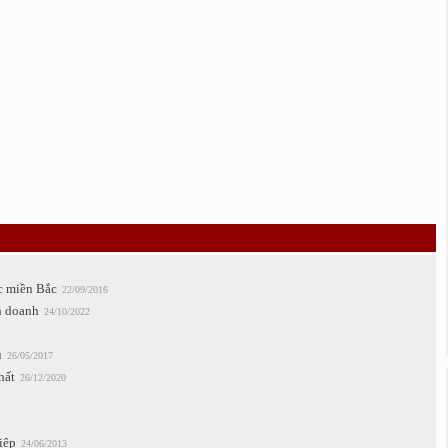
ực miền Bắc
22/09/2016
nh doanh
24/10/2022
u
26/05/2017
hất
26/12/2020
iệp
24/06/2013