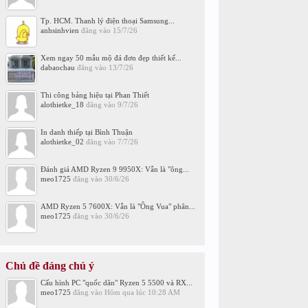
Tp. HCM. Thanh lý điện thoại Samsung...
anhsinhvien
đăng vào
15/7/26
Xem ngay 50 mẫu mộ đá đơn đẹp thiết kế...
dabaochau
đăng vào
13/7/26
Thi công bảng hiệu tại Phan Thiết
alothietke_18
đăng vào
9/7/26
In danh thiếp tại Bình Thuận
alothietke_02
đăng vào
7/7/26
Đánh giá AMD Ryzen 9 9950X: Vẫn là "ông...
meo1725
đăng vào
30/6/26
AMD Ryzen 5 7600X: Vẫn là "Ông Vua" phân...
meo1725
đăng vào
30/6/26
Chủ đề đáng chú ý
Cấu hình PC "quốc dân" Ryzen 5 5500 và RX...
meo1725
đăng vào
Hôm qua lúc 10:28 AM