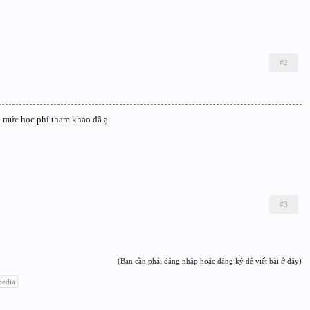
#2
 mức học phí tham khảo đã ạ
#3
(Bạn cần phải đăng nhập hoặc đăng ký để viết bài ở đây)
media