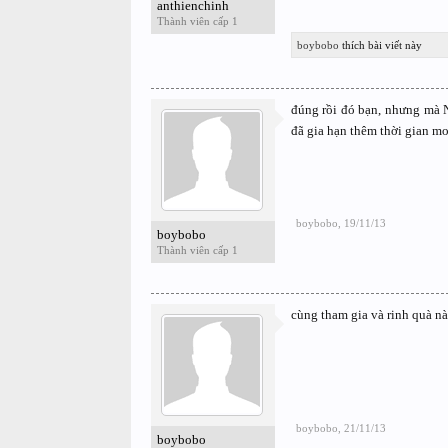
anthienchinh
Thành viên cấp 1
boybobo
thích bài viết này
đúng rồi đó bạn, nhưng mà 
đã gia hạn thêm thời gian mo
boybobo
,
19/11/13
boybobo
Thành viên cấp 1
cùng tham gia và rinh quà n
boybobo
,
21/11/13
boybobo