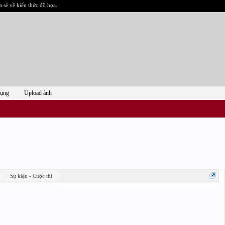
a sẻ về kiến thức đồ họa.
dụng
Upload ảnh
Sự kiện - Cuộc thi