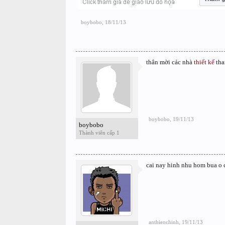
boybobo
,
18/11/13
thân mời các nhà
thiết kế
tha
boybobo
,
19/11/13
boybobo
Thành viên cấp 1
cai nay hinh nhu hom bua o c
anthienchinh
,
19/11/13