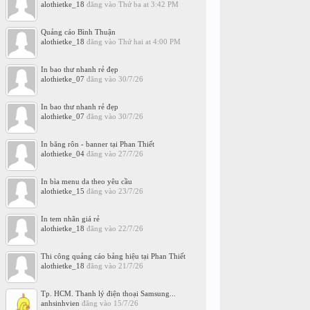
alothietke_18
đăng vào
Thứ ba at 3:42 PM
Quảng cáo Bình Thuận
alothietke_18
đăng vào
Thứ hai at 4:00 PM
In bao thư nhanh rẻ đẹp
alothietke_07
đăng vào
30/7/26
In bao thư nhanh rẻ đẹp
alothietke_07
đăng vào
30/7/26
In băng rôn - banner tại Phan Thiết
alothietke_04
đăng vào
27/7/26
In bìa menu da theo yêu cầu
alothietke_15
đăng vào
23/7/26
In tem nhãn giá rẻ
alothietke_18
đăng vào
22/7/26
Thi công quảng cáo bảng hiệu tại Phan Thiết
alothietke_18
đăng vào
21/7/26
Tp. HCM. Thanh lý điện thoại Samsung...
anhsinhvien
đăng vào
15/7/26