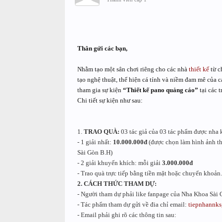
Thân gửi các bạn,
Nhằm tạo một sân chơi riêng cho các nhà
thiết kế
từ c
tạo nghệ thuật, thể hiện cá tính và niềm đam mê của c
tham gia sự kiện
“Thiết kế pano quảng cáo”
tại các 
Chi tiết sự kiện như sau:
1.
TRAO QUÀ:
03 tác giả của 03 tác phẩm được
nha 
-
1 giải nhất:
10.000.000đ
(được chọn làm hình ảnh tha
Sài Gòn B.H)
-
2 giải khuyến khích: mỗi giải
3.000.000đ
-
Trao quà trực tiếp bằng tiền mặt hoặc chuyển khoản.
2.
CÁCH THỨC THAM DỰ:
-
Người tham dự phải like fanpage của Nha Khoa Sài 
-
Tác phẩm tham dự gửi về đia chỉ email:
tiepnhannk
-
Email phải ghi rõ các thông tin sau: