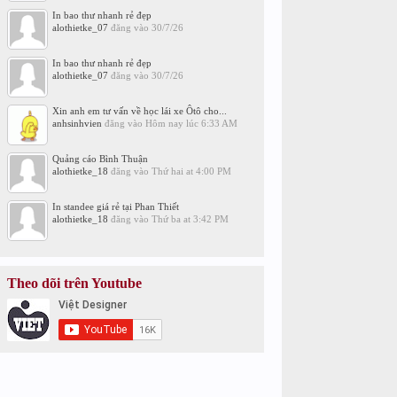
In bao thư nhanh rẻ đẹp
alothietke_07
đăng vào
30/7/26
In bao thư nhanh rẻ đẹp
alothietke_07
đăng vào
30/7/26
Xin anh em tư vấn về học lái xe Ôtô cho...
anhsinhvien
đăng vào
Hôm nay lúc 6:33 AM
Quảng cáo Bình Thuận
alothietke_18
đăng vào
Thứ hai at 4:00 PM
In standee giá rẻ tại Phan Thiết
alothietke_18
đăng vào
Thứ ba at 3:42 PM
Theo dõi trên Youtube