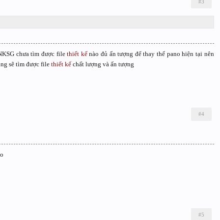
#3
NKSG chưa tìm được file
thiết kế
nào đủ ấn tượng để thay thế pano hiện tại nên
ng sẽ tìm được file
thiết kế
chất lượng và ấn tượng
#4
ào
#5