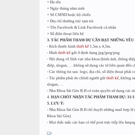
+ Họ tên
+ Ngày tháng năm sinh
+ Số CMND hoặc hộ chiếu
+ Địa chỉ thường trú/ tạm trú
+ Tên Facebook & Link Facebook cá nhân
+ Số điện thoại liên hệ
3.
TÁC PHẨM THAM DỰ CẦN ĐẠT NHỮNG YÊU 
-
Kích thước hình
thiết kế
1,5m x 4,5m.
-
Hình
thiết kế
gửi ở định dạng jpg/jpeg/png.
-
Nội dung về lĩnh vực nha khoa (hình ảnh, thông đi
điệp, slogan, … không sử dụng các từ liên quan đến c
-
Các thông tin sau: logo, địa chỉ, số điện thoại phải 
-
Tác phẩm phải do chính người gửi
thiết kế
, không s
slogan, …
-
Nha Khoa Sài Gòn B.H có toàn quyền sử dụng các tá
4.
HẠN CHÓT NHẬN TÁC PHẨM THAM DỰ:
31/1
5.
LƯU Ý:
-
Nha Khoa Sài Gòn B.H chỉ duyệt những mail hợp lệ
Khoa Sài Gòn)
-
Mọi thắc mắc các bạn có thể post trực tiếp lên fan