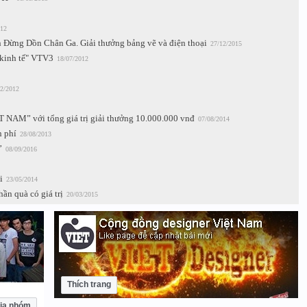
012
 Đừng Dồn Chân Ga. Giải thưởng bảng vẽ và điện thoại
27/12/2015
n kinh tế" VTV3
18/07/2012
2/2012
T NAM” với tổng giá trị giải thưởng 10.000.000 vnđ
07/08/2014
n phí
28/08/2013
”
08/09/2016
i
23/05/2014
ần quà có giá trị
20/03/2015
Thích trang
ia nhóm