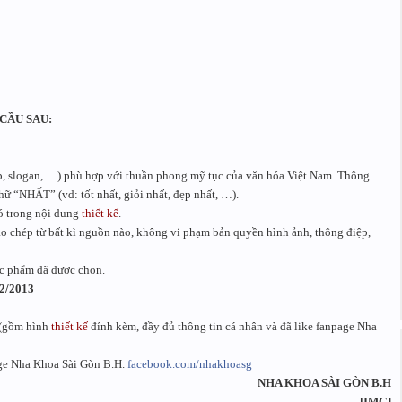
CẦU SAU:
ệp, slogan, …) phù hợp với thuần phong mỹ tục của văn hóa Việt Nam. Thông
hữ “NHẤT” (vd: tốt nhất, giỏi nhất, đẹp nhất, …).
có trong nội dung
thiết kế
.
ao chép từ bất kì nguồn nào, không vi phạm bản quyền hình ảnh, thông điệp,
c phẩm đã được chọn.
2/2013
 (gồm hình
thiết kế
đính kèm, đầy đủ thông tin cá nhân và đã like fanpage Nha
page Nha Khoa Sài Gòn B.H.
facebook.com/nhakhoasg
NHA KHOA SÀI GÒN B.H