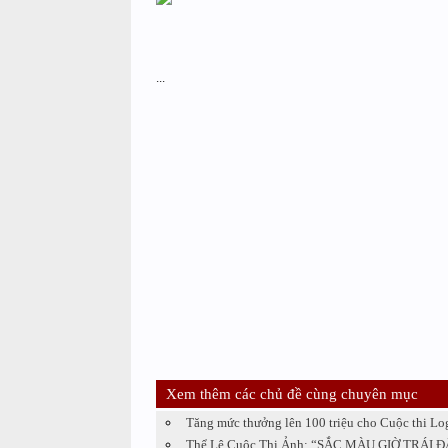
...
Xem thêm các chủ đề cùng chuyên mục
Tăng mức thưởng lên 100 triệu cho Cuộc thi Lo
Thể Lệ Cuộc Thi Ảnh: “SẮC MÀU GIỜ TRÁI 