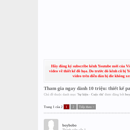
Hãy đăng ký subscribe kênh Youtube mới của Việt
video về thiết kế đồ họa. Do trước đó kênh cũ bị 
video trên diễn đàn bị die không x
Tham gia ngay dành 10 triệu: thiết kế p
Chủ đề thuộc danh mục
'
Sự kiện - Cuộc thi
'
được đăng bởi
bo
Trang 1 của 2
1
2
Tiếp theo >
boybobo
Thành viên cấp 1