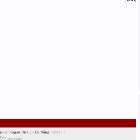
go & Slogan Du lịch Đà Nẵng
15/01/2014
ĐẤT"
08/03/2013