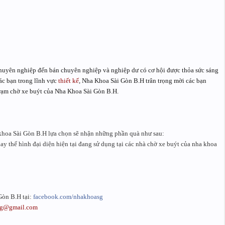
huyên nghiệp đến bán chuyên nghiệp và nghiệp dư có cơ hội được thỏa sức sáng
ác bạn trong lĩnh vực
thiết kế
, Nha Khoa Sài Gòn B.H trân trọng mời các bạn
trạm chờ xe buýt của Nha Khoa Sài Gòn B.H.
khoa Sài Gòn B.H
lựa chọn sẽ nhận những phần quà như sau:
y thế hình đại diện hiện tại đang sử dụng tại các nhà chờ xe buýt của nha khoa
Gòn B.H tại:
facebook.com/nhakhoasg
sg@gmail.com