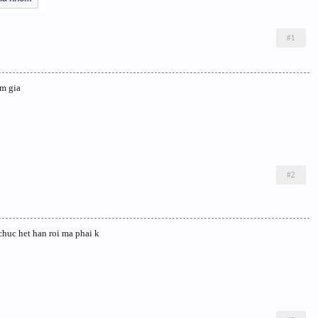
#1
m gia
#2
huc het han roi ma phai k