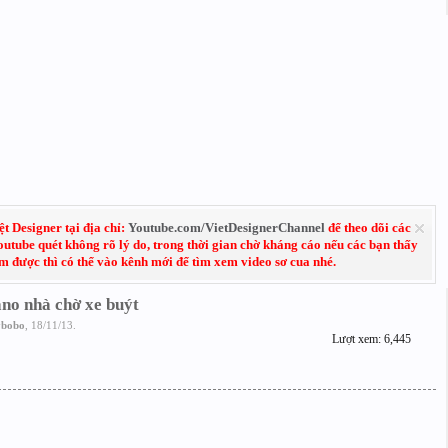
 Designer tại địa chỉ:
Youtube.com/VietDesignerChannel
để theo dõi các
Youtube quét không rõ lý do, trong thời gian chờ kháng cáo nếu các bạn thấy
em được thì có thể vào kênh mới để tìm xem video sơ cua nhé.
ano nhà chờ xe buýt
ybobo
,
18/11/13
.
Lượt xem: 6,445