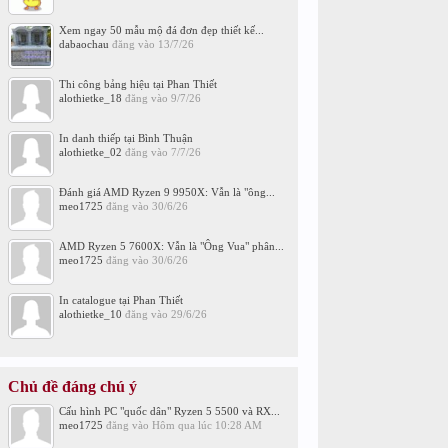
Xem ngay 50 mẫu mộ đá đơn đẹp thiết kế...
dabaochau
đăng vào
13/7/26
Thi công bảng hiệu tại Phan Thiết
alothietke_18
đăng vào
9/7/26
In danh thiếp tại Bình Thuận
alothietke_02
đăng vào
7/7/26
Đánh giá AMD Ryzen 9 9950X: Vẫn là "ông...
meo1725
đăng vào
30/6/26
AMD Ryzen 5 7600X: Vẫn là "Ông Vua" phân...
meo1725
đăng vào
30/6/26
In catalogue tại Phan Thiết
alothietke_10
đăng vào
29/6/26
Chủ đề đáng chú ý
Cấu hình PC "quốc dân" Ryzen 5 5500 và RX...
meo1725
đăng vào
Hôm qua lúc 10:28 AM