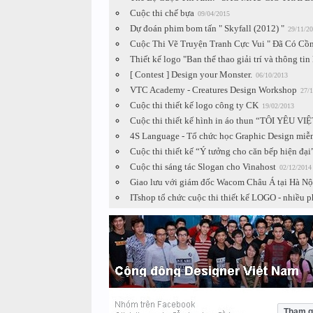
Cuộc thi chế bựa
09/04/2015
Dự đoán phim bom tấn " Skyfall (2012) "
29/11/2
Cuộc Thi Vẽ Truyện Tranh Cực Vui " Đã Có Cồn
Thiết kế logo "Ban thể thao giải trí và thông ti
[ Contest ] Design your Monster.
06/10/2013
VTC Academy - Creatures Design Workshop
27/1
Cuộc thi thiết kế logo công ty CK
19/02/2013
Cuộc thi thiết kế hình in áo thun “TÔI YÊU VIỆ
4S Language - Tổ chức học Graphic Design miễ
Cuộc thi thiết kế “Ý tưởng cho căn bếp hiện đại
Cuộc thi sáng tác Slogan cho Vinahost
02/12/2014
Giao lưu với giám đốc Wacom Châu Á tại Hà Nộ
ITshop tổ chức cuộc thi thiết kế LOGO - nhiều ph
Tham g