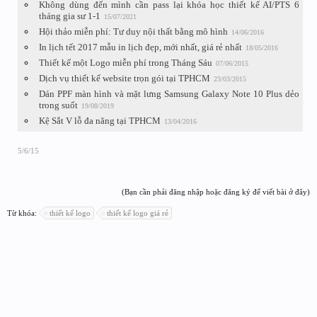
Không dùng đến mình cần pass lại khóa học thiết kế AI/PTS 6
tháng gia sư 1-1
15/07/2021
Hội thảo miễn phí: Tư duy nội thất bằng mô hình
14/06/2016
In lịch tết 2017 mẫu in lịch đẹp, mới nhất, giá rẻ nhất
18/05/2016
Thiết kế một Logo miễn phí trong Tháng Sáu
07/06/2015
Dịch vụ thiết kế website trọn gói tại TPHCM
23/03/2015
Dán PPF màn hình và mặt lưng Samsung Galaxy Note 10 Plus dẻo
trong suốt
19/08/2019
Kệ Sắt V lỗ đa năng tại TPHCM
13/04/2016
5/6/15
(Bạn cần phải đăng nhập hoặc đăng ký để viết bài ở đây)
Từ khóa:
thiết kế logo
thiết kế logo giá rẻ