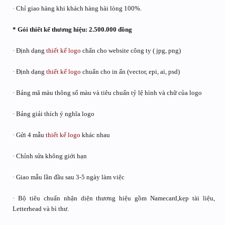
· Chỉ giao hàng khi khách hàng hài lòng 100%.
* Gói thiết kế thương hiệu: 2.500.000 đồng
· Định dạng
thiết kế logo
chẩn cho website công ty ( jpg, png)
· Định dạng
thiết kế logo
chuẩn cho in ấn (vector, epi, ai, psd)
· Bảng mã màu thông số màu và tiêu chuẩn tỷ lệ hình và chữ của logo
· Bảng giải thích ý nghĩa logo
· Gửi 4 mẫu
thiết kế logo
khác nhau
· Chỉnh sửa không giới hạn
· Giao mẫu lần đầu sau 3-5 ngày làm việc
· Bộ tiêu chuẩn nhận diện thương hiệu gồm Namecard,kẹp tài liệu,
Letterhead và bì thư.