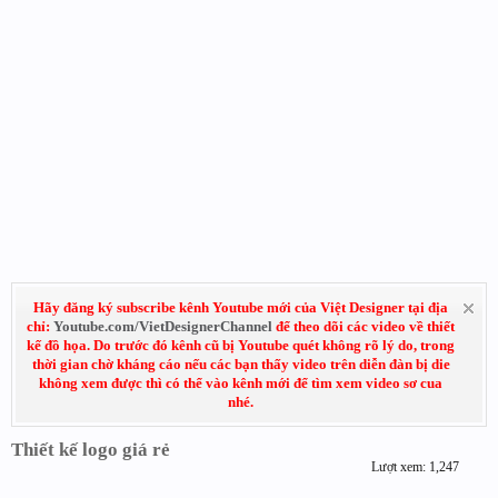
Hãy đăng ký subscribe kênh Youtube mới của Việt Designer tại địa
chỉ:
Youtube.com/VietDesignerChannel
để theo dõi các video về thiết
kế đồ họa. Do trước đó kênh cũ bị Youtube quét không rõ lý do, trong
thời gian chờ kháng cáo nếu các bạn thấy video trên diễn đàn bị die
không xem được thì có thể vào kênh mới để tìm xem video sơ cua
nhé.
Thiết kế logo giá rẻ
Lượt xem: 1,247