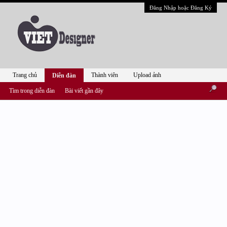
Đăng Nhập hoặc Đăng Ký
Trang chủ
Thành viên
Upload ảnh
Diễn đàn
Tìm trong diễn đàn
Bài viết gần đây