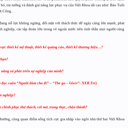
 bó, tin tưởng và đánh giá năng lực phục vụ của Việt Khoa rất cao như: Báo Tuổi
ành Công…
 đang nỗ lực không ngừng, đối mặt với thách thức để ngày càng lớn mạnh, phát
anh nghiệp, các tập đoàn lớn trong vè ngoài nước trên tinh thần mọi người cùng
ực thiết kế mỹ thuật, thiết kế quảng cáo, thiết kế thương hiệu…?
 hạn?
 năng và phát triển sự nghiệp của mình?
xin đọc cuốn “Người dám cho đi” – “The go – Giver”- NXB Trẻ)
ên nghiệp?
h chinh phục thử thách, cởi mở, trung thực, chân thành?
 hướng, cùng quan điểm sống tích cực gia nhập vào ngôi nhà thứ hai Việt Khoa