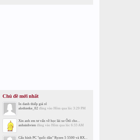
Chủ đề mới nhất
In danh thiếp giá rẻ
alothietke_02
đăng vào
Hôm qua lúc 3:29 PM
Xin anh em tư vấn về học lái xe Ôtô cho...
anhsinhvien
đăng vào
Hôm qua lúc 6:33 AM
Cấu hình PC "quốc dân" Ryzen 5 5500 và RX...