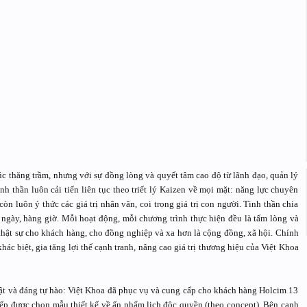
úc thăng trầm, nhưng với sự đồng lòng và quyết tâm cao độ từ lãnh đạo, quản lý
h thần luôn cải tiến liên tục theo triết lý Kaizen về mọi mặt: năng lực chuyên
n luôn ý thức các giá trị nhân văn, coi trọng giá trị con người. Tinh thần chia
 ngày, hàng giờ. Mỗi hoạt động, mỗi chương trình thực hiện đều là tấm lòng và
 thật sự cho khách hàng, cho đồng nghiệp và xa hơn là cộng đồng, xã hội. Chính
ác biệt, gia tăng lợi thế cạnh tranh, nâng cao giá trị thương hiệu của Việt Khoa
ật và đáng tự hào: Việt Khoa đã phục vụ và cung cấp cho khách hàng Holcim 13
iếp được chọn mẫu thiết kế về ấn phẩm lich độc quyền (theo concept). Bên cạnh