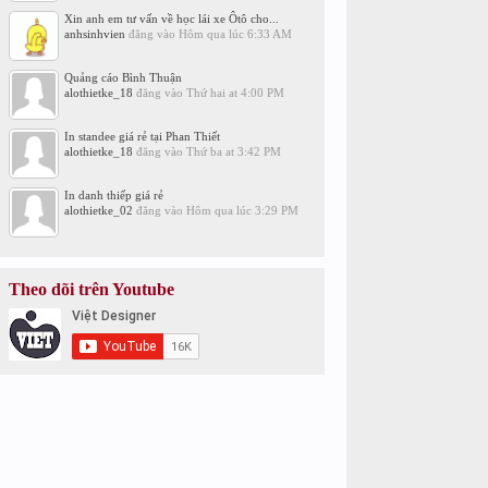
Xin anh em tư vấn về học lái xe Ôtô cho...
anhsinhvien
đăng vào
Hôm qua lúc 6:33 AM
Quảng cáo Bình Thuận
alothietke_18
đăng vào
Thứ hai at 4:00 PM
In standee giá rẻ tại Phan Thiết
alothietke_18
đăng vào
Thứ ba at 3:42 PM
In danh thiếp giá rẻ
alothietke_02
đăng vào
Hôm qua lúc 3:29 PM
Theo dõi trên Youtube