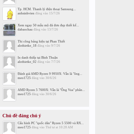
Tp. HCM. Thanh lý điện thoại Samsung...
anhsinhvien
đăng vào
15/7/26
Xem ngay 50 mẫu mộ đá đơn đẹp thiết kế...
dabaochau
đăng vào
13/7/26
Thi công bảng hiệu tại Phan Thiết
alothietke_18
đăng vào
9/7/26
In danh thiếp tại Bình Thuận
alothietke_02
đăng vào
7/7/26
Đánh giá AMD Ryzen 9 9950X: Vẫn là "ông...
meo1725
đăng vào
30/6/26
AMD Ryzen 5 7600X: Vẫn là "Ông Vua" phân...
meo1725
đăng vào
30/6/26
Chủ đề đáng chú ý
Cấu hình PC "quốc dân" Ryzen 5 5500 và RX...
meo1725
đăng vào
Thứ tư at 10:28 AM