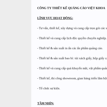
CÔNG TY THIẾT KẾ QUẢNG CÁO VIỆT KHOA
LĨNH VỰC HOẠT ĐỘNG
:
- Tư vấn, thiết kế, xây dựng và cung cấp tr
ọ
n gói các 
- Thiết kế và cung cấp lịch độc quyền chuyên nghiệp.
- Thiết kế & sản xuất in ấn các ấn phẩm quảng cáo.
- Thiết kế & sản xuất bao bì: túi xách giấy, hộp giấy c
- Thiết kế và cung cấp quà khuyến mãi, vật phẩm quả
- Thiết kế, thi công showroom, gian hàng triển lãm hộ
- Tổ chức sự kiện.
TẦM NHÌN
: