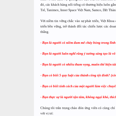
đó, các khách hàng nổi tiếng có thương hiệu luôn gắn
Trẻ, Tanimex, Inner Space Việt Nam, Samco, Dệt Th
Với niềm tin vững chắc vào sự phát triển, Việt Khoa
triển bền vững, trở thành đối tác chiến lược các do
thắng.
-
Bạn là người có niềm đam mê cháy bỏng trong lĩnh v
-
Bạn là người luôn nghĩ rằng ý tưởng sáng tạo là vô
-
Bạn là người có nhiều tham vọng, muốn thể hiện tài
-
Bạn có biết 5 quy luật của thành công tột đỉnh? (
-
Bạn có biết tính cách của một người làm việc chuy
-
Bạn thực sự là người tận tâm, không ngại khó, thíc
Chúng tôi trân trọng chào đón ứng viên có cùng chí
với vị trí: