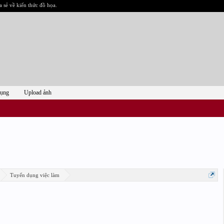
a sẻ về kiến thức đồ họa.
dụng
Upload ảnh
Tuyển dụng việc làm