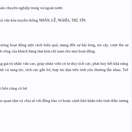
đoàn chuyên nghiệp trong và ngoài nước.
 trị văn hóa truyền thống NHÂN, LỄ, NGHĨA, TRÍ, TÍN.
ting hoạt động một cách hiệu quả, mang đến sự hài lòng, tin cậy, vượt lên sự
nh công của khách hàng làm kim chỉ nam cho mọi hoạt động.
 giá trị nhân văn cao, giúp nhân viên có tư duy tích cực, phát huy hết khả năng
h và sung túc, tích cực gắn bó, hợp tác dựa trên tình yêu thương lẫn nhau. Trở
ai bên cùng có lợi
ôn quan tâm và chia sẻ với đồng bào có hoàn cảnh khó khăn trên tinh thần tương