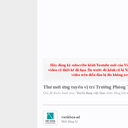
Hãy đăng ký subscribe kênh Youtube mới của Việt
video về thiết kế đồ họa. Do trước đó kênh cũ bị 
video trên diễn đàn bị die không x
Thư mời ứng tuyển vị trí Trưởng Phòng
Chủ đề thuộc danh mục
'
Tuyển dụng việc làm
'
được đăng bởi
v
vietkhoa-ad
Mới đăng kí