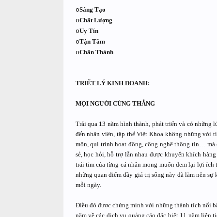
Sáng
T
ạo
o
Chất
L
ượng
o
Uy
T
ín
o
Tận
T
âm
o
Chân
T
hành
o
TRIẾT LÝ KINH DOANH:
MỌI NGƯỜI CÙNG THẮNG
Trải qua 13 năm hình thành, phát triển và có những l
đến nhân viên, tập thể Việt Khoa không những với tin
môn, qui trình hoạt động, công nghệ thông tin… mà cò
sẻ, học hỏi, hỗ trợ lẫn nhau được khuyến khích hàng
trái tim của từng cá nhân mong muốn đem lại lợi ích
những quan điểm đầy giá trị sống này đã làm nên sự kh
mỗi ngày.
Điều đó được chứng minh với những thành tích nổi b
năm về các dịch vụ quảng cáo đặc biệt 11 năm liên t