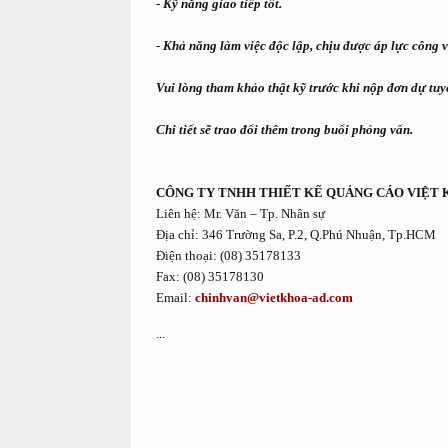
-
Kỹ năng giao tiếp tốt.
-
Khả năng làm việc độc lập, chịu được áp lực công v
Vui lòng tham khảo thật kỹ trước khi nộp đơn dự tuy
Chi tiết sẽ trao đổi thêm trong buổi phỏng vấn.
CÔNG TY TNHH THIẾT KẾ QUẢNG CÁO VIỆT
Liên hệ: Mr. Văn – Tp. Nhân sự
Địa chỉ: 346 Trường Sa, P.2, Q.Phú Nhuận, Tp.HCM
Điện thoại: (08) 35178133
Fax: (08) 35178130
Email:
chinhvan@vietkhoa-ad.com
...