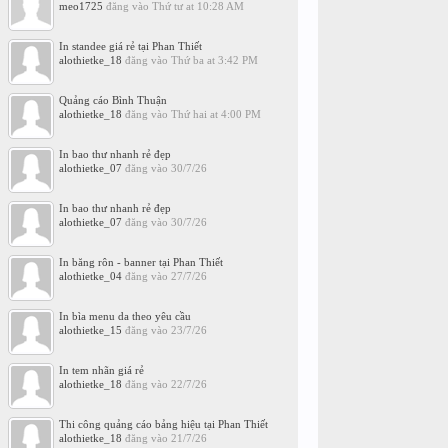
meo1725
đăng vào
Thứ tư at 10:28 AM
In standee giá rẻ tại Phan Thiết
alothietke_18
đăng vào
Thứ ba at 3:42 PM
Quảng cáo Bình Thuận
alothietke_18
đăng vào
Thứ hai at 4:00 PM
In bao thư nhanh rẻ đẹp
alothietke_07
đăng vào
30/7/26
In bao thư nhanh rẻ đẹp
alothietke_07
đăng vào
30/7/26
In băng rôn - banner tại Phan Thiết
alothietke_04
đăng vào
27/7/26
In bìa menu da theo yêu cầu
alothietke_15
đăng vào
23/7/26
In tem nhãn giá rẻ
alothietke_18
đăng vào
22/7/26
Thi công quảng cáo bảng hiệu tại Phan Thiết
alothietke_18
đăng vào
21/7/26