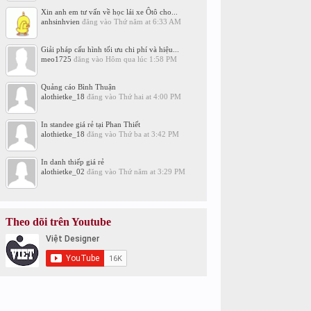
Xin anh em tư vấn về học lái xe Ôtô cho...
anhsinhvien
đăng vào
Thứ năm at 6:33 AM
Giải pháp cấu hình tối ưu chi phí và hiệu...
meo1725
đăng vào
Hôm qua lúc 1:58 PM
Quảng cáo Bình Thuận
alothietke_18
đăng vào
Thứ hai at 4:00 PM
In standee giá rẻ tại Phan Thiết
alothietke_18
đăng vào
Thứ ba at 3:42 PM
In danh thiếp giá rẻ
alothietke_02
đăng vào
Thứ năm at 3:29 PM
Theo dõi trên Youtube