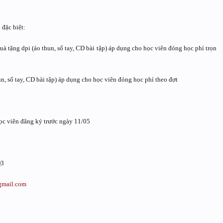
 đặc biệt:
à tặng dpi (áo thun, sổ tay, CD bài tập) áp dụng cho học viên đóng học phí trọn
n, sổ tay, CD bài tập) áp dụng cho học viên đóng học phí theo đợt
học viên đăng ký trước ngày 11/05
Q3
gmail.com