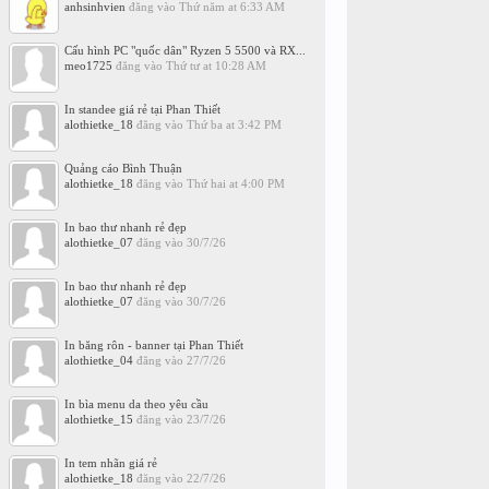
anhsinhvien
đăng vào
Thứ năm at 6:33 AM
Cấu hình PC "quốc dân" Ryzen 5 5500 và RX...
meo1725
đăng vào
Thứ tư at 10:28 AM
In standee giá rẻ tại Phan Thiết
alothietke_18
đăng vào
Thứ ba at 3:42 PM
Quảng cáo Bình Thuận
alothietke_18
đăng vào
Thứ hai at 4:00 PM
In bao thư nhanh rẻ đẹp
alothietke_07
đăng vào
30/7/26
In bao thư nhanh rẻ đẹp
alothietke_07
đăng vào
30/7/26
In băng rôn - banner tại Phan Thiết
alothietke_04
đăng vào
27/7/26
In bìa menu da theo yêu cầu
alothietke_15
đăng vào
23/7/26
In tem nhãn giá rẻ
alothietke_18
đăng vào
22/7/26