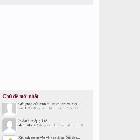
Chủ đề mới nhất
Giải pháp cấu hình tối ưu chi phí và hiệu...
meo1725
đăng vào
Hôm qua lúc 1:58 PM
In danh thiếp giá rẻ
alothietke_02
đăng vào
Thứ năm at 3:29 PM
Xin anh em tư vấn về học lái xe Ôtô cho...