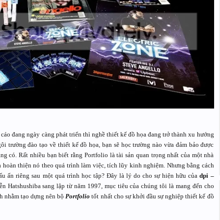
áo đang ngày càng phát triển thì nghề thiết kế đồ họa đang trở thành xu hướng
ôi trường đào tạo về thiết kế đồ họa, bạn sẽ học trường nào vừa đảm bảo được
g có. Rất nhiều bạn biết rằng Portfolio là tài sản quan trọng nhất của một nhà
và hoàn thiện nó theo quá trình làm việc, tích lũy kinh nghiệm. Nhưng bằng cách
ấu ấn riêng sau một quá trình học tập? Đây là lý do cho sự hiện hữu của
dpi –
ễn Hatshushiba sang lập từ năm 1997, mục tiêu của chúng tôi là mang đến cho
ách nhằm tạo dựng nên bộ
Portfolio
tốt nhất cho sự khởi đầu sự nghiệp thiết kế đồ