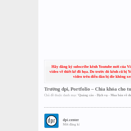
Hãy đăng ký subscribe kênh Youtube mới của Việt
video về thiết kế đồ họa. Do trước đó kênh cũ bị 
video trên diễn đàn bị die không x
Trường dpi, Portfolio – Chìa khóa cho tư
Chủ đề thuộc danh mục
'
Quảng cáo - Dịch vụ - Mua bán về de
dpi.center
Mới đăng kí