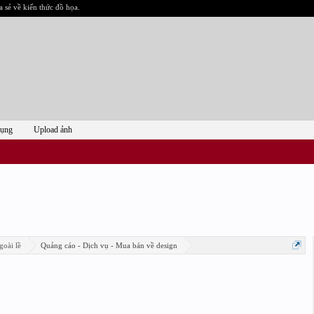
a sẻ về kiến thức đồ họa.
dụng
Upload ảnh
goài lề
Quảng cáo - Dịch vụ - Mua bán về design