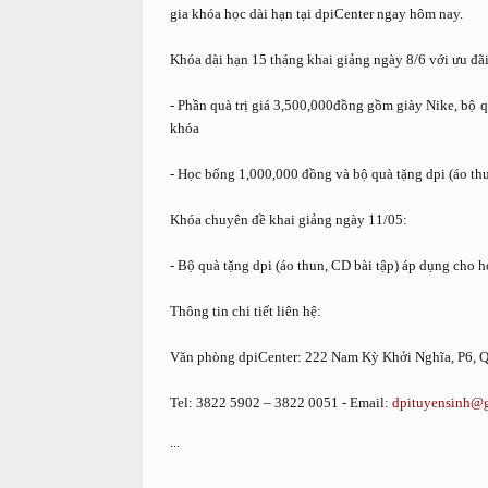
gia khóa học dài hạn tại dpiCenter ngay hôm nay.
Khóa dài hạn 15 tháng khai giảng ngày 8/6 với ưu đãi
- Phần quà trị giá 3,500,000đồng gồm giày Nike, bộ qu
khóa
- Học bổng 1,000,000 đồng và bộ quà tặng dpi (áo thu
Khóa chuyên đề khai giảng ngày 11/05:
- Bộ quà tặng dpi (áo thun, CD bài tập) áp dụng cho 
Thông tin chi tiết liên hệ:
Văn phòng dpiCenter: 222 Nam Kỳ Khởi Nghĩa, P6, 
Tel: 3822 5902 – 3822 0051 - Email:
dpituyensinh@
...