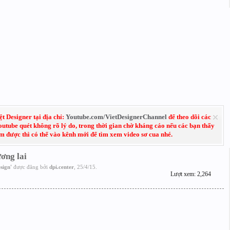
 Designer tại địa chỉ:
Youtube.com/VietDesignerChannel
để theo dõi các
Youtube quét không rõ lý do, trong thời gian chờ kháng cáo nếu các bạn thấy
em được thì có thể vào kênh mới để tìm xem video sơ cua nhé.
ơng lai
sign
'
được đăng bởi
dpi.center
,
25/4/15
.
Lượt xem: 2,264