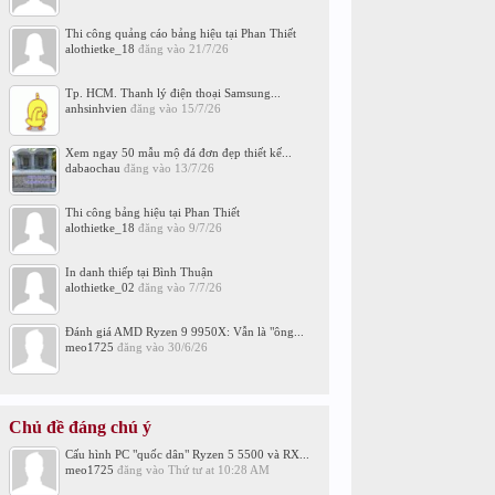
Thi công quảng cáo bảng hiệu tại Phan Thiết
alothietke_18
đăng vào
21/7/26
Tp. HCM. Thanh lý điện thoại Samsung...
anhsinhvien
đăng vào
15/7/26
Xem ngay 50 mẫu mộ đá đơn đẹp thiết kế...
dabaochau
đăng vào
13/7/26
Thi công bảng hiệu tại Phan Thiết
alothietke_18
đăng vào
9/7/26
In danh thiếp tại Bình Thuận
alothietke_02
đăng vào
7/7/26
Đánh giá AMD Ryzen 9 9950X: Vẫn là "ông...
meo1725
đăng vào
30/6/26
Chủ đề đáng chú ý
Cấu hình PC "quốc dân" Ryzen 5 5500 và RX...
meo1725
đăng vào
Thứ tư at 10:28 AM