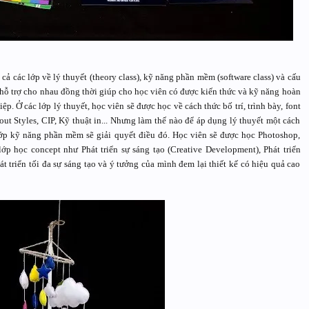
 cả các lớp về lý thuyết (theory class), kỹ năng phần mềm (software class) và cấu
y hỗ trợ cho nhau đồng thời giúp cho học viên có được kiến thức và kỹ năng hoàn
p. Ở các lớp lý thuyết, học viên sẽ được học về cách thức bố trí, trình bày, font
ut Styles, CIP, Kỹ thuật in... Nhưng làm thế nào để áp dụng lý thuyết một cách
ớp kỹ năng phần mềm sẽ giải quyết điều đó. Học viên sẽ được học Photoshop,
c lớp học concept như Phát triển sự sáng tạo (Creative Development), Phát triển
 triển tối đa sự sáng tạo và ý tưởng của mình đem lại thiết kế có hiệu quả cao