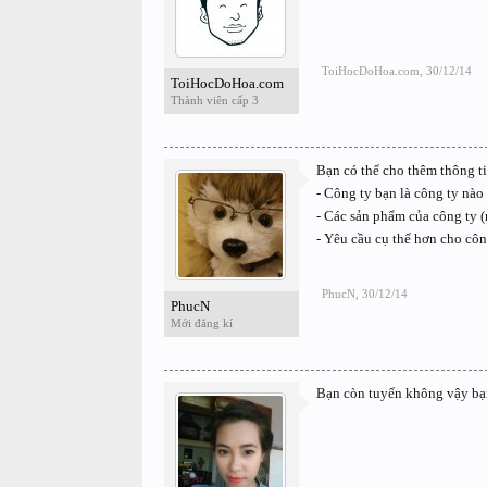
ToiHocDoHoa.com
,
30/12/14
ToiHocDoHoa.com
Thành viên cấp 3
Bạn có thể cho thêm thông t
- Công ty bạn là công ty nào
- Các sản phẩm của công ty (
- Yêu cầu cụ thể hơn cho côn
PhucN
,
30/12/14
PhucN
Mới đăng kí
Bạn còn tuyển không vậy bạ