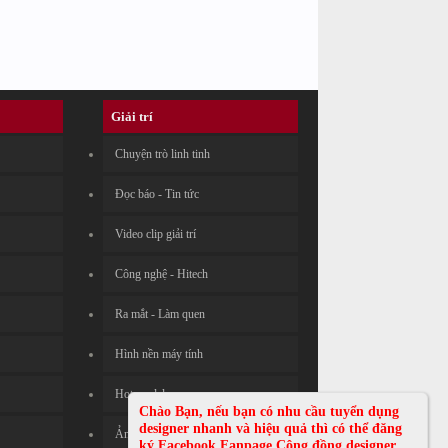
Giải trí
Chuyện trò linh tinh
Đọc báo - Tin tức
Video clip giải trí
Công nghệ - Hitech
Ra mắt - Làm quen
Hình nền máy tính
Hot models
Chào Bạn, nếu bạn có nhu cầu tuyển dụng
designer nhanh và hiệu quả thì có thể đăng
Ảnh đẹp nghệ thuật
ký Facebook Fanpage Cộng đồng designer