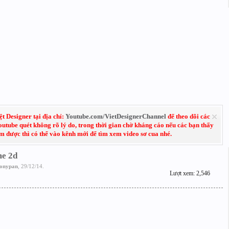
 Designer tại địa chỉ:
Youtube.com/VietDesignerChannel
để theo dõi các
Youtube quét không rõ lý do, trong thời gian chờ kháng cáo nếu các bạn thấy
em được thì có thể vào kênh mới để tìm xem video sơ cua nhé.
me 2d
jonypan
,
29/12/14
.
Lượt xem: 2,546