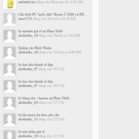
anhsinhvien
đăng vào
Hôm qua lúc 6:33 AM
Cấu hình PC "quốc dân" Ryzen 5 5500 và RX...
meo1725
đăng vào
Thứ tư at 10:28 AM
In standee giá rẻ tại Phan Thiết
alothietke_18
đăng vào
Thứ ba at 3:42 PM
Quảng cáo Bình Thuận
alothietke_18
đăng vào
Thứ hai at 4:00 PM
In bao thư nhanh rẻ đẹp
alothietke_07
đăng vào
30/7/26
In bao thư nhanh rẻ đẹp
alothietke_07
đăng vào
30/7/26
In băng rôn - banner tại Phan Thiết
alothietke_04
đăng vào
27/7/26
In bìa menu da theo yêu cầu
alothietke_15
đăng vào
23/7/26
In tem nhãn giá rẻ
alothietke_18
đăng vào
22/7/26