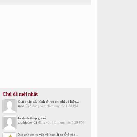
Chủ đề mới nhất
Giải pháp cấu hình tối ưu chi phí và hiệu...
meo1725
đăng vào
Hôm nay lúc 1:58 PM
In danh thiếp giá rẻ
alothietke_02
đăng vào
Hôm qua lúc 3:29 PM
Xin anh em tư vấn về học lái xe Ôtô cho...