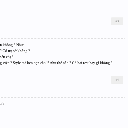
#3
in không ? Như:
 ? Có trụ sở không ?
nếu có) ?
g việc ? Style mà bên bạn cần là như thế nào ? Có bài test hay gì không ?
#4
n ?