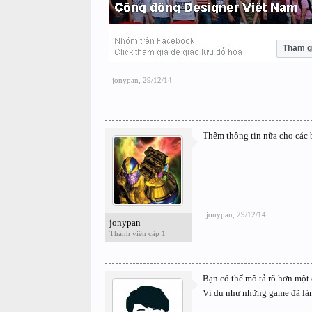
Tham g
jonypan
,
29/12/14
Thêm thông tin nữa cho các b
jonypan
,
29/12/14
jonypan
Thành viên cấp 1
Bạn có thể mô tả rõ hơn một
Ví dụ như những game đã làm,