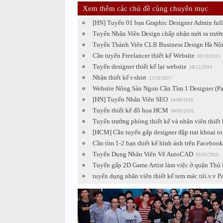
Xem thêm các chủ đề cùng chuyên mục
[HN] Tuyển 01 bạn Graphic Designer Admin ful
Tuyển Nhân Viên Design chấp nhận mới ra trườn
Tuyển Thành Viên CLB Business Design Hà Nội 
Cần tuyển Freelancer thiết kế Website
09/10/2013
Tuyển designer thiết kế lại website
18/12/2014
Nhận thiết kế t-shirt
23/10/2017
Website Nông Sản Ngon Cần Tìm 1 Designer (Pa
[HN] Tuyển Nhân Viên SEO
14/08/2016
Tuyển thiết kế đồ họa HCM
04/05/2016
Tuyển trưởng phòng thiết kế và nhân viên thiết
[HCM] Cần tuyển gấp designer đập trai khoai to
Cần tìm 1-2 bạn thiết kế hình ảnh trên Facebook
Tuyển Dụng Nhân Viên Vẽ AutoCAD
03/03/2015
Tuyển gấp 2D Game Artist làm việc ở quận Thủ
tuyển dụng nhân viên thiết kế tem mác túi.v.v P