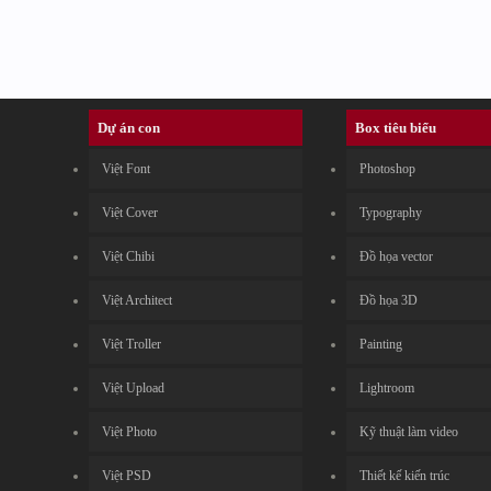
Dự án con
Box tiêu biểu
Việt Font
Photoshop
Việt Cover
Typography
Việt Chibi
Đồ họa vector
Việt Architect
Đồ họa 3D
Việt Troller
Painting
Việt Upload
Lightroom
Việt Photo
Kỹ thuật làm video
Việt PSD
Thiết kế kiến trúc