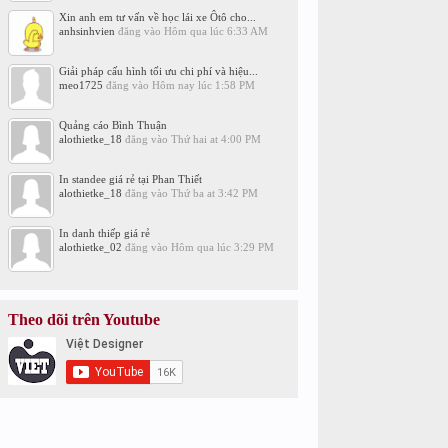
Xin anh em tư vấn về học lái xe Ôtô cho...
anhsinhvien
đăng vào
Hôm qua lúc 6:33 AM
Giải pháp cấu hình tối ưu chi phí và hiệu...
meo1725
đăng vào
Hôm nay lúc 1:58 PM
Quảng cáo Bình Thuận
alothietke_18
đăng vào
Thứ hai at 4:00 PM
In standee giá rẻ tại Phan Thiết
alothietke_18
đăng vào
Thứ ba at 3:42 PM
In danh thiếp giá rẻ
alothietke_02
đăng vào
Hôm qua lúc 3:29 PM
Theo dõi trên Youtube