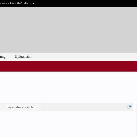
a sẻ về kiến thức đồ họa.
dụng
Upload ảnh
Tuyển dụng việc làm