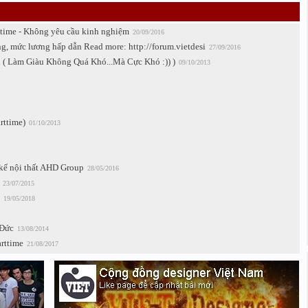
ltime - Không yêu cầu kinh nghiệm
20/09/2016
g, mức lương hấp dẫn Read more: http://forum.vietdesi
27/09/2016
( Làm Giàu Không Quá Khó...Mà Cực Khó :)) )
09/10/2013
rttime)
01/10/2013
 kế nội thất AHD Group
28/05/2016
23/07/2015
19/05/2018
 Đức
13/08/2014
arttime
21/08/2017