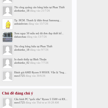
Thi công quảng cáo bảng hiệu tại Phan Thiết
alothietke_18
đăng vào
21/7/26
Tp. HCM. Thanh lý điện thoại Samsung...
anhsinhvien
đăng vào
15/7/26
Xem ngay 50 mẫu mộ đá đơn đẹp thiết kế...
dabaochau
đăng vào
13/7/26
Thi công bảng hiệu tại Phan Thiết
alothietke_18
đăng vào
9/7/26
In danh thiếp tại Bình Thuận
alothietke_02
đăng vào
7/7/26
Đánh giá AMD Ryzen 9 9950X: Vẫn là "ông...
meo1725
đăng vào
30/6/26
Chủ đề đáng chú ý
Cấu hình PC "quốc dân" Ryzen 5 5500 và RX...
meo1725
đăng vào
Thứ tư at 10:28 AM