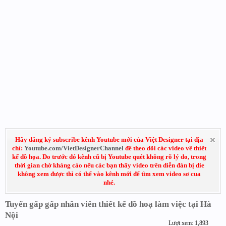
Hãy đăng ký subscribe kênh Youtube mới của Việt Designer tại địa
chỉ:
Youtube.com/VietDesignerChannel
để theo dõi các video về thiết
kế đồ họa. Do trước đó kênh cũ bị Youtube quét không rõ lý do, trong
thời gian chờ kháng cáo nếu các bạn thấy video trên diễn đàn bị die
không xem được thì có thể vào kênh mới để tìm xem video sơ cua
nhé.
Tuyển gấp gấp nhân viên thiết kế đồ hoạ làm việc tại Hà
Nội
Lượt xem: 1,893