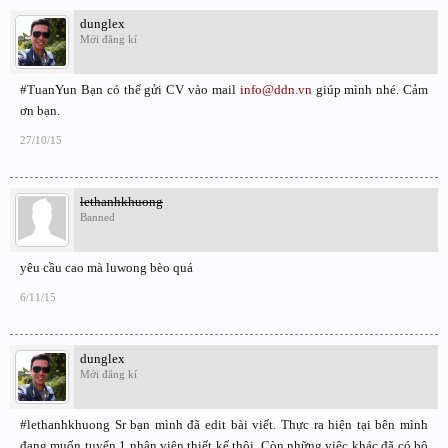
dunglex
Mới đăng kí
#TuanYun Bạn có thể gửi CV vào mail
info@ddn.vn
giúp mình nhé. Cảm
ơn bạn.
27/10/15
lethanhkhuong
Banned
yêu cầu cao mà luwong bèo quá
6/11/15
dunglex
Mới đăng kí
#lethanhkhuong Sr bạn mình đã edit bài viết. Thực ra hiện tại bên mình
đang muốn tuyển 1 nhân viên thiết kế thôi. Còn những việc khác đã có bộ