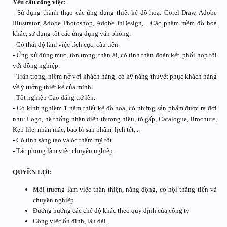
Yêu cầu công việc:
- Sử dụng thành thạo các ứng dụng thiết kế đồ hoạ: Corel Draw, Adobe
Illustrator, Adobe Photoshop, Adobe InDesign,... Các phầm mềm đồ hoạ
khác, sử dụng tốt các ứng dụng văn phòng.
- Có thái độ làm việc tích cực, cầu tiến.
- Ứng xử đúng mực, tôn trọng, thân ái, có tinh thần đoàn kết, phối hợp tối
với đồng nghiệp.
- Trân trọng, niềm nở với khách hàng, có kỹ năng thuyết phục khách hàng
về ý tưởng thiết kế của mình.
- Tốt nghiệp Cao đẳng trở lên.
- Có kinh nghiệm 1 năm thiết kế đồ hoạ, có những sản phẩm được ra đời
như: Logo, hệ thống nhận diện thương hiệu, tờ gấp, Catalogue, Brochure,
Kẹp file, nhãn mác, bao bì sản phẩm, lịch tết,...
- Có tính sáng tạo và óc thẩm mỹ tốt.
- Tác phong làm việc chuyên nghiệp.
QUYỀN LỢI:
Môi trường làm việc thân thiện, năng động, cơ hội thăng tiến và
chuyên nghiệp
Đưởng hưởng các chế độ khác theo quy định của công ty
Công việc ổn định, lâu dài.