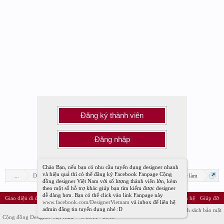
Đăng ký thành viên
Đăng nhập
Chào Bạn, nếu bạn có nhu cầu tuyển dụng designer nhanh
và hiệu quả thì có thể đăng ký Facebook Fanpage Cộng
...
Diễn đàn
Diễn đàn Designer Việt Nam
Tuyển dụng việc làm
đồng designer Việt Nam với số lượng thành viên lớn, kèm
theo một số hỗ trợ khác giúp bạn tìm kiếm được designer
dễ dàng hơn. Bạn có thể click vào link Fanpage này
Giao diện di động
Vietnamese
Liên hệ
Giúp đỡ
www.facebook.com/DesignerVietnam
và inbox để liên hệ
admin đăng tin tuyển dụng nhé :D
Điều khoản và Quy định
Chính sách bảo mật
Cộng đồng Designer Việt Nam™ © 2011 - 2019