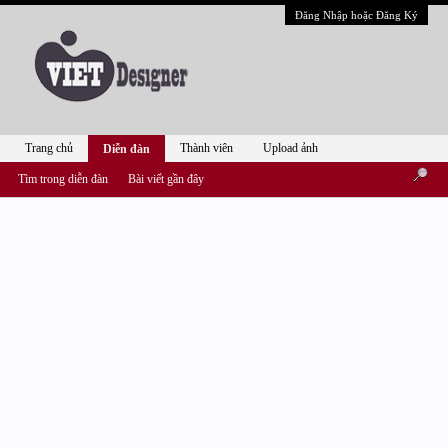
Đăng Nhập hoặc Đăng Ký
Trang chủ
Thành viên
Upload ảnh
Diễn đàn
Tìm trong diễn đàn
Bài viết gần đây