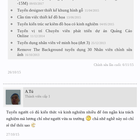
-15M)
09/03/2017
Tuyển designer thiết kế khung hình gỗ
11/04/2015
Cần tìm việc thiết kế đồ họa
13/06/2015
Tuyển kiến trúc sư kiêm đồ họa có kinh nghiệm
04/05/2015
Tuyển vị trí Chuyên viên phát triển dự án Quảng Cáo
Online
11/12/2014
Tuyển dụng nhân viên vẽ minh họa (đợt 3)
25/12/2013
Remove The Background tuyển dụng 30 Nhân viên chỉnh sửa
ảnh
16/10/2013
Chỉnh sửa lần cuối:
6/11/15
26/10/15
A.Tú
Thành viên cấp 1
Tuyển người có đủ kiến thức và kinh nghiệm nhiều để ôm ngần kia trách
nghiệm mà lương chỉ như người vừa ra trường
chả nhẽ nghề này nó chỉ
rẻ thế thôi sao
27/10/15