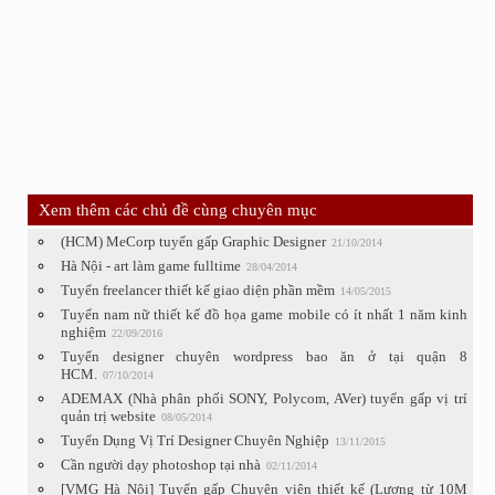
Xem thêm các chủ đề cùng chuyên mục
(HCM) MeCorp tuyển gấp Graphic Designer
21/10/2014
Hà Nội - art làm game fulltime
28/04/2014
Tuyển freelancer thiết kế giao diện phần mềm
14/05/2015
Tuyển nam nữ thiết kế đồ họa game mobile có ít nhất 1 năm kinh
nghiệm
22/09/2016
Tuyển designer chuyên wordpress bao ăn ở tại quận 8
HCM.
07/10/2014
ADEMAX (Nhà phân phối SONY, Polycom, AVer) tuyển gấp vị trí
quản trị website
08/05/2014
Tuyển Dụng Vị Trí Designer Chuyên Nghiệp
13/11/2015
Cần người dạy photoshop tại nhà
02/11/2014
[VMG Hà Nội] Tuyển gấp Chuyên viên thiết kế (Lương từ 10M