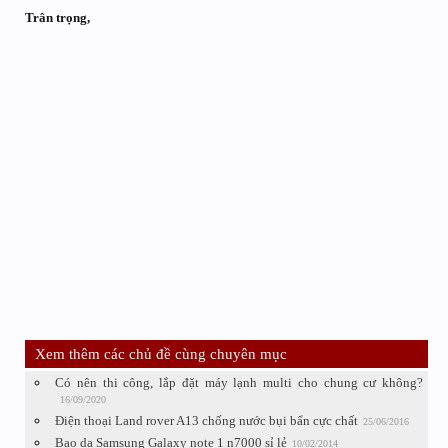
Trân trọng,
Xem thêm các chủ đề cùng chuyên mục
Có nên thi công, lắp đặt máy lạnh multi cho chung cư không?
16/09/2020
Điện thoại Land rover A13 chống nước bụi bẩn cực chất
25/06/2016
Bao da Samsung Galaxy note 1 n7000 sỉ lẻ
10/02/2014