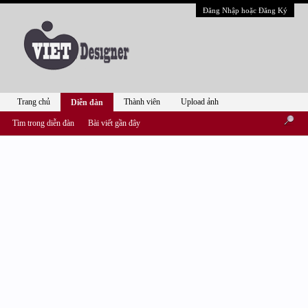
Đăng Nhập hoặc Đăng Ký
Trang chủ
Thành viên
Upload ảnh
Diễn đàn
Tìm trong diễn đàn
Bài viết gần đây