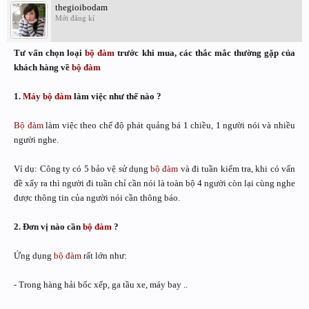
thegioibodam
Mới đăng kí
Tư vấn chọn loại
bộ đàm
trước khi mua, các thắc mắc thường gặp của
khách hàng về
bộ đàm
1.
Máy bộ đàm
làm việc như thế nào ?
Bộ đàm
làm việc theo chế độ phát quảng bá 1 chiều, 1 người nói và nhiều
người nghe.
Ví dụ: Công ty có 5 bảo vệ sử dụng
bộ đàm
và đi tuần kiểm tra, khi có vấn
đề xẩy ra thì người đi tuần chỉ cần nói là toàn bộ 4 người còn lại cùng nghe
được thông tin của người nói cần thông báo.
2. Đơn vị nào cần
bộ đàm
?
Ứng dụng
bộ đàm
rất lớn như:
- Trong hàng hải bốc xếp, ga tầu xe, máy bay ..