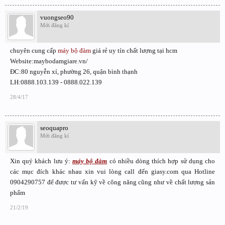
vuongseo90
Mới đăng kí
chuyên cung cấp
máy bộ đàm
giá rẻ uy tín chất lượng tại hcm
Website:maybodamgiare.vn/
ĐC:80 nguyễn xí, phường 26, quận bình thạnh
LH:0888.103.139 - 0888.022.139
28/4/17
seoquapro
Mới đăng kí
Xin quý khách lưu ý:
máy bộ đàm
có nhiều dòng thích hợp sử dụng cho
các mục đích khác nhau xin vui lòng call đến giasy.com qua Hotline
0904290757 để được tư vấn kỹ về công năng cũng như về chất lượng sản
phẩm
21/2/19