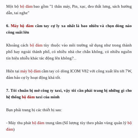
Một bộ
bộ đàm
bao gồm "1 thân máy, Pin, xạc, đeo thắt lưng, sách hướng
dẫn, tai nghe"
6.
Máy bộ đàm
cầm tay cự ly xa nhất là bao nhiêu và chọn dòng nào
công suất lớn
Khoảng cách
bộ đàm
tùy thuộc vào môi trường sử dụng như trong thành
phố hay ngoài thành phố, có nhiều nhà che chắn không, có nhiều nguồn
tín hiệu nhiễu khác tác động lên không?...
Hiện tại
máy bộ đàm
cầm tay có dòng ICOM V82 với công xuất lên tới 7W,
đảm bảo cự ly hoạt động khá tốt.
7. Tôi chuẩn bị mở công ty taxi, vậy tôi cần phải trang bị những gì cho
hệ thống
bộ đàm
taxi của mình
Bạn phải trang bị các thiết bị sau:
- Máy thu phát
bộ đàm
trung tâm (Số lượng tùy theo phân vùng quản lý
bộ
đàm
)