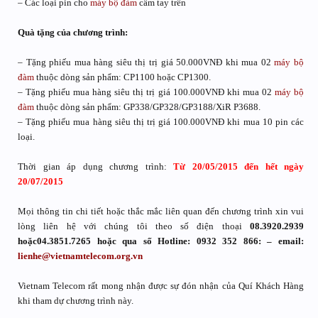
– Các loại pin cho
máy bộ đàm
cầm tay trên
Quà tặng của chương trình:
– Tặng phiếu mua hàng siêu thị trị giá 50.000VNĐ khi mua 02
máy bộ
đàm
thuộc dòng sản phẩm: CP1100 hoặc CP1300.
– Tặng phiếu mua hàng siêu thị trị giá 100.000VNĐ khi mua 02
máy bộ
đàm
thuộc dòng sản phẩm: GP338/GP328/GP3188/XiR P3688.
– Tặng phiếu mua hàng siêu thị trị giá 100.000VNĐ khi mua 10 pin các
loại.
Thời gian áp dụng chương trình:
Từ 20/05/2015 đến hết ngày
20/07/2015
Mọi thông tin chi tiết hoặc thắc mắc liên quan đến chương trình xin vui
lòng liên hệ với chúng tôi theo số điện thoại
08.3920.2939
hoặc04.3851.7265 hoặc qua số Hotline: 0932 352 866: – email:
lienhe@vietnamtelecom.org.vn
Vietnam Telecom rất mong nhận được sự đón nhận của Quí Khách Hàng
khi tham dự chương trình này.