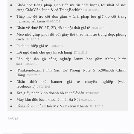
Khóa học tiếng pháp giao tiếp uy tín chất lượng tốt nhất hà nội
cùng GiáoViên Pháp & cô TrangBachMai
30/08/2015
Tháp mộ để tro cốt đơn giản – Giải pháp lưu giữ tro cốt trang
nghiêm, tiết kiệm
02/07/2025
Nhận vẽ thuê PC 3D, 2D, đồ án nội thất giá rẽ.
06/05/2016
Mẹo nhỏ giúp phối đồ với giày thể thao nam trẻ trung đẹp, phong
cách
16/12/2017
In danh thiếp giá rẻ
10/01/2019
Lời ngõ dành cho quý khách hàng
27/11/2013
Lắp đặt sàn gỗ công nghiệp Janmi bao gồm những bước
sau
18/07/2015
[Phukiendexinh] Pin Sạc Dự Phòng Note 5 5200mAh Chính
Hãng
03/12/2015
Nhận thiết kế banner giá rẻ chuyên nghiệp (web,
facebook...)
04/03/2015
Xin giấy phép kinh doanh hộ cá thể ở đâu
12/10/2021
Máy khử độc bách khoa rẻ nhất Hà Nội
06/04/2016
Đồng hồ đôi của Khởi My Và Kelvin Khánh
30/11/2016
22/5/15