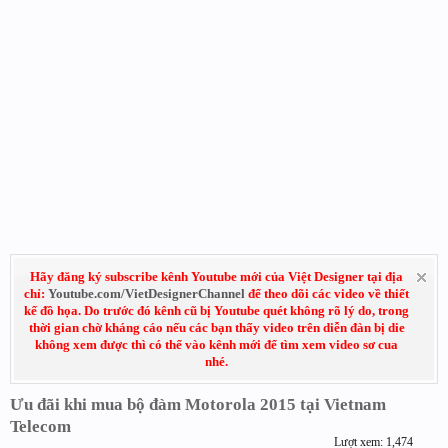
Hãy đăng ký subscribe kênh Youtube mới của Việt Designer tại địa
chỉ:
Youtube.com/VietDesignerChannel
để theo dõi các video về thiết
kế đồ họa. Do trước đó kênh cũ bị Youtube quét không rõ lý do, trong
thời gian chờ kháng cáo nếu các bạn thấy video trên diễn đàn bị die
không xem được thì có thể vào kênh mới để tìm xem video sơ cua
nhé.
Ưu đãi khi mua bộ đàm Motorola 2015 tại Vietnam
Telecom
Lượt xem: 1,474