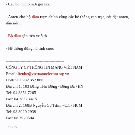
- Các bộ micro mời gọi taxi
- Anten cho
bộ đàm
trạm chính cùng các hệ thống cáp trục, cột đặt anten,
đầu nối...
-
Bộ đàm
gắn trên xe ô tô
- Hệ thống đồng hồ tính cước
------------------------------------------------
CÔNG TY CP THÔNG TIN MẠNG VIỆT NAM
Email:
lienhe@vietnamtelecom.org.vn
Hotline: 0932 352 866
Địa chỉ 1: 103 Đặng Tiến Đông - Đống Đa - HN
Tel: 04.3851.7265
Fax: 04.3857.4415
Địa chỉ 2: 168B Nguyễn Cư Trinh - C.1 - HCM
Tel: 08.3920.2939
Fax: 08.39205041
18/6/15