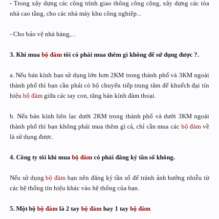
- Trong xây dựng các công trình giao thông công cộng, xây dựng các tòa
nhà cao tầng, cho các nhà máy khu công nghiệp...
- Cho bảo vệ nhà hàng,...
3. Khi mua
bộ đàm
tôi có phải mua thêm gì không để sử dụng được ?.
a. Nếu bán kính bạn sử dụng lớn hơn 2KM trong thành phố và 3KM ngoài
thành phố thì bạn cần phải có bộ chuyển tiếp trung tâm để khuếch đại tín
hiệu
bộ đàm
giữa các tay con, tăng bán kính đàm thoại.
b. Nếu bán kính liên lạc dưới 2KM trong thành phố và dưới 3KM ngoài
thành phố thì bạn không phải mua thêm gì cả, chỉ cần mua các
bộ đàm
về
là sử dụng được.
4. Công ty tôi khi mua
bộ đàm
có phải đăng ký tần số không.
Nếu sử dụng
bộ đàm
bạn nên đăng ký tần số để tránh ảnh hưởng nhiễu từ
các hệ thống tín hiệu khác vào hệ thống của bạn.
5. Một bộ
bộ đàm
là 2 tay
bộ đàm
hay 1 tay
bộ đàm