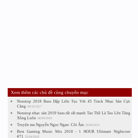
Xem thêm các chủ đề cùng chuyên mục
Nonstop 2018 Bass Dập Liên Tục Với 45 Track Nhạc Sàn Cực
Căng
08/10/2017
Nonstop nhạc sàn 2019 bass rất rất mạnh Tao Thề Là Tao Lên Tăng
Xông Luôn
08/08/2019
Truyện ma Nguyễn Ngọc Ngạn: Cõi Âm
26/06/2014
Best Gaming Music Mix 2018 - 1 HOUR Ultimate Nightcore
#71
22/04/2018