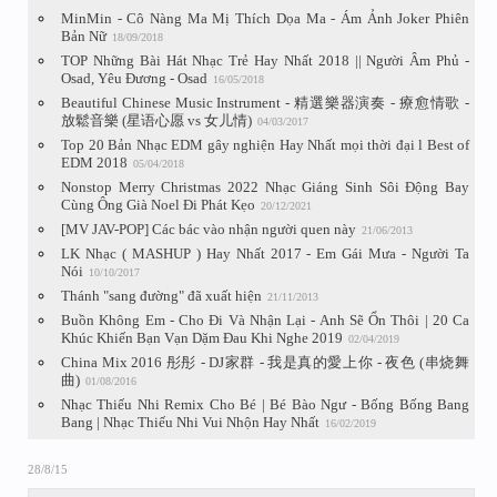
MinMin - Cô Nàng Ma Mị Thích Dọa Ma - Ám Ảnh Joker Phiên
Bản Nữ
18/09/2018
TOP Những Bài Hát Nhạc Trẻ Hay Nhất 2018 || Người Âm Phủ -
Osad, Yêu Đương - Osad
16/05/2018
Beautiful Chinese Music Instrument - 精選樂器演奏 - 療愈情歌 -
放鬆音樂 (星语心愿 vs 女儿情)
04/03/2017
Top 20 Bản Nhạc EDM gây nghiện Hay Nhất mọi thời đại l Best of
EDM 2018
05/04/2018
Nonstop Merry Christmas 2022 Nhạc Giáng Sinh Sôi Động Bay
Cùng Ông Già Noel Đi Phát Kẹo
20/12/2021
[MV JAV-POP] Các bác vào nhận người quen này
21/06/2013
LK Nhạc ( MASHUP ) Hay Nhất 2017 - Em Gái Mưa - Người Ta
Nói
10/10/2017
Thánh "sang đường" đã xuất hiện
21/11/2013
Buồn Không Em - Cho Đi Và Nhận Lại - Anh Sẽ Ổn Thôi | 20 Ca
Khúc Khiến Bạn Vạn Dặm Đau Khi Nghe 2019
02/04/2019
China Mix 2016 彤彤 - DJ家群 - 我是真的愛上你 - 夜色 (串烧舞
曲)
01/08/2016
Nhạc Thiếu Nhi Remix Cho Bé | Bé Bào Ngư - Bống Bống Bang
Bang | Nhạc Thiếu Nhi Vui Nhộn Hay Nhất
16/02/2019
28/8/15