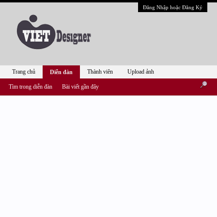
Đăng Nhập hoặc Đăng Ký
Trang chủ
Thành viên
Upload ảnh
Diễn đàn
Tìm trong diễn đàn
Bài viết gần đây