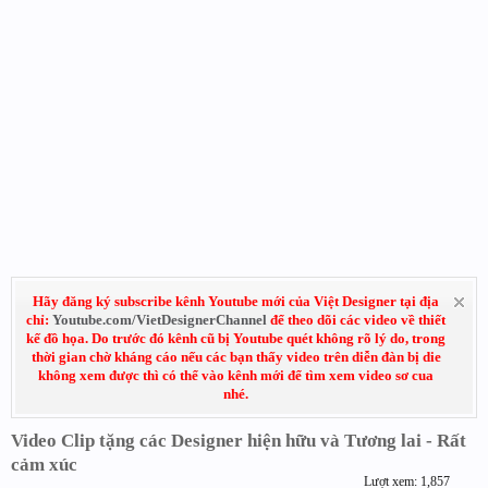
Hãy đăng ký subscribe kênh Youtube mới của Việt Designer tại địa
chỉ:
Youtube.com/VietDesignerChannel
để theo dõi các video về thiết
kế đồ họa. Do trước đó kênh cũ bị Youtube quét không rõ lý do, trong
thời gian chờ kháng cáo nếu các bạn thấy video trên diễn đàn bị die
không xem được thì có thể vào kênh mới để tìm xem video sơ cua
nhé.
Video Clip tặng các Designer hiện hữu và Tương lai - Rất
cảm xúc
Lượt xem: 1,857