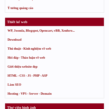
Ý tưởng quảng cáo
Thiết kế web
WP, Joomla, Blogspot, Opencart, vBB, Xenforo...
Download
Thủ thuật - Kinh nghiệm về web
Hỏi đáp - Thảo luận về web
Giới thiệu website đẹp
HTML - CSS - JS - PHP - ASP
Làm SEO
Hosting - VPS - Server - Domain
Thư viện hình ảnh