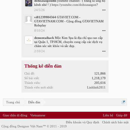
dohoasaigondm
youtube channel : ( Đăng kí ủng hộ
kênh nhé ! )
https://youtube.com/
dohoasaigon
?
24/5/26
•••
vi01239984564
GTAVIET.COM -
GTAVIETNAM.COM - Cộng đồng GTAVIETNAM
Roleplay
8/10/24
•••
demontaihack
Mộc Kim Spa là địa chỉ spa cao cấp
tại Quận 1, TP.HCM, chuyên cung cấp các dịch vụ
chăm sóc sức khỏe và sắc đẹp.
2/10/24
•••
Thống kê diễn đàn
Chủ đề:
121,866
Số bài viết:
1,218,179
Thành viên:
205,616
Thành viên mới nhất:
Linhlinh2811
Trang chủ
Diễn đàn
Giao diện di động
Vietnamese
Liên hệ
Giúp đỡ
Điều khoản và Quy định
Chính sách bảo mật
Cộng đồng Designer Việt Nam™ © 2011 - 2019