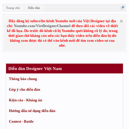
Trang chủ
Diễn đàn
Hãy đăng ký subscribe kênh Youtube mới của Việt Designer tại địa
chỉ:
Youtube.com/VietDesignerChannel
để theo dõi các video về thiết
kế đồ họa. Do trước đó kênh cũ bị Youtube quét không rõ lý do, trong
thời gian chờ kháng cáo nếu các bạn thấy video trên diễn đàn bị die
không xem được thì có thể vào kênh mới để tìm xem video sơ cua
nhé.
Diễn đàn Designer Việt Nam
Thông báo chung
Góp ý cho diễn đàn
Kiện cáo - Kháng án
Hướng dẫn sử dụng diễn đàn
Contest - Battle