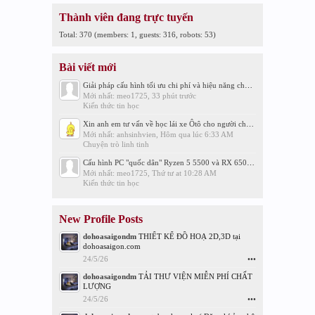
Thành viên đang trực tuyến
Total: 370 (members: 1, guests: 316, robots: 53)
Bài viết mới
Giải pháp cấu hình tối ưu chi phí và hiệu năng cho phòng net hiện đại với AMD
Mới nhất: meo1725,
33 phút trước
Kiến thức tin học
Xin anh em tư vấn về học lái xe Ôtô cho người chưa biết gì ?
Mới nhất: anhsinhvien,
Hôm qua lúc 6:33 AM
Chuyện trò linh tinh
Cấu hình PC "quốc dân" Ryzen 5 5500 và RX 6500 XT
Mới nhất: meo1725,
Thứ tư at 10:28 AM
Kiến thức tin học
New Profile Posts
dohoasaigondm
THIẾT KẾ ĐỒ HOẠ 2D,3D tại
dohoasaigon.com
24/5/26
•••
dohoasaigondm
TẢI THƯ VIỆN MIỄN PHÍ CHẤT
LƯỢNG
24/5/26
•••