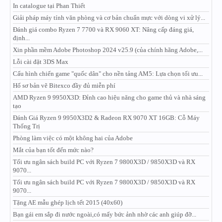
In catalogue tại Phan Thiết
Giải pháp máy tính văn phòng và cơ bản chuẩn mực với dòng vi xử lý...
Đánh giá combo Ryzen 7 7700 và RX 9060 XT: Nâng cấp đáng giá,
định...
Xin phần mềm Adobe Photoshop 2024 v25.9 (của chính hãng Adobe,...
Lỗi cài đặt 3DS Max
Cấu hình chiến game "quốc dân" cho nền tảng AM5: Lựa chọn tối ưu...
Hố sơ bản vẽ Bitexco đầy đủ miễn phí
AMD Ryzen 9 9950X3D: Đỉnh cao hiệu năng cho game thủ và nhà sáng
tạo
Đánh Giá Ryzen 9 9950X3D2 & Radeon RX 9070 XT 16GB: Cỗ Máy
Thống Trị
Phòng làm việc có một không hai của Adobe
Mắt của bạn tốt đến mức nào?
Tối ưu ngân sách build PC với Ryzen 7 9800X3D / 9850X3D và RX
9070...
Tối ưu ngân sách build PC với Ryzen 7 9800X3D / 9850X3D và RX
9070...
Tặng AE mẫu ghép lịch tết 2015 (40x60)
Bạn gái em sắp đi nước ngoài,có mấy bức ảnh nhờ các anh giúp đỡ...