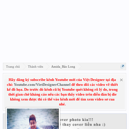
Trang chủ
Thành viên
Amida_Bảo Long
Hãy đăng ký subscribe kênh Youtube mới của Việt Designer tại địa
chỉ:
Youtube.com/VietDesignerChannel
để theo dõi các video về thiết
kế đồ họa. Do trước đó kênh cũ bị Youtube quét không rõ lý do, trong
thời gian chờ kháng cáo nếu các bạn thấy video trên diễn đàn bị die
không xem được thì có thể vào kênh mới để tìm xem video sơ cua
nhé.