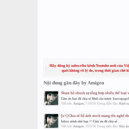
Hãy đăng ký subscribe kênh Youtube mới của Việt
quét không rõ lý do, trong thời gian chờ 
Nội dung gần đây by Amigen
Share bộ ebook tự tổng hợp nhiều thể loại về
Cảm ơn bạn đã chia sẻ Mail của mình: kuzcogog
Viết bởi:
Amigen
,
7/10/16
Trong diễn đàn:
Kinh n
[x+] Chia sẻ bộ ảnh stock mang tên nghệ thuậ
Inbox mình nhé bạn ^^ Cảm ơn đã chia sẻ
Viết bởi:
Amigen
,
19/3/16
Trong diễn đàn:
Kho ản