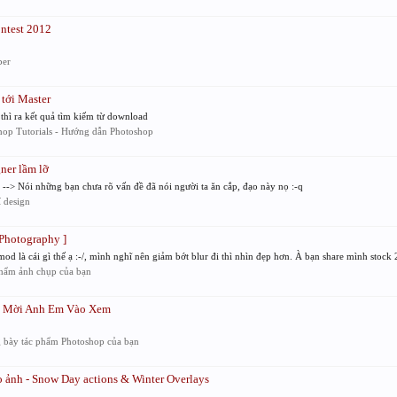
ntest 2012
per
 tới Master
hì ra kết quả tìm kiếm từ download
hop Tutorials - Hướng dẫn Photoshop
ner lầm lỡ
-> Nói những bạn chưa rõ vấn đề đã nói người ta ăn cắp, đạo này nọ :-q
 design
Photography ]
 là cái gì thế ạ :-/, mình nghĩ nên giảm bớt blur đi thì nhìn đẹp hơn. À bạn share mình stock 2
hẩm ảnh chụp của bạn
d Mời Anh Em Vào Xem
 bày tác phẩm Photoshop của bạn
o ảnh - Snow Day actions & Winter Overlays