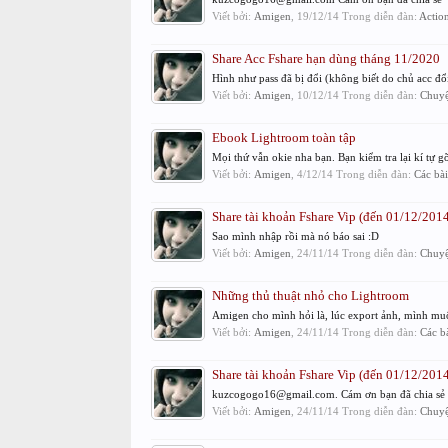
Viết bởi:
Amigen
,
19/12/14
Trong diễn đàn:
Actio
Share Acc Fshare hạn dùng tháng 11/2020
Hình như pass đã bị đổi (không biết do chủ acc đổi
Viết bởi:
Amigen
,
10/12/14
Trong diễn đàn:
Chuyện
Ebook Lightroom toàn tập
Mọi thứ vẫn okie nha bạn. Bạn kiểm tra lại kí tự g
Viết bởi:
Amigen
,
4/12/14
Trong diễn đàn:
Các bà
Share tài khoản Fshare Vip (đến 01/12/2014
Sao mình nhập rồi mà nó báo sai :D
Viết bởi:
Amigen
,
24/11/14
Trong diễn đàn:
Chuyện
Những thủ thuật nhỏ cho Lightroom
Amigen cho mình hỏi là, lúc export ảnh, mình muốn
Viết bởi:
Amigen
,
24/11/14
Trong diễn đàn:
Các b
Share tài khoản Fshare Vip (đến 01/12/2014
kuzcogogo16@gmail.com. Cám ơn bạn đã chia sẻ
Viết bởi:
Amigen
,
24/11/14
Trong diễn đàn:
Chuyện