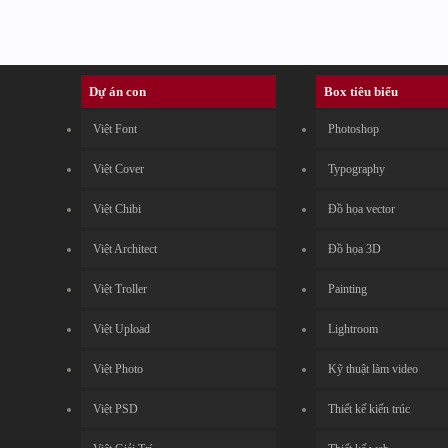
Dự án con
Box tiêu biểu
Việt Font
Photoshop
Việt Cover
Typography
Việt Chibi
Đồ họa vector
Việt Architect
Đồ họa 3D
Việt Troller
Painting
Việt Upload
Lightroom
Việt Photo
Kỹ thuật làm video
Việt PSD
Thiết kế kiến trúc