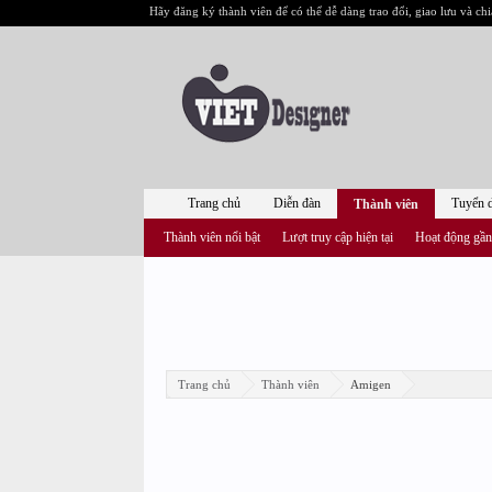
Hãy đăng ký thành viên để có thể dễ dàng trao đổi, giao lưu và chi
Trang chủ
Diễn đàn
Tuyển 
Thành viên
Thành viên nổi bật
Lượt truy cập hiện tại
Hoạt động gần
Trang chủ
Thành viên
Amigen