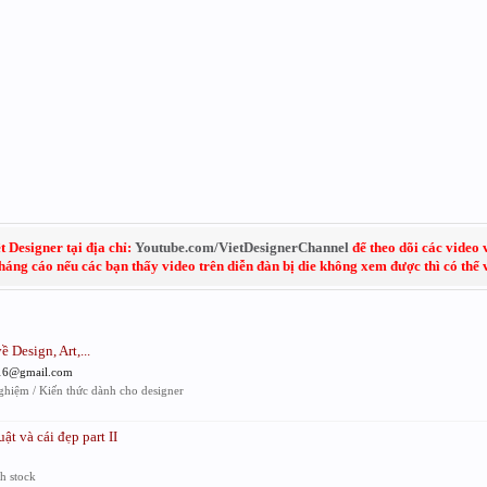
 Designer tại địa chỉ:
Youtube.com/VietDesignerChannel
để theo dõi các video 
kháng cáo nếu các bạn thấy video trên diễn đàn bị die không xem được thì có thể
 Design, Art,...
o16@gmail.com
ghiệm / Kiến thức dành cho designer
t và cái đẹp part II
h stock