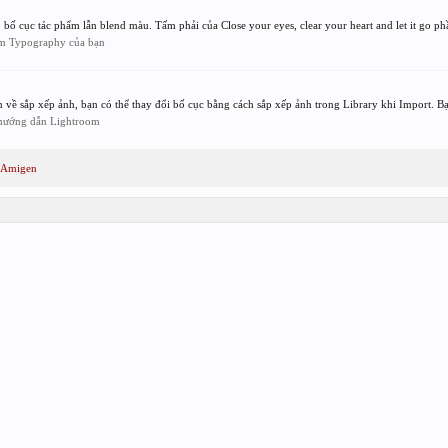
bố cục tác phẩm lẫn blend màu. Tấm phải của Close your eyes, clear your heart and let it go phầ
m Typography của bạn
ề sắp xếp ảnh, bạn có thể thay đổi bố cục bằng cách sắp xếp ảnh trong Library khi Import. Bạ
 hướng dẫn Lightroom
a Amigen