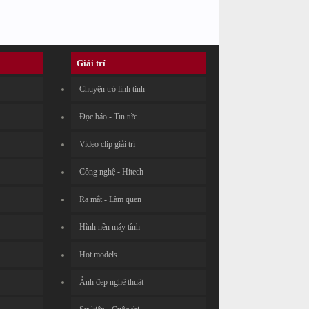
Giải trí
Chuyện trò linh tinh
Đọc báo - Tin tức
Video clip giải trí
Công nghệ - Hitech
Ra mắt - Làm quen
Hình nền máy tính
Hot models
Ảnh đẹp nghệ thuật