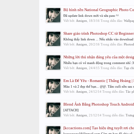
Bộ hình nền National Geographic Photo Co
Đã update link down mới và sửa pass ^^
Viết bởi:
Amigen
,
18/3/16
Trong diễn đàn:
Wallpa
Share giáo trình Photoshop CC từ Beginner
Không thấy link down ... Nếu nhấn vào download t
Viết bởi:
Amigen
,
20/2/16
Trong diễn đàn:
Photos
Những lời thú nhận đáng yêu của một desig
Nhiều bạn có vẻ manh động trong comment nhỉ :3 -
Viết bởi:
Amigen
,
24/4/15
Trong diễn đàn:
Tạp chí
Em Là Để Yêu - Romantic [ Thắng Hoàng | 
Màu 1 và 2 đẹp thế bạn... @@. Tấm cuối nền sau mod
Viết bởi:
Amigen
,
24/12/14
Trong diễn đàn:
Tác p
Blend Ảnh Bằng Photoshop Touch Androi
[ATTACH]
Viết bởi:
Amigen
,
21/12/14
Trong diễn đàn:
Trưng
[kccactions.com] Tạo hiệu ứng tuyết rơi ch
kuzcogogo16@gmail.com Cám ơn bạn đã chia sẻ