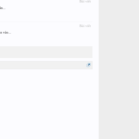
Bài viết
n...
Bài viết
n vào...