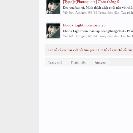
[Typo]+[Photoquote] Chào tháng 9
Đẹp quá bạn ơi. Mình thích cách phối nền với chữ, 
Viết bởi:
Amigen
,
6/9/14
Trong diễn đàn:
Tác phẩ
Ebook Lightroom toàn tập
Ebook Lightroom toàn tập hoangthang2404 - Phần v
Viết bởi:
Amigen
,
6/9/14
Trong diễn đàn:
Các bài
Tìm tất cả các bài viết bởi Amigen
Tìm tất cả các chủ đề củ
Trang chủ
Thành viên
Amigen