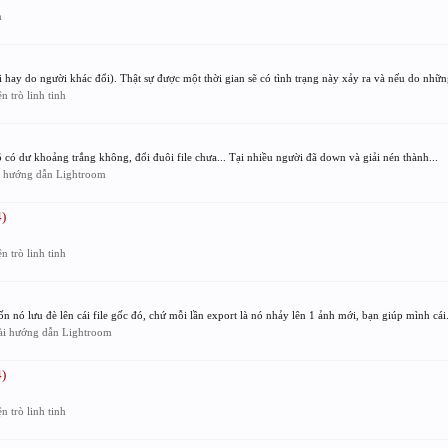
n
 hay do người khác đổi). Thật sự được một thời gian sẽ có tình trạng này xảy ra và nếu do những
 trò linh tinh
õ có dư khoảng trắng không, đổi đuôi file chưa... Tại nhiều người đã down và giải nén thành...
i hướng dẫn Lightroom
)
 trò linh tinh
 nó lưu đè lên cái file gốc đó, chứ mỗi lần export là nó nhảy lên 1 ảnh mới, bạn giúp mình cái.
ài hướng dẫn Lightroom
)
 trò linh tinh