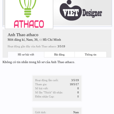
Anh Thao athaco
Mới đăng kí
, Nam, 36,
từ
Hồ Chí Minh
Hoạt động gần đây của Anh Thao athaco:
3/5/19
Hồ sơ bài viết
Bài đăng
Thông tin
Không có tin nhắn trong hồ sơ của Anh Thao athaco.
Hoạt động lần cuối:
3/5/19
Tham gia:
18/5/17
Số bài viết:
0
Số lần "Thích" đã nhận:
0
Điểm nhận Cup:
0
Giới tính:
Nam