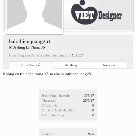
balothienquang251
Mới đăng kí
, Nam, 36
Hoạt động gần đây của balothienquang251:
13/6/17
Hồ sơ bài viết
Bài đăng
Thông tin
Không có tin nhắn trong hồ sơ của balothienquang251.
Hoạt động lần cuối:
13/6/17
Tham gia:
25/5/17
Số bài viết:
0
Số lần "Thích" đã nhận:
0
Điểm nhận Cup:
0
Giới tính:
Nam