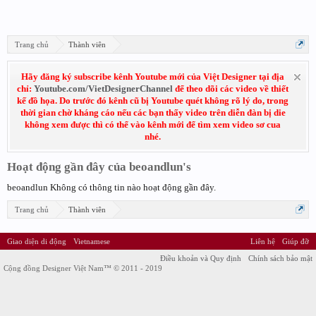
Trang chủ
Thành viên
Hãy đăng ký subscribe kênh Youtube mới của Việt Designer tại địa
chỉ:
Youtube.com/VietDesignerChannel
để theo dõi các video về thiết
kế đồ họa. Do trước đó kênh cũ bị Youtube quét không rõ lý do, trong
thời gian chờ kháng cáo nếu các bạn thấy video trên diễn đàn bị die
không xem được thì có thể vào kênh mới để tìm xem video sơ cua
nhé.
Hoạt động gần đây của beoandlun's
beoandlun Không có thông tin nào hoạt động gần đây.
Trang chủ
Thành viên
Giao diện di động
Vietnamese
Liên hệ
Giúp đỡ
Điều khoản và Quy định
Chính sách bảo mật
Cộng đồng Designer Việt Nam™ © 2011 - 2019