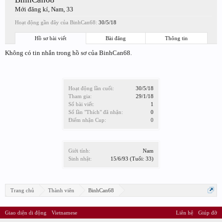
Mới đăng kí
, Nam, 33
Hoạt động gần đây của BinhCan68:
30/5/18
Hồ sơ bài viết
Bài đăng
Thông tin
Không có tin nhắn trong hồ sơ của BinhCan68.
Hoạt động lần cuối:
30/5/18
Tham gia:
29/1/18
Số bài viết:
1
Số lần "Thích" đã nhận:
0
Điểm nhận Cup:
0
Giới tính:
Nam
Sinh nhật:
15/6/93
(Tuổi: 33)
Trang chủ
Thành viên
BinhCan68
Giao diện di động
Vietnamese
Liên hệ
Giúp đỡ