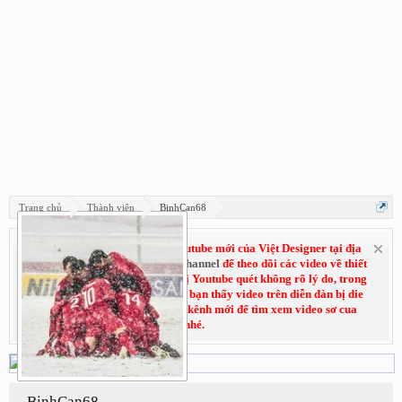
Trang chủ
Thành viên
BinhCan68
Hãy đăng ký subscribe kênh Youtube mới của Việt Designer tại địa
chỉ:
Youtube.com/VietDesignerChannel
để theo dõi các video về thiết
kế đồ họa. Do trước đó kênh cũ bị Youtube quét không rõ lý do, trong
thời gian chờ kháng cáo nếu các bạn thấy video trên diễn đàn bị die
không xem được thì có thể vào kênh mới để tìm xem video sơ cua
nhé.
BinhCan68