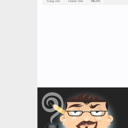
Trang chủ
Thành viên
BK201