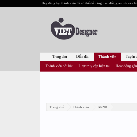
Hãy đăng ký thành viên để có thể dễ dàng trao đổi, giao lưu và chi
Trang chủ
Diễn đàn
Tuyển 
Thành viên
Thành viên nổi bật
Lượt truy cập hiện tại
Hoạt động gần
Trang chủ
Thành viên
BK201