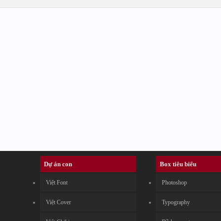
Dự án con
Box tiêu biểu
Việt Font
Photoshop
Việt Cover
Typography