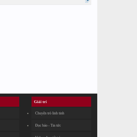
Giải trí
Chuyện trò linh tinh
Đọc báo - Tin tức