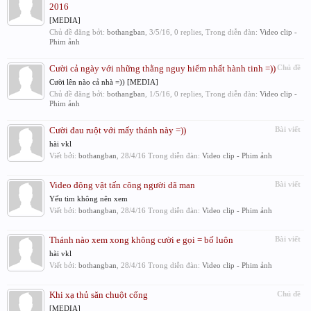
2016
[MEDIA]
Chủ đề đăng bởi:
bothangban
,
3/5/16
, 0 replies, Trong diễn đàn:
Video clip -
Phim ảnh
Cười cả ngày với những thằng nguy hiểm nhất hành tinh =))
Chủ đề
Cười lên nào cả nhà =)) [MEDIA]
Chủ đề đăng bởi:
bothangban
,
1/5/16
, 0 replies, Trong diễn đàn:
Video clip -
Phim ảnh
Cười đau ruột với mấy thánh này =))
Bài viết
hài vkl
Viết bởi:
bothangban
,
28/4/16
Trong diễn đàn:
Video clip - Phim ảnh
Video động vật tấn công người dã man
Bài viết
Yếu tim không nên xem
Viết bởi:
bothangban
,
28/4/16
Trong diễn đàn:
Video clip - Phim ảnh
Thánh nào xem xong không cười e gọi = bố luôn
Bài viết
hài vkl
Viết bởi:
bothangban
,
28/4/16
Trong diễn đàn:
Video clip - Phim ảnh
Khi xạ thủ săn chuột cống
Chủ đề
[MEDIA]