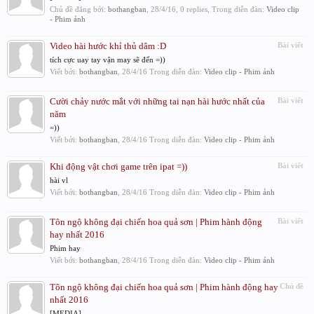
Chủ đề đăng bởi:
bothangban
,
28/4/16
, 0 replies, Trong diễn đàn:
Video clip
- Phim ảnh
Video hài hước khỉ thủ dâm :D
Bài viết
tích cực uay tay vận may sẽ đến =))
Viết bởi:
bothangban
,
28/4/16
Trong diễn đàn:
Video clip - Phim ảnh
Cười chảy nước mắt với những tai nạn hài hước nhất của
Bài viết
năm
=))
Viết bởi:
bothangban
,
28/4/16
Trong diễn đàn:
Video clip - Phim ảnh
Khi động vật chơi game trên ipat =))
Bài viết
hài vl
Viết bởi:
bothangban
,
28/4/16
Trong diễn đàn:
Video clip - Phim ảnh
Tôn ngộ không đại chiến hoa quả sơn | Phim hành động
Bài viết
hay nhất 2016
Phim hay
Viết bởi:
bothangban
,
28/4/16
Trong diễn đàn:
Video clip - Phim ảnh
Tôn ngộ không đại chiến hoa quả sơn | Phim hành động hay
Chủ đề
nhất 2016
[MEDIA]