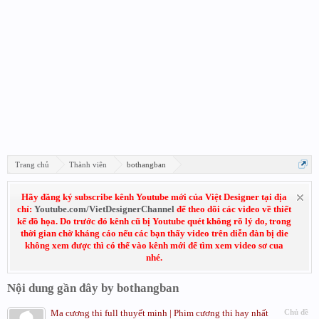
Trang chủ
Thành viên
bothangban
Hãy đăng ký subscribe kênh Youtube mới của Việt Designer tại địa
chỉ:
Youtube.com/VietDesignerChannel
để theo dõi các video về thiết
kế đồ họa. Do trước đó kênh cũ bị Youtube quét không rõ lý do, trong
thời gian chờ kháng cáo nếu các bạn thấy video trên diễn đàn bị die
không xem được thì có thể vào kênh mới để tìm xem video sơ cua
nhé.
Nội dung gần đây by bothangban
Ma cương thi full thuyết minh | Phim cương thi hay nhất
Chủ đề