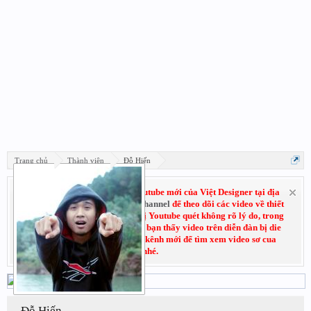
Trang chủ
Thành viên
Đỗ Hiến
Hãy đăng ký subscribe kênh Youtube mới của Việt Designer tại địa
chỉ:
Youtube.com/VietDesignerChannel
để theo dõi các video về thiết
kế đồ họa. Do trước đó kênh cũ bị Youtube quét không rõ lý do, trong
thời gian chờ kháng cáo nếu các bạn thấy video trên diễn đàn bị die
không xem được thì có thể vào kênh mới để tìm xem video sơ cua
nhé.
Đỗ Hiến