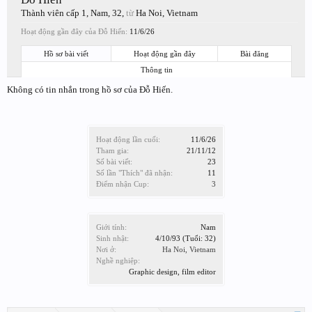
Thành viên cấp 1
, Nam, 32,
từ
Ha Noi, Vietnam
Hoạt động gần đây của Đỗ Hiến:
11/6/26
Hồ sơ bài viết
Hoạt động gần đây
Bài đăng
Thông tin
Không có tin nhắn trong hồ sơ của Đỗ Hiến.
Hoạt động lần cuối:
11/6/26
Tham gia:
21/11/12
Số bài viết:
23
Số lần "Thích" đã nhận:
11
Điểm nhận Cup:
3
Giới tính:
Nam
Sinh nhật:
4/10/93
(Tuổi: 32)
Nơi ở:
Ha Noi, Vietnam
Nghề nghiệp:
Graphic design, film editor