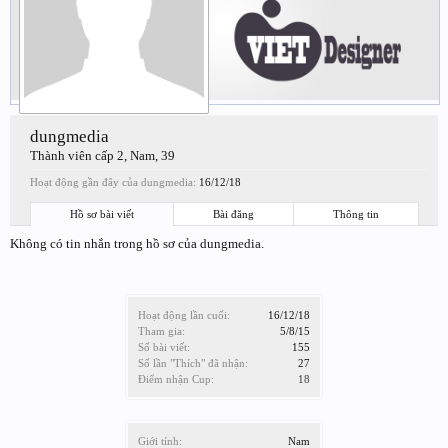
dungmedia
Thành viên cấp 2
, Nam, 39
Hoạt động gần đây của dungmedia:
16/12/18
Hồ sơ bài viết
Bài đăng
Thông tin
Không có tin nhắn trong hồ sơ của dungmedia.
Hoạt động lần cuối:
16/12/18
Tham gia:
5/8/15
Số bài viết:
155
Số lần "Thích" đã nhận:
27
Điểm nhận Cup:
18
Giới tính:
Nam