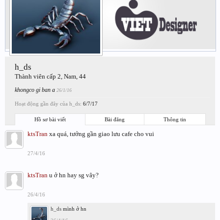
h_ds
Thành viên cấp 2
, Nam, 44
khongco gi ban a
26/1/16
Hoạt động gần đây của h_ds:
6/7/17
Hồ sơ bài viết
Bài đăng
Thông tin
ktsTran
xa quá, tưởng gần giao lưu cafe cho vui
27/4/16
ktsTran
u ở hn hay sg vây?
26/4/16
h_ds
mình ở hn