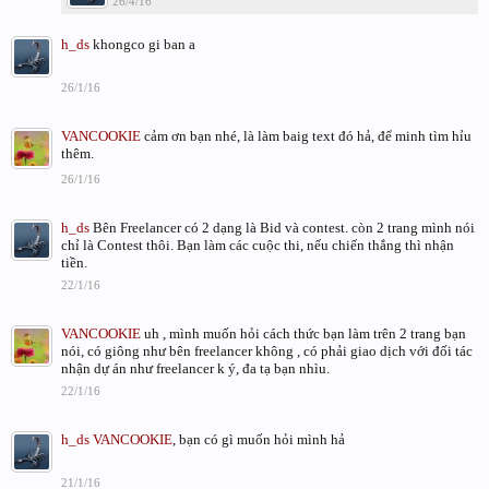
26/4/16
h_ds
khongco gi ban a
26/1/16
VANCOOKIE
cảm ơn bạn nhé, là làm baig text đó hả, để minh tìm hỉu
thêm.
26/1/16
h_ds
Bên Freelancer có 2 dạng là Bid và contest. còn 2 trang mình nói
chỉ là Contest thôi. Bạn làm các cuộc thi, nếu chiến thắng thì nhận
tiền.
22/1/16
VANCOOKIE
uh , mình muốn hỏi cách thức bạn làm trên 2 trang bạn
nói, có giông như bên freelancer không , có phải giao dịch với đối tác
nhận dự án như freelancer k ý, đa tạ bạn nhìu.
22/1/16
h_ds
VANCOOKIE
, bạn có gì muốn hỏi mình hả
21/1/16