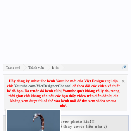
Trang chủ
Thành viên
h_ds
Hãy đăng ký subscribe kênh Youtube mới của Việt Designer tại địa
chỉ:
Youtube.com/VietDesignerChannel
để theo dõi các video về thiết
kế đồ họa. Do trước đó kênh cũ bị Youtube quét không rõ lý do, trong
thời gian chờ kháng cáo nếu các bạn thấy video trên diễn đàn bị die
không xem được thì có thể vào kênh mới để tìm xem video sơ cua
nhé.