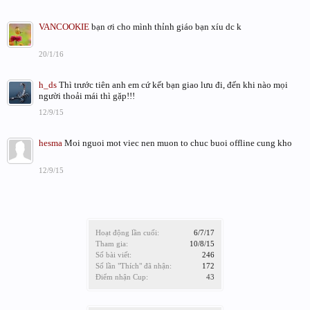
VANCOOKIE
bạn ơi cho mình thỉnh giáo bạn xíu dc k
20/1/16
h_ds
Thì trước tiên anh em cứ kết bạn giao lưu đi, đến khi nào mọi
người thoải mái thì gặp!!!
12/9/15
hesma
Moi nguoi mot viec nen muon to chuc buoi offline cung kho
12/9/15
Hoạt động lần cuối:
6/7/17
Tham gia:
10/8/15
Số bài viết:
246
Số lần "Thích" đã nhận:
172
Điểm nhận Cup:
43