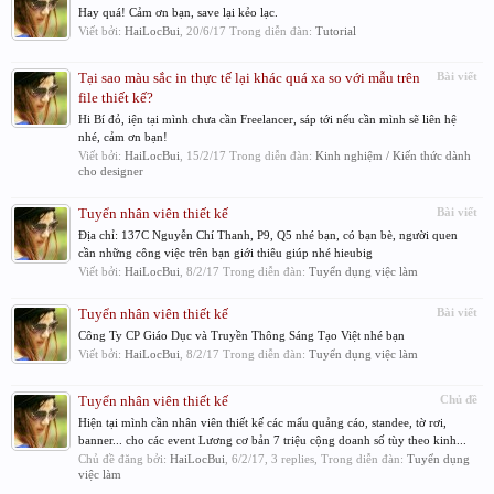
Hay quá! Cảm ơn bạn, save lại kẻo lạc.
Viết bởi:
HaiLocBui
,
20/6/17
Trong diễn đàn:
Tutorial
Tại sao màu sắc in thực tế lại khác quá xa so với mẫu trên
Bài viết
file thiết kế?
Hi Bí đỏ, iện tại mình chưa cần Freelancer, sáp tới nếu cần mình sẽ liên hệ
nhé, cảm ơn bạn!
Viết bởi:
HaiLocBui
,
15/2/17
Trong diễn đàn:
Kinh nghiệm / Kiến thức dành
cho designer
Tuyển nhân viên thiết kế
Bài viết
Địa chỉ: 137C Nguyễn Chí Thanh, P9, Q5 nhé bạn, có bạn bè, người quen
cần những công việc trên bạn giới thiêu giúp nhé hieubig
Viết bởi:
HaiLocBui
,
8/2/17
Trong diễn đàn:
Tuyển dụng việc làm
Tuyển nhân viên thiết kế
Bài viết
Công Ty CP Giáo Dục và Truyền Thông Sáng Tạo Việt nhé bạn
Viết bởi:
HaiLocBui
,
8/2/17
Trong diễn đàn:
Tuyển dụng việc làm
Tuyển nhân viên thiết kế
Chủ đề
Hiện tại mình cần nhân viên thiết kế các mẩu quảng cáo, standee, tờ rơi,
banner... cho các event Lương cơ bản 7 triệu cộng doanh số tùy theo kinh...
Chủ đề đăng bởi:
HaiLocBui
,
6/2/17
, 3 replies, Trong diễn đàn:
Tuyển dụng
việc làm