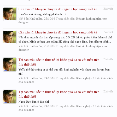
Cần xin lời khuyên chuyển đổi ngành học sang thiết kế
Bài viết
BlueStars tớ là trụy, không phải anh :D
Viết bởi:
HaiLocBui
,
25/10/16
Trong diễn đàn:
Hỏi xin kinh nghiệm cho
designer
Cần xin lời khuyên chuyển đổi ngành học sang thiết kế
Bài viết
Nếu theo ngành này bạn tập trung vào 3D, 2D thì lèo phèo kiếm thêm cà phê
cà pháo. Mình có bạn làm mãng 3D cũng khá ngon lành. Bạn đầu tư tiếnh...
Viết bởi:
HaiLocBui
,
25/10/16
Trong diễn đàn:
Hỏi xin kinh nghiệm cho
designer
Tại sao màu sắc in thực tế lại khác quá xa so với mẫu trên
Bài viết
file thiết kế?
YoYo thế thì chúng ta có thể trao đổi kinh nghiệm với nhau qua forum bạn
nhỉ
Viết bởi:
HaiLocBui
,
24/10/16
Trong diễn đàn:
Kinh nghiệm / Kiến thức dành
cho designer
Tại sao màu sắc in thực tế lại khác quá xa so với mẫu trên
Bài viết
file thiết kế?
Ngọc Duy Bạn ở đâu nhỉ
Viết bởi:
HaiLocBui
,
24/10/16
Trong diễn đàn:
Kinh nghiệm / Kiến thức dành
cho designer