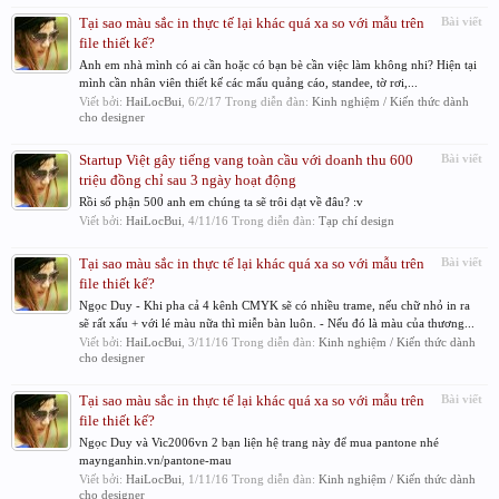
Tại sao màu sắc in thực tế lại khác quá xa so với mẫu trên
Bài viết
file thiết kế?
Anh em nhà mình có ai cần hoặc có bạn bè cần việc làm không nhi? Hiện tại
mình cần nhân viên thiết kế các mẩu quảng cáo, standee, tờ rơi,...
Viết bởi:
HaiLocBui
,
6/2/17
Trong diễn đàn:
Kinh nghiệm / Kiến thức dành
cho designer
Startup Việt gây tiếng vang toàn cầu với doanh thu 600
Bài viết
triệu đồng chỉ sau 3 ngày hoạt động
Rồi số phận 500 anh em chúng ta sẽ trôi dạt về đâu? :v
Viết bởi:
HaiLocBui
,
4/11/16
Trong diễn đàn:
Tạp chí design
Tại sao màu sắc in thực tế lại khác quá xa so với mẫu trên
Bài viết
file thiết kế?
Ngọc Duy - Khi pha cả 4 kênh CMYK sẽ có nhiều trame, nếu chữ nhỏ in ra
sẽ rất xấu + với lé màu nữa thì miễn bàn luôn. - Nếu đó là màu của thương...
Viết bởi:
HaiLocBui
,
3/11/16
Trong diễn đàn:
Kinh nghiệm / Kiến thức dành
cho designer
Tại sao màu sắc in thực tế lại khác quá xa so với mẫu trên
Bài viết
file thiết kế?
Ngọc Duy và Vic2006vn 2 bạn liện hệ trang này để mua pantone nhé
maynganhin.vn/pantone-mau
Viết bởi:
HaiLocBui
,
1/11/16
Trong diễn đàn:
Kinh nghiệm / Kiến thức dành
cho designer