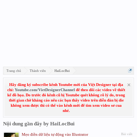
Trang chủ
Thành viên
HaiLocBui
Hãy đăng ký subscribe kênh Youtube mới của Việt Designer tại địa
chỉ:
Youtube.com/VietDesignerChannel
để theo dõi các video về thiết
kế đồ họa. Do trước đó kênh cũ bị Youtube quét không rõ lý do, trong
thời gian chờ kháng cáo nếu các bạn thấy video trên diễn đàn bị die
không xem được thì có thể vào kênh mới để tìm xem video sơ cua
nhé.
Nội dung gần đây by HaiLocBui
Mẹo điền dữ liệu tự động vào Illustrator
Bài viết