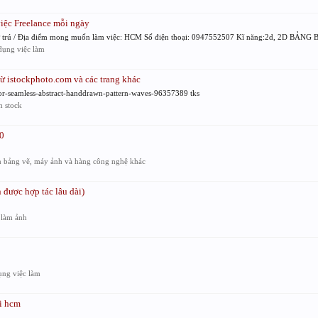
iệc Freelance mỗi ngày
 / Địa điểm mong muốn làm việc: HCM Số điện thoại: 0947552507 Kĩ năng:2d, 2D BẢNG
ụng việc làm
ừ istockphoto.com và các trang khác
tor-seamless-abstract-handdrawn-pattern-waves-96357389 tks
 stock
0
 bảng vẽ, máy ảnh và hàng công nghệ khác
được hợp tác lâu dài)
 làm ảnh
ng việc làm
ại hcm