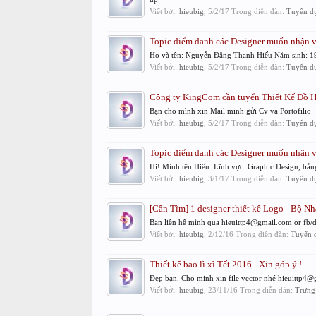
Viết bởi:
hieubig
,
5/2/17
Trong diễn đàn:
Tuyển dụ
Topic điểm danh các Designer muốn nhận v
Họ và tên: Nguyễn Đặng Thanh Hiếu Năm sinh: 19
Viết bởi:
hieubig
,
5/2/17
Trong diễn đàn:
Tuyển dụ
Công ty KingCom cần tuyển Thiết Kế Đồ 
Bạn cho mình xin Mail minh gửi Cv va Portofilio
Viết bởi:
hieubig
,
5/2/17
Trong diễn đàn:
Tuyển dụ
Topic điểm danh các Designer muốn nhận v
Hi! Mình tên Hiếu. Lĩnh vực: Graphic Design, bảng 
Viết bởi:
hieubig
,
3/1/17
Trong diễn đàn:
Tuyển dụ
[Cần Tìm] 1 designer thiết kế Logo - Bộ 
Bạn liên hệ mình qua hieuittp4@gmail.com or fb/d
Viết bởi:
hieubig
,
2/12/16
Trong diễn đàn:
Tuyển d
Thiết kế bao lì xì Tết 2016 - Xin góp ý !
Đẹp bạn. Cho minh xin file vector nhé hieuittp4
Viết bởi:
hieubig
,
23/11/16
Trong diễn đàn:
Trưng