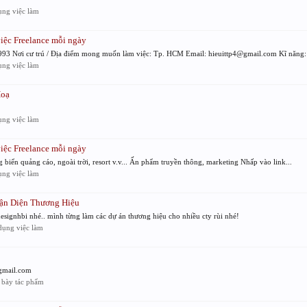
ng việc làm
iệc Freelance mỗi ngày
93 Nơi cư trú / Địa điểm mong muốn làm việc: Tp. HCM Email: hieuittp4@gmail.com Kĩ năng: 
ng việc làm
Hoạ
ng việc làm
iệc Freelance mỗi ngày
biển quảng cáo, ngoài trời, resort v.v... Ấn phẩm truyền thông, marketing Nhấp vào link...
ng việc làm
Nhận Diện Thương Hiệu
esignhbi nhé.. mình từng làm các dự án thương hiệu cho nhiều cty rùi nhé!
ụng việc làm
@gmail.com
 bày tác phẩm