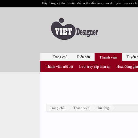
Hãy đăng ký thành viên để có thể dễ dàng trao đổi, giao lưu và chi
Trang chủ
Diễn đàn
Tuyển 
Thành viên
Thành viên nổi bật
Lượt truy cập hiện tại
Hoạt động gần
Trang chủ
Thành viên
hieubig