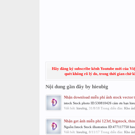
Hãy đăng ký subscribe kênh Youtube mới của Việt
quét không rõ lý do, trong thời gian chờ 
Nội dung gần đây by hieubig
Nhận download miễn phí ảnh stock vector t
istock Stock photo ID:530810426 cám ơn bạn hie
Viết bởi:
hieubig
,
31/8/18
Trong diễn đàn:
Kho ảnh
Nhận get ảnh miễn phí 123rf, bigstock, thin
Nguồn:Istock Stock illustration ID:477117750 hi
Viết bởi:
hieubig
,
8/11/17
Trong diễn đàn:
Kho ảnh