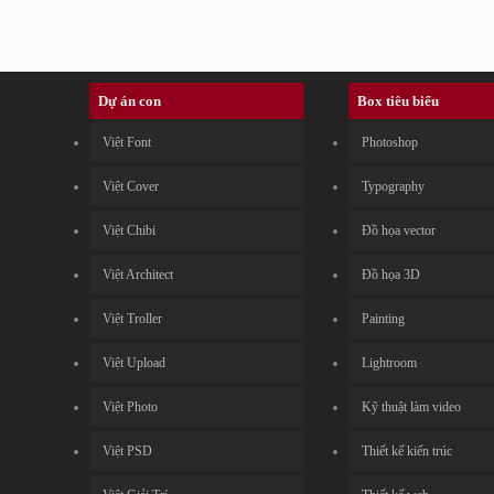
Dự án con
Box tiêu biểu
Việt Font
Photoshop
Việt Cover
Typography
Việt Chibi
Đồ họa vector
Việt Architect
Đồ họa 3D
Việt Troller
Painting
Việt Upload
Lightroom
Việt Photo
Kỹ thuật làm video
Việt PSD
Thiết kế kiến trúc