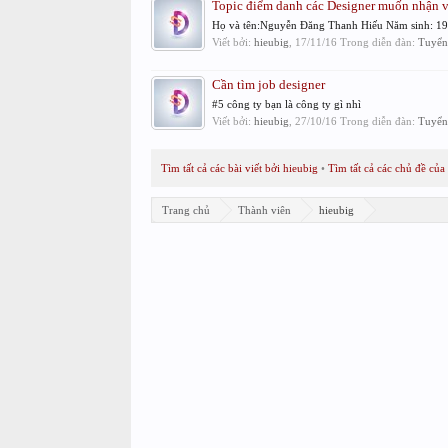
Topic điểm danh các Designer muốn nhận v
Họ và tên:Nguyễn Đăng Thanh Hiếu Năm sinh: 199
Viết bởi:
hieubig
,
17/11/16
Trong diễn đàn:
Tuyển
Cần tìm job designer
#5 công ty bạn là công ty gì nhì
Viết bởi:
hieubig
,
27/10/16
Trong diễn đàn:
Tuyển
Tìm tất cả các bài viết bởi hieubig
Tìm tất cả các chủ đề của
Trang chủ
Thành viên
hieubig