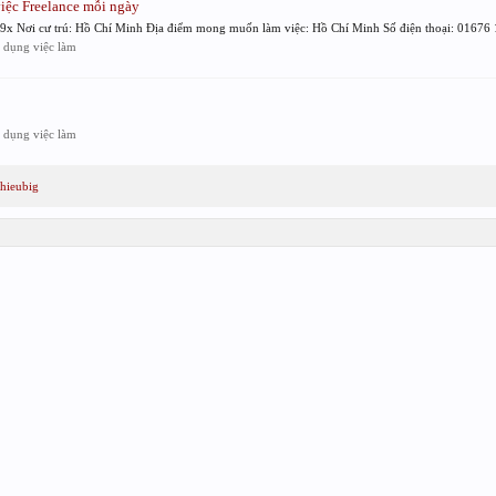
iệc Freelance mỗi ngày
x Nơi cư trú: Hồ Chí Minh Địa điểm mong muốn làm việc: Hồ Chí Minh Số điện thoại: 01676 1
 dụng việc làm
 dụng việc làm
 hieubig