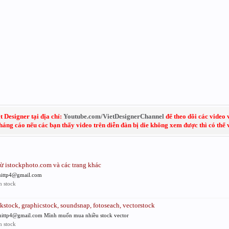
 Designer tại địa chỉ:
Youtube.com/VietDesignerChannel
để theo dõi các video 
kháng cáo nếu các bạn thấy video trên diễn đàn bị die không xem được thì có thể
ừ istockphoto.com và các trang khác
uittp4@gmail.com
 stock
kstock, graphicstock, soundsnap, fotoseach, vectorstock
euittp4@gmail.com Mình muốn mua nhiều stock vector
 stock