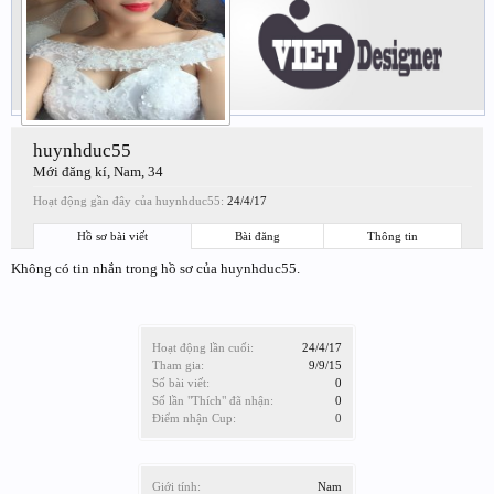
huynhduc55
Mới đăng kí
, Nam, 34
Hoạt động gần đây của huynhduc55:
24/4/17
Hồ sơ bài viết
Bài đăng
Thông tin
Không có tin nhắn trong hồ sơ của huynhduc55.
Hoạt động lần cuối:
24/4/17
Tham gia:
9/9/15
Số bài viết:
0
Số lần "Thích" đã nhận:
0
Điểm nhận Cup:
0
Giới tính:
Nam