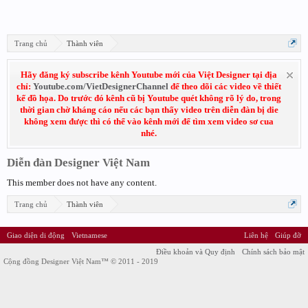
Trang chủ
Thành viên
Hãy đăng ký subscribe kênh Youtube mới của Việt Designer tại địa
chỉ:
Youtube.com/VietDesignerChannel
để theo dõi các video về thiết
kế đồ họa. Do trước đó kênh cũ bị Youtube quét không rõ lý do, trong
thời gian chờ kháng cáo nếu các bạn thấy video trên diễn đàn bị die
không xem được thì có thể vào kênh mới để tìm xem video sơ cua
nhé.
Diễn đàn Designer Việt Nam
This member does not have any content.
Trang chủ
Thành viên
Giao diện di động
Vietnamese
Liên hệ
Giúp đỡ
Điều khoản và Quy định
Chính sách bảo mật
Cộng đồng Designer Việt Nam™ © 2011 - 2019