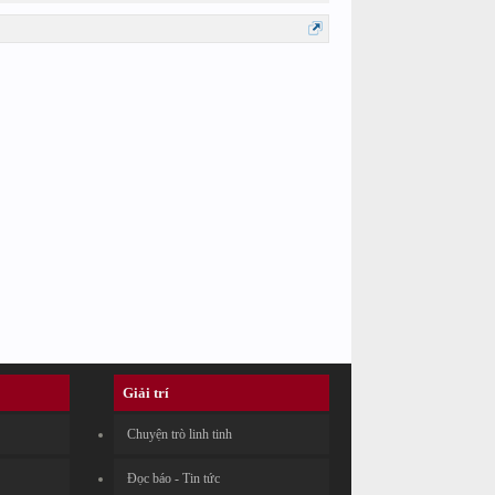
Giải trí
Chuyện trò linh tinh
Đọc báo - Tin tức