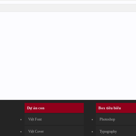
Dự án con
Box tiêu biểu
Việt Font
Photoshop
Việt Cover
Typography