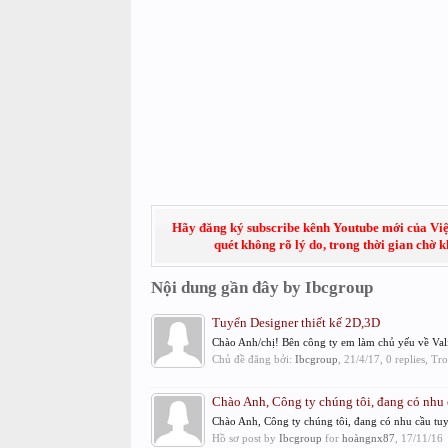
Hãy đăng ký subscribe kênh Youtube mới của Việt
quét không rõ lý do, trong thời gian chờ 
Nội dung gần đây by Ibcgroup
Tuyển Designer thiết kế 2D,3D
Chào Anh/chị! Bên công ty em làm chủ yếu về Vali,
Chủ đề đăng bởi:
Ibcgroup
,
21/4/17
, 0 replies, T
Chào Anh, Công ty chúng tôi, đang có nhu c
Chào Anh, Công ty chúng tôi, đang có nhu cầu tuyể
Hồ sơ post by
Ibcgroup
for
hoàngnx87
,
17/11/16