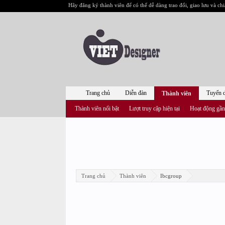
Hãy đăng ký thành viên để có thể dễ dàng trao đổi, giao lưu và chi
Trang chủ
Diễn đàn
Tuyển 
Thành viên
Thành viên nổi bật
Lượt truy cập hiện tại
Hoạt động gần
Trang chủ
Thành viên
Ibcgroup