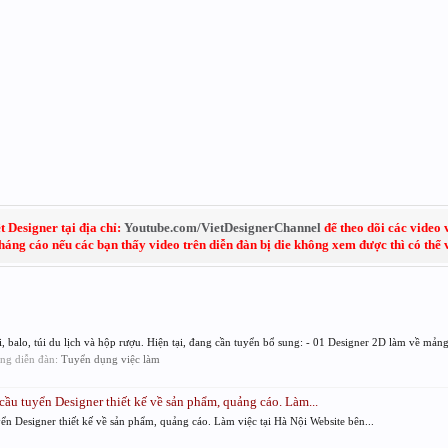
 Designer tại địa chỉ:
Youtube.com/VietDesignerChannel
để theo dõi các video 
kháng cáo nếu các bạn thấy video trên diễn đàn bị die không xem được thì có thể
 balo, túi du lịch và hộp rượu. Hiện tại, đang cần tuyển bổ sung: - 01 Designer 2D làm về mảng.
rong diễn đàn:
Tuyển dụng việc làm
ầu tuyển Designer thiết kế về sản phẩm, quảng cáo. Làm...
n Designer thiết kế về sản phẩm, quảng cáo. Làm việc tại Hà Nội Website bên...