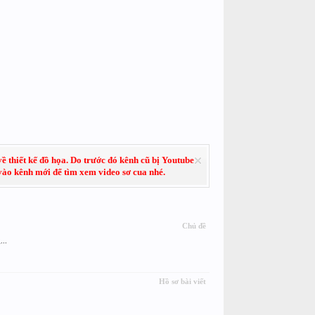
về thiết kế đồ họa. Do trước đó kênh cũ bị Youtube
 vào kênh mới để tìm xem video sơ cua nhé.
Chủ đề
..
Hồ sơ bài viết