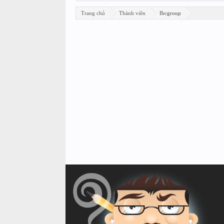
Trang chủ
Thành viên
Ibcgroup