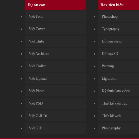
Dự án con
Box tiêu biểu
Việt Font
Photoshop
Việt Cover
Typography
Việt Chibi
Đồ họa vector
Việt Architect
Đồ họa 3D
Việt Troller
Painting
Việt Upload
Lightroom
Việt Photo
Kỹ thuật làm video
Việt PSD
Thiết kế kiến trúc
Việt Giải Trí
Thiết kế web
Việt GIF
Photography