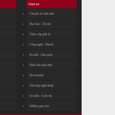
Giải trí
Chuyện trò linh tinh
Đọc báo - Tin tức
Video clip giải trí
Công nghệ - Hitech
Ra mắt - Làm quen
Hình nền máy tính
Hot models
Ảnh đẹp nghệ thuật
Sự kiện - Cuộc thi
Offline giao lưu