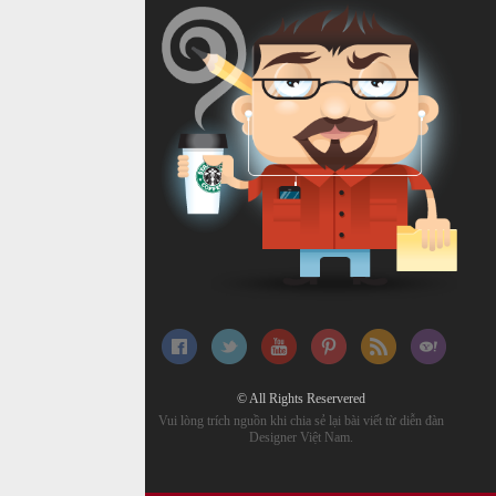
© All Rights Reservered
Vui lòng trích nguồn khi chia sẻ lại bài viết từ diễn đàn
Designer Việt Nam.