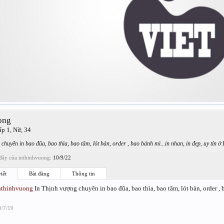
ong
ấp 1
, Nữ, 34
chuyên in bao đũa, bao thìa, bao tăm, lót bàn, order , bao bánh mì...in nhan, in đẹp, uy tín 
đây của inthinhvuong:
10/9/22
iết
Bài đăng
Thông tin
nthinhvuong
In Thịnh vượng chuyên in bao đũa, bao thìa, bao tăm, lót bàn, order , b
0/7/19