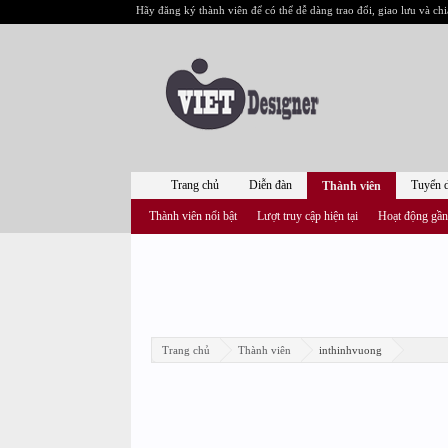
Hãy đăng ký thành viên để có thể dễ dàng trao đổi, giao lưu và chi
Trang chủ
Diễn đàn
Tuyển 
Thành viên
Thành viên nổi bật
Lượt truy cập hiện tại
Hoạt động gần
Trang chủ
Thành viên
inthinhvuong