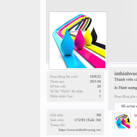
inthinhvu
Hoạt động lần cuối:
10/9/22
Thành viên c
Tham gia:
26/1/16
Số bài viết:
20
In Thịnh vượng 
Số lần "Thích" đã nhận:
1
Điểm nhận Cup:
1
Hoạt động gần 
Hồ sơ bài v
i
Giới tính:
Nữ
Sinh nhật:
17/2/92
(Tuổi: 34)
Trang chủ:
1
https://www.inthinhvuong.vn/