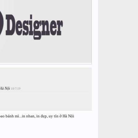
ở Hà Nội
10/7/19
ao bánh mì...in nhan, in đẹp, uy tín ở Hà Nội