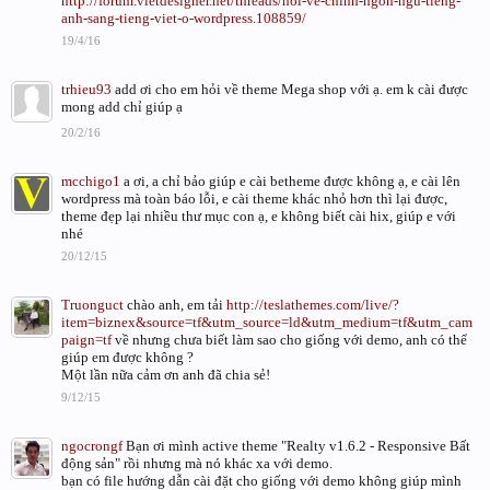
http://forum.vietdesigner.net/threads/hoi-ve-chinh-ngon-ngu-tieng-
anh-sang-tieng-viet-o-wordpress.108859/
19/4/16
trhieu93
add ơi cho em hỏi về theme Mega shop với ạ. em k cài được
mong add chỉ giúp ạ
20/2/16
mcchigo1
a ơi, a chỉ bảo giúp e cài betheme được không ạ, e cài lên
wordpress mà toàn báo lỗi, e cài theme khác nhỏ hơn thì lại được,
theme đẹp lại nhiều thư mục con ạ, e không biết cài hix, giúp e với
nhé
20/12/15
Truonguct
chào anh, em tải
http://teslathemes.com/live/?
item=biznex&source=tf&utm_source=ld&utm_medium=tf&utm_cam
paign=tf
về nhưng chưa biết làm sao cho giống với demo, anh có thể
giúp em được không ?
Một lần nữa cảm ơn anh đã chia sẻ!
9/12/15
ngocrongf
Bạn ơi mình active theme "Realty v1.6.2 - Responsive Bất
động sản" rồi nhưng mà nó khác xa với demo.
bạn có file hướng dẫn cài đặt cho giống với demo không giúp mình