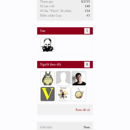
Tham gia:
6/2/15
Số bài viết:
140
Số lần "Thích" đã nhận:
154
Điểm nhận Cup:
43
Sau
1
Người theo dõi
8
Xem tất cả
Giới tính:
Nam