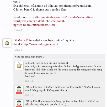
với :(
Địa chỉ email của mình để liên lạc: sonphamlxp@gmail.com
Cám ơn bạn. Các theme của bạn đẹp lắm
Read more:
http://forum.vietdesigner.net/threads/5-giao-dien-
wordpress-cao-cap-danh-cho-cac-doanh-
nghiep.81589/#ixzz3nbsaOH56
4/10/15
Lê Mạnh Tiến
website của bạn tuyệt vời quá :)
thanks
http://www.izdesigner.com/
19/5/15
Xem các bình luận trước...
Lê Mạnh Tiến
sẽ tiếp tục ủng hộ bạn :)
mình thấy các themes wp trên site của bạn rất đẹp ^^ mà setup đc như
demo hơi khó khăn :( nếu có file demo bạn up lên cùng nhé cho mng
dễ dàng trong việc cài đặt :)
thanks ^^
19/5/15
IZBlog
Các bản cũ thường thì tớ xóa các File đó đi :) Nhưng khoảng
hơn 2 tháng nay thì không xóa nữa. :)
19/5/15
IZBlog
File Documentation đang up lên cho bạn luôn. Giờ tớ đi có
việc khoảng tiếng nữa gởi cho bạn. :)