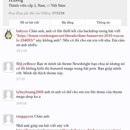
Thành viên cấp 2
, Nam,
từ
Việt Nam
Hoạt động gần đây của IZBlog:
17/12/24
Hồ sơ bài viết
Bài đăng
Thông tin
babyox
Chào anh, anh có file thiết kết của backdrop trong bài viết
"
https://forum.vietdesigner.net/threads/share-banner-tet-2016-vua-ra-
lo.104093/
" này không anh?. Nếu có thì cho em xin với nha. Em cảm
ơn anh nhiều.
10/1/18
MjLeeBruce
Bạn ơi mình tải theme Newsbright bạn chia sẻ nhưng nó
có lỗi không hiển thị featured image trong bài post. Bạn giúp mình
với. Mình rất thích theme này.
2/7/16
lyhuyhoang2606
anh ơi anh có thể cho em xin file demo của theme
mega shop ko ạ
29/6/16
tungquyen
Chào anh
Nhờ anh giúp em bài viết này với