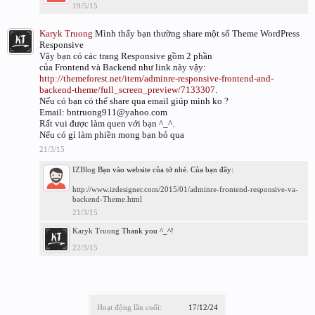
19/5/15
Karyk Truong
Mình thấy bạn thường share một số Theme WordPress
Responsive
Vậy bạn có các trang Responsive gồm 2 phần
của Frontend và Backend như link này vậy:
http://themeforest.net/item/adminre-responsive-frontend-and-
backend-theme/full_screen_preview/7133307
.
Nếu có bạn có thể share qua email giúp mình ko ?
Email: bntruong911@yahoo.com
Rất vui được làm quen với bạn ^_^.
Nếu có gì làm phiền mong bạn bỏ qua
21/3/15
IZBlog
Bạn vào website của tớ nhé. Của bạn đây:
http://www.izdesigner.com/2015/01/adminre-frontend-responsive-va-
backend-Theme.html
21/3/15
Karyk Truong
Thank you ^_^!
22/3/15
Hoạt động lần cuối:
17/12/24