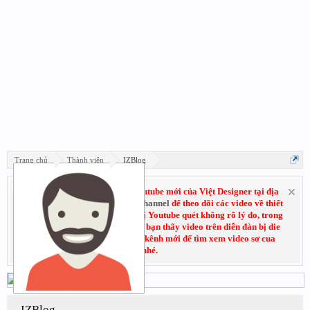
Trang chủ
Thành viên
IZBlog
Hãy đăng ký subscribe kênh Youtube mới của Việt Designer tại địa
chỉ:
Youtube.com/VietDesignerChannel
để theo dõi các video về thiết
kế đồ họa. Do trước đó kênh cũ bị Youtube quét không rõ lý do, trong
thời gian chờ kháng cáo nếu các bạn thấy video trên diễn đàn bị die
không xem được thì có thể vào kênh mới để tìm xem video sơ cua
nhé.
IZBlog