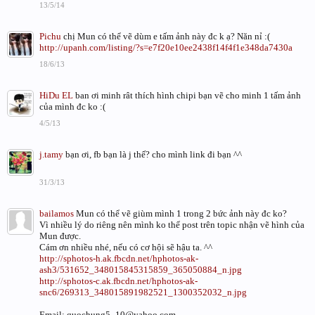
13/5/14
Pichu
chị Mun có thể vẽ dùm e tấm ảnh này đc k ạ? Năn nỉ :(
http://upanh.com/listing/?s=e7f20e10ee2438f14f4f1e348da7430a
18/6/13
HiDu EL
ban ơi minh rât thích hình chipi bạn vẽ cho minh 1 tấm ảnh
của mình đc ko :(
4/5/13
j.tamy
bạn ơi, fb bạn là j thế? cho mình link đi bạn ^^
31/3/13
bailamos
Mun có thể vẽ giùm mình 1 trong 2 bức ảnh này đc ko?
Vì nhiều lý do riêng nên mình ko thể post trên topic nhận vẽ hình của
Mun được.
Cám ơn nhiều nhé, nếu có cơ hội sẽ hậu ta. ^^
http://sphotos-h.ak.fbcdn.net/hphotos-ak-
ash3/531652_348015845315859_365050884_n.jpg
http://sphotos-c.ak.fbcdn.net/hphotos-ak-
snc6/269313_348015891982521_1300352032_n.jpg
Email: quochung5_10@yahoo.com