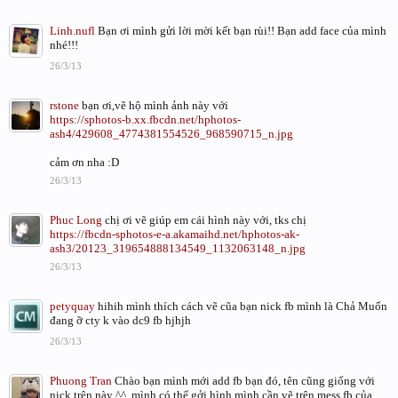
Linh.nufl
Bạn ơi mình gửi lời mời kết bạn rùi!! Bạn add face của mình
nhé!!!
26/3/13
rstone
bạn ơi,vẽ hộ mình ảnh này với
https://sphotos-b.xx.fbcdn.net/hphotos-
ash4/429608_4774381554526_968590715_n.jpg
cảm ơn nha :D
26/3/13
Phuc Long
chị ơi vẽ giúp em cái hình này với, tks chị
https://fbcdn-sphotos-e-a.akamaihd.net/hphotos-ak-
ash3/20123_319654888134549_1132063148_n.jpg
26/3/13
petyquay
hihih mình thích cách vẽ cũa bạn nick fb mình là Chả Muốn
đang ỡ cty k vào dc9 fb hjhjh
26/3/13
Phuong Tran
Chào bạn mình mới add fb bạn đó, tên cũng giống với
nick trên này ^^. mình có thể gởi hình mình cần vẽ trên mess fb của