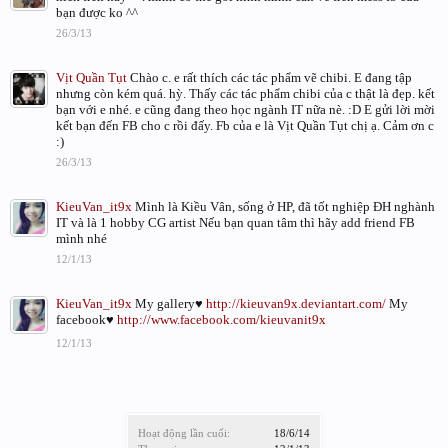
bạn được ko ^^
26/3/13
Vịt Quần Tụt
Chào c. e rất thích các tác phẩm vẽ chibi. E đang tập
nhưng còn kém quá. hỳ. Thấy các tác phẩm chibi của c thật là đẹp. kết
bạn với e nhé. e cũng đang theo học ngành IT nữa nè. :D E gửi lời mời
kết bạn đến FB cho c rồi đấy. Fb của e là Vịt Quần Tụt chị ạ. Cảm ơn c
:)
26/3/13
KieuVan_it9x
Mình là Kiều Vân, sống ở HP, đã tốt nghiệp ĐH nghành
IT và là 1 hobby CG artist Nếu bạn quan tâm thì hãy add friend FB
mình nhé
12/1/13
KieuVan_it9x
My gallery♥
http://kieuvan9x.deviantart.com/
My
facebook♥
http://www.facebook.com/kieuvanit9x
12/1/13
Hoạt động lần cuối:
18/6/14