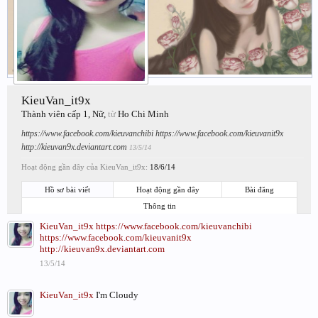
KieuVan_it9x
Thành viên cấp 1
, Nữ,
từ
Ho Chi Minh
https://www.facebook.com/kieuvanchibi
https://www.facebook.com/kieuvanit9x
http://kieuvan9x.deviantart.com
13/5/14
Hoạt động gần đây của KieuVan_it9x:
18/6/14
Hồ sơ bài viết
Hoạt động gần đây
Bài đăng
Thông tin
KieuVan_it9x
https://www.facebook.com/kieuvanchibi
https://www.facebook.com/kieuvanit9x
http://kieuvan9x.deviantart.com
13/5/14
KieuVan_it9x
I'm Cloudy