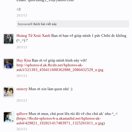
<3
28/3/13
beyourself
thích bài viết này
Hoàng Tử Xoài Xanh
Bạn ơi bạn vẽ giúp mình 1 pức Chibi đc không
(=_=) ?
28/3/13
Huy Kira
Bạn ơi vẻ giúp mình hình này với!
http://sphotos-d.ak.fbcdn.net/hphotos-ak-
ash3/521393_450411698362988_2080432529_n.jpg
28/3/13
raincry
Mun ơi xin làm quen nhé :)
28/3/13
qdlove
Mun ơi mun, chú post lên rùi đó vẽ cho chú ah` nha ^_<
(
https://fbcdn-sphotos-b-a.akamaihd.net/hphotos-ak-
ash4/429821_192821417483971_1325261011_n.jpg
)
26/3/13