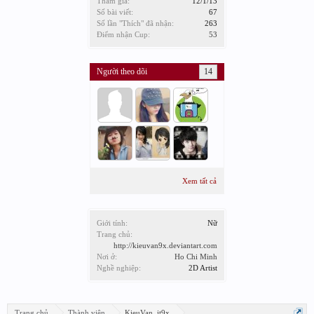
Tham gia:
12/1/13
Số bài viết:
67
Số lần "Thích" đã nhận:
263
Điểm nhận Cup:
53
Người theo dõi
14
Xem tất cả
Giới tính:
Nữ
Trang chủ:
http://kieuvan9x.deviantart.com
Nơi ở:
Ho Chi Minh
Nghề nghiệp:
2D Artist
Trang chủ
Thành viên
KieuVan_it9x