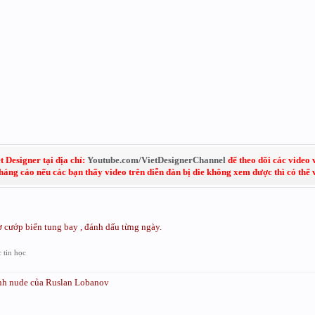
 Designer tại địa chỉ:
Youtube.com/VietDesignerChannel
để theo dõi các video 
kháng cáo nếu các bạn thấy video trên diễn đàn bị die không xem được thì có thể
cờ cướp biển tung bay , đánh dấu từng ngày.
 tin học
ảnh nude của Ruslan Lobanov