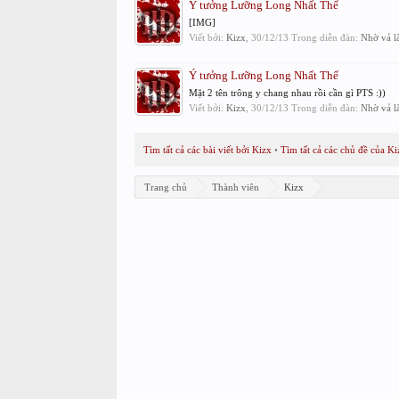
Ý tưởng Lưỡng Long Nhất Thể
[IMG]
Viết bởi:
Kizx
,
30/12/13
Trong diễn đàn:
Nhờ vả l
Ý tưởng Lưỡng Long Nhất Thể
Mặt 2 tên trông y chang nhau rồi cần gì PTS :))
Viết bởi:
Kizx
,
30/12/13
Trong diễn đàn:
Nhờ vả l
Tìm tất cả các bài viết bởi Kizx
Tìm tất cả các chủ đề của Ki
Trang chủ
Thành viên
Kizx