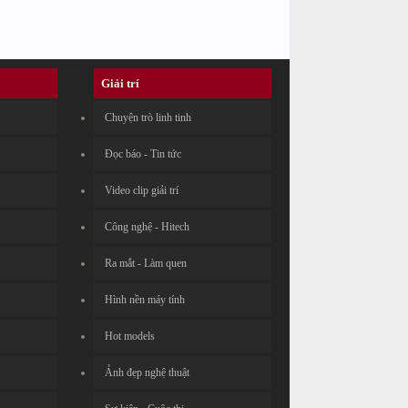
Giải trí
Chuyện trò linh tinh
Đọc báo - Tin tức
Video clip giải trí
Công nghệ - Hitech
Ra mắt - Làm quen
Hình nền máy tính
Hot models
Ảnh đẹp nghệ thuật