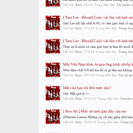
Viết bởi:
Kizx
,
1/2/14
Trong diễn đàn:
Tác phẩm ả
[ Tani Lee - Blend] Cuộc vật lộn với ánh sá
Tani Lee nổi bật nhất là #5, có cảm giác như có ng
Viết bởi:
Kizx
,
17/1/14
Trong diễn đàn:
Trưng bày
[ Tani Lee - Blend] Cuộc vật lộn với ánh sá
Thực sự là mình có cảm giác bạn tự làm tồi stock đi
Viết bởi:
Kizx
,
17/1/14
Trong diễn đàn:
Trưng bày
Một Việt Nam khác lạ qua ống kính nhiếp ả
Nhìn đậm chất VN thế kia thì có gì đâu mà không 
Viết bởi:
Kizx
,
10/1/14
Trong diễn đàn:
Các bộ ản
Mắt của bạn tốt đến mức nào?
19d. Mắt quá tệ ==
Viết bởi:
Kizx
,
31/12/13
Trong diễn đàn:
Chuyện tr
[ New Art ] Mấy art mới gần đây của em
@Warmie Lemon Những cái cắt dán ghép như bạn nói
Viết bởi:
Kizx
,
30/12/13
Trong diễn đàn:
Trưng bà