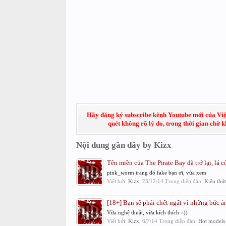
Hãy đăng ký subscribe kênh Youtube mới của Việt
quét không rõ lý do, trong thời gian chờ 
Nội dung gần đây by Kizx
Tên miền của The Pirate Bay đã trở lại, lá 
pink_worm trang đó fake bạn ơi, vừa xem
Viết bởi:
Kizx
,
23/12/14
Trong diễn đàn:
Kiến thức
[18+] Bạn sẽ phải chết ngất vì những bức 
Vừa nghệ thuật, vừa kích thích =))
Viết bởi:
Kizx
,
6/7/14
Trong diễn đàn:
Hot models