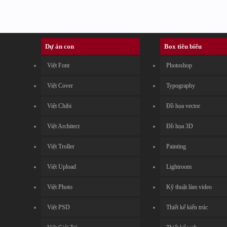
Dự án con
Box tiêu biểu
Việt Font
Photoshop
Việt Cover
Typography
Việt Chibi
Đồ họa vector
Việt Architect
Đồ họa 3D
Việt Troller
Painting
Việt Upload
Lightroom
Việt Photo
Kỹ thuật làm video
Việt PSD
Thiết kế kiến trúc