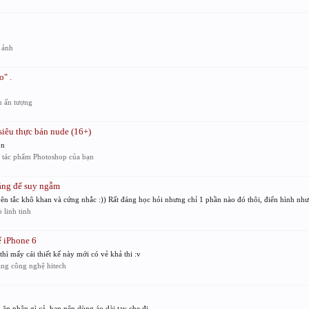
 ảnh
" .
h ấn tượng
êu thực bán nude (16+)
ôn
 tác phẩm Photoshop của bạn
đáng để suy ngẫm
 tắc khô khan và cứng nhắc :)) Rất đáng học hỏi nhưng chỉ 1 phần nào đó thôi, điển hình như
 linh tinh
ế iPhone 6
hì mấy cái thiết kế này mới có vẻ khả thi :v
àng công nghệ hitech
ăn nhập gì cả, bạn nên dùng áo dài tay che đi.