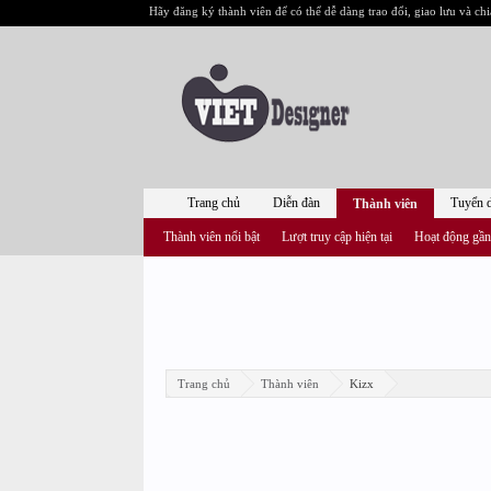
Hãy đăng ký thành viên để có thể dễ dàng trao đổi, giao lưu và chi
Trang chủ
Diễn đàn
Tuyển 
Thành viên
Thành viên nổi bật
Lượt truy cập hiện tại
Hoạt động gần
Trang chủ
Thành viên
Kizx