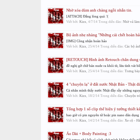
Nhờ xóa dùm anh chàng ngồi nhắn tin.
[ATTACH] Đắng lòng quá :'(
Viết bởi:
Kizx
,
4/7/14
Trong diễn đàn:
Nhờ vả làm
Bộ ảnh nhẹ nhàng "Những cái chết hoàn hảo
[IMG] Công nhận hoàn hảo
Viết bởi:
Kizx
,
25/4/14
Trong diễn đàn:
Các bộ ản
[RETOUCH] Hình ảnh Retouch chân dung si
đề nghị gỡ chữ bán nude ra khỏi tít, lừa tình vát b
Viết bởi:
Kizx
,
25/4/14
Trong diễn đàn:
Trưng bày
4 "chuyện lạ" ở đất nước Nhật Bản - Thật 
Cá nhân mình thấy nước Nhật đầy rẫy những nguyên
Viết bởi:
Kizx
,
18/2/14
Trong diễn đàn:
Chuyện trò
Tổng hợp 1 số clip thể hiện ý tưởng thiết k
bao giờ có pin nguyên tử hoặc pin nano dân dụng t
Viết bởi:
Kizx
,
14/2/14
Trong diễn đàn:
Xe cộ - H
Áo Dài + Body Painting :3
Cái tattoo phá hết cả cảnh chứ mình không thấy nó 