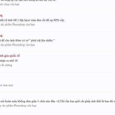
nh chụp của bạn
ng
ười cố tình fill 1 lớp layer màu đen rồi để op 60% vậy.
 tác phẩm Photoshop của bạn
ng
 để cho ảnh After có vẻ " phải vật lộn nhiều "
 tác phẩm Photoshop của bạn
nh gia quốc tế
nhận ra nhể :D
h ấn tượng
ò linh tinh
 hoàn toàn không đơn giản 1 chút nào đâu =)) Chỉ cần bạn giỏi cắt ghép ảnh thôi là bạn đủ v
y tác phẩm Photoshop của bạn