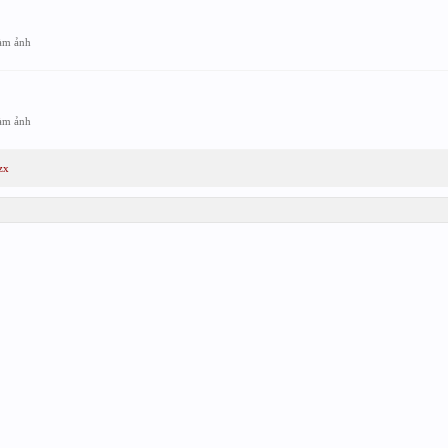
àm ảnh
àm ảnh
zx