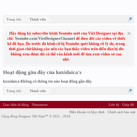
Trang chủ
Thành viên
Hãy đăng ký subscribe kênh Youtube mới của Việt Designer tại địa
chỉ:
Youtube.com/VietDesignerChannel
để theo dõi các video về thiết
kế đồ họa. Do trước đó kênh cũ bị Youtube quét không rõ lý do, trong
thời gian chờ kháng cáo nếu các bạn thấy video trên diễn đàn bị die
không xem được thì có thể vào kênh mới để tìm xem video sơ cua
nhé.
Hoạt động gần đây của kuxidaica's
kuxidaica Không có thông tin nào hoạt động gần đây.
Trang chủ
Thành viên
Giao diện di động
Vietnamese
Liên hệ
Giúp đỡ
Điều khoản và Quy định
Chính sách bảo mật
Cộng đồng Designer Việt Nam™ © 2011 - 2019