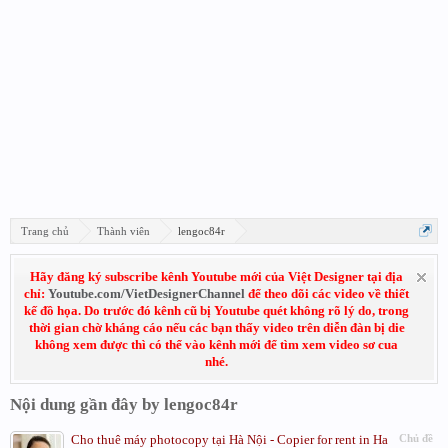
Trang chủ
Thành viên
lengoc84r
Hãy đăng ký subscribe kênh Youtube mới của Việt Designer tại địa
chỉ:
Youtube.com/VietDesignerChannel
để theo dõi các video về thiết
kế đồ họa. Do trước đó kênh cũ bị Youtube quét không rõ lý do, trong
thời gian chờ kháng cáo nếu các bạn thấy video trên diễn đàn bị die
không xem được thì có thể vào kênh mới để tìm xem video sơ cua
nhé.
Nội dung gần đây by lengoc84r
Cho thuê máy photocopy tại Hà Nội - Copier for rent in Ha
Chủ đề