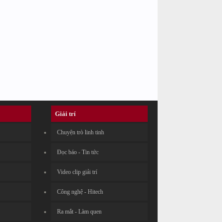
Giải trí
Chuyện trò linh tinh
Đọc báo - Tin tức
Video clip giải trí
Công nghệ - Hitech
Ra mắt - Làm quen