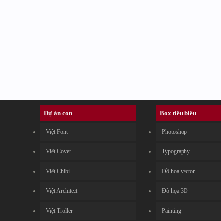
Dự án con
Box tiêu biểu
Việt Font
Photoshop
Việt Cover
Typography
Việt Chibi
Đồ họa vector
Việt Architect
Đồ họa 3D
Việt Troller
Painting