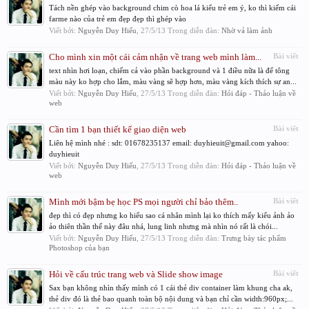
Tách nền ghép vào background chim cò hoa lá kiểu trẻ em ý, ko thì kiếm cái
farme nào của trẻ em đẹp đẹp thì ghép vào
Viết bởi:
Nguyễn Duy Hiếu
,
27/5/13
Trong diễn đàn:
Nhờ vả làm ảnh
Cho mình xin một cái cảm nhận về trang web mình làm...
Bài viết
text nhìn hơi loạn, chiếm cả vào phần background và 1 điều nữa là để tông
màu này ko hợp cho lắm, màu vàng sẽ hợp hơn, màu vàng kích thích sự an...
Viết bởi:
Nguyễn Duy Hiếu
,
27/5/13
Trong diễn đàn:
Hỏi đáp - Thảo luận về
web
Cần tìm 1 bạn thiết kế giao diện web
Bài viết
Liên hệ mình nhé : sdt: 01678235137 email: duyhieuit@gmail.com yahoo:
duyhieuit
Viết bởi:
Nguyễn Duy Hiếu
,
27/5/13
Trong diễn đàn:
Hỏi đáp - Thảo luận về
web
Mình mới bậm bẹ học PS mọi người chỉ bảo thêm..
Bài viết
đẹp thì có đẹp nhưng ko hiểu sao cá nhân mình lại ko thích mấy kiểu ảnh ảo
ảo thiên thần thế này đâu nhá, lung linh nhưng mà nhìn nó rất là chói...
Viết bởi:
Nguyễn Duy Hiếu
,
27/5/13
Trong diễn đàn:
Trưng bày tác phẩm
Photoshop của bạn
Hỏi về cấu trúc trang web và Slide show image
Bài viết
Sax bạn không nhìn thấy mình có 1 cái thẻ div container làm khung cha ak,
thẻ div đó là thẻ bao quanh toàn bộ nội dung và bạn chỉ cần width:960px;...