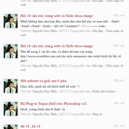
Viết bởi:
Nguyễn Duy Hiếu
,
27/5/13
Trong diễn đàn:
Hỏi đáp - Thảo luận về
web
Hỏi về cấu trúc trang web và Slide show image
Bài viết
Mình không làm như bạn đâu, mình làm như thế này cơ xem nhé . <html>
<head></head> <body> <div id="container"> <!------------ toàn...
Viết bởi:
Nguyễn Duy Hiếu
,
26/5/13
Trong diễn đàn:
Hỏi đáp - Thảo luận về
web
Hỏi về cấu trúc trang web và Slide show image
Bài viết
Nên để trong 1 cái div cha, và slider thì bạn vào trang
http://www.wowslider.com mà tìm style animation nào mình thích thì lấy về
nhé !
Viết bởi:
Nguyễn Duy Hiếu
,
25/5/13
Trong diễn đàn:
Hỏi đáp - Thảo luận về
web
Mở website và giấc mơ tỉ phú
Bài viết
Chịu chết, mình thì chỉ thích thiết kế web :">
Viết bởi:
Nguyễn Duy Hiếu
,
24/5/13
Trong diễn đàn:
Kiếm tiền Online
Bộ Plug-in Topaz (full) cho Photoshop cs5
Bài viết
black_wings hình như là được :))
Viết bởi:
Nguyễn Duy Hiếu
,
24/5/13
Trong diễn đàn:
Plug-in
Hè về , hè về ..
Bài viết