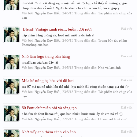
như shit :"> dc cái dáng ngon mặt xấu vê lờ,chụp chả thấy ấn tượng gì góc
chụp nhìn đau cả mắt ! Người ta khen chê cho là còn tốt, ko ai góp ý...
Viết bởi:
Nguyễn Duy Hiếu
,
24/5/13
Trong diễn đàn:
Tác phẩm ảnh chụp của
bạn
[Blend] Vintage xanh rêu,... buồn rười rượi
Bài viết
hấp diêm băng thông ak, load mãi mới ra dc ảnh ?!
Viết bởi:
Nguyễn Duy Hiếu
,
24/5/13
Trong diễn đàn:
Trưng bày tác phẩm
Photoshop của bạn
Nhờ làm logo trang bán hàng
Bài viết
mua&ban của bạn đây :))
Viết bởi:
Nguyễn Duy Hiếu
,
24/5/13
Trong diễn đàn:
Nhờ vả làm ảnh
Mùa hè nóng,hạ hỏa với đồ bơi .
Bài viết
sax 97 mà tụi nó nhìn lớn thế nhỉ , hjx mình 91 cũng thuộc hạng già rùi :">
Viết bởi:
Nguyễn Duy Hiếu
,
23/5/13
Trong diễn đàn:
Tác phẩm ảnh chụp của
bạn
60 Font chữ miễn phí và sáng tạo
Bài viết
a há tìm dc font Razoz rồi, qua bao nhiêu bước mới lấy dc em nó về :))
Viết bởi:
Nguyễn Duy Hiếu
,
22/5/13
Trong diễn đàn:
Download Font chữ
Nhờ mấy anh thêm cánh vào ảnh
Bài viết