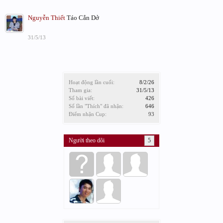
Nguyễn Thiết
Táo Cắn Dở
31/5/13
Hoạt động lần cuối:
8/2/26
Tham gia:
31/5/13
Số bài viết:
426
Số lần "Thích" đã nhận:
646
Điểm nhận Cup:
93
Người theo dõi
5