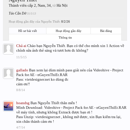
Thành viên cấp 2
, Nam, 34,
từ
Hà Nội
Táo Cắn Dở
31/5/13
Hoạt động gần đây của Nguyễn Thiết:
8/2/26
Hồ sơ bài viết
Hoạt động gần đây
Bài đăng
Thông tin
Chả ai
Chào bạn Nguyễn Thiết. Bạn có thể cho mình xin 1 Action về
chỉnh sửa ảnh thẻ sáng và tươi hơn đc không?
11/5/15
gallado
Bạn xem lại dùm mình pass giải nén của Videohive - Project
Pack for AE - nGuyenThiEt.RAR
Pass: vietdesigner.net ko dùng đc
cám ơn!!
8/8/14
hoandsg
Bạn Nguyễn Thiết thân mến !
Mình Download: Videohive - Project Pack for AE - nGuyenThiEt.RAR
về máy tính, nhưng không Extrack được bạn ơi !
Pass Unzip: vietdesigner.net , không mở được, xin Bạn kiểm tra lại,
xin chân thành cảm ơn !
4/7/14