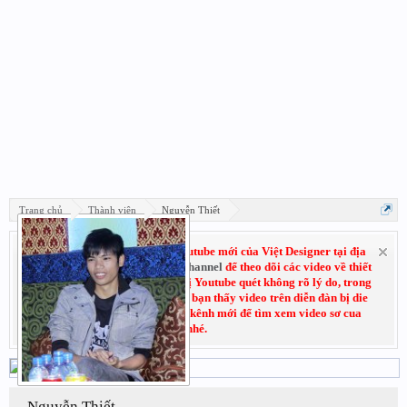
Trang chủ
Thành viên
Nguyễn Thiết
Hãy đăng ký subscribe kênh Youtube mới của Việt Designer tại địa
chỉ:
Youtube.com/VietDesignerChannel
để theo dõi các video về thiết
kế đồ họa. Do trước đó kênh cũ bị Youtube quét không rõ lý do, trong
thời gian chờ kháng cáo nếu các bạn thấy video trên diễn đàn bị die
không xem được thì có thể vào kênh mới để tìm xem video sơ cua
nhé.
Nguyễn Thiết