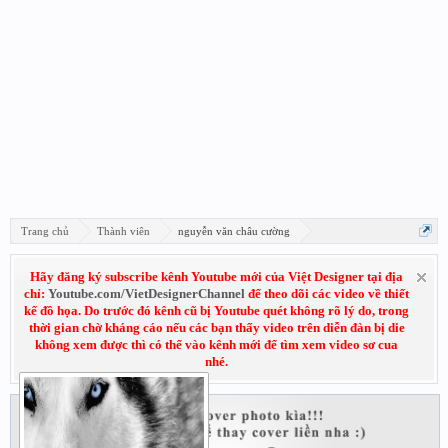
Trang chủ
Thành viên
nguyễn văn châu cường
Hãy đăng ký subscribe kênh Youtube mới của Việt Designer tại địa
chỉ:
Youtube.com/VietDesignerChannel
để theo dõi các video về thiết
kế đồ họa. Do trước đó kênh cũ bị Youtube quét không rõ lý do, trong
thời gian chờ kháng cáo nếu các bạn thấy video trên diễn đàn bị die
không xem được thì có thể vào kênh mới để tìm xem video sơ cua
nhé.