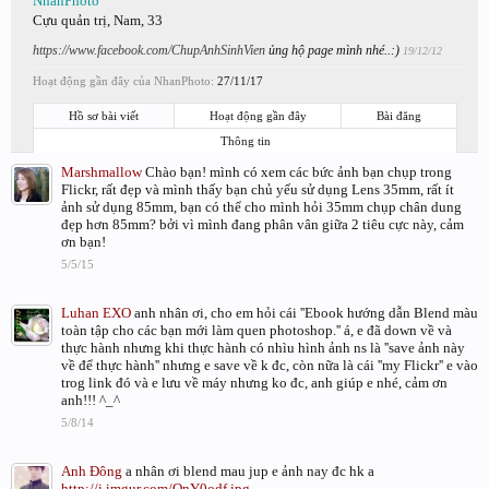
NhanPhoto
Cựu quản trị
, Nam, 33
https://www.facebook.com/ChupAnhSinhVien
ủng hộ page mình nhé..:)
19/12/12
Hoạt động gần đây của NhanPhoto:
27/11/17
Hồ sơ bài viết
Hoạt động gần đây
Bài đăng
Thông tin
Marshmallow
Chào bạn! mình có xem các bức ảnh bạn chụp trong
Flickr, rất đẹp và mình thấy bạn chủ yếu sử dụng Lens 35mm, rất ít
ảnh sử dụng 85mm, bạn có thể cho mình hỏi 35mm chụp chân dung
đẹp hơn 85mm? bởi vì mình đang phân vân giữa 2 tiêu cực này, cảm
ơn bạn!
5/5/15
Luhan EXO
anh nhân ơi, cho em hỏi cái ''Ebook hướng dẫn Blend màu
toàn tập cho các bạn mới làm quen photoshop.'' á, e đã down về và
thực hành nhưng khi thực hành có nhìu hình ảnh ns là ''save ảnh này
về để thực hành'' nhưng e save về k đc, còn nữa là cái ''my Flickr'' e vào
trog link đó và e lưu về máy nhưng ko đc, anh giúp e nhé, cảm ơn
anh!!! ^_^
5/8/14
Anh Đông
a nhân ơi blend mau jup e ảnh nay đc hk a
http://i.imgur.com/OnY0odf.jpg