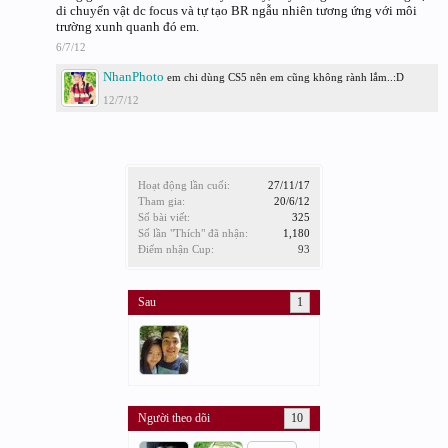
di chuyển vật dc focus và tự tạo BR ngẫu nhiên tương ứng với môi
trường xunh quanh đó em.
6/7/12
NhanPhoto
em chi dùng CS5 nên em cũng không rành lắm..:D
12/7/12
Hoạt động lần cuối:
27/11/17
Tham gia:
20/6/12
Số bài viết:
325
Số lần "Thích" đã nhận:
1,180
Điểm nhận Cup:
93
Sau
1
Người theo dõi
10