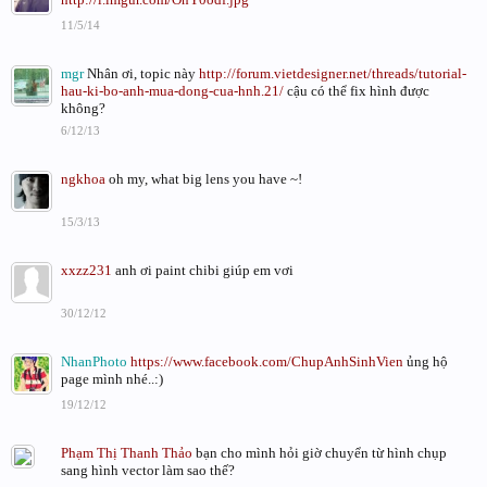
11/5/14
mgr
Nhân ơi, topic này
http://forum.vietdesigner.net/threads/tutorial-
hau-ki-bo-anh-mua-dong-cua-hnh.21/
cậu có thể fix hình được
không?
6/12/13
ngkhoa
oh my, what big lens you have ~!
15/3/13
xxzz231
anh ơi paint chibi giúp em vơi
30/12/12
NhanPhoto
https://www.facebook.com/ChupAnhSinhVien
ủng hộ
page mình nhé..:)
19/12/12
Phạm Thị Thanh Thảo
bạn cho mình hỏi giờ chuyển từ hình chụp
sang hình vector làm sao thế?