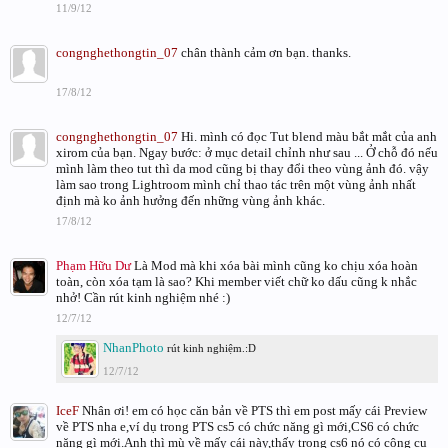
11/9/12
congnghethongtin_07
chân thành cảm ơn bạn. thanks.
17/8/12
congnghethongtin_07
Hi. mình có đọc Tut blend màu bắt mắt của anh
xirom của bạn. Ngay bước: ở mục detail chỉnh như sau ... Ở chỗ đó nếu
mình làm theo tut thì da mod cũng bị thay đổi theo vùng ảnh đó. vậy
làm sao trong Lightroom mình chỉ thao tác trên một vùng ảnh nhất
định mà ko ảnh hưởng đến những vùng ảnh khác.
17/8/12
Phạm Hữu Dư
Là Mod mà khi xóa bài mình cũng ko chịu xóa hoàn
toàn, còn xóa tạm là sao? Khi member viết chữ ko dấu cũng k nhắc
nhở! Cần rút kinh nghiệm nhé :)
12/7/12
NhanPhoto
rút kinh nghiệm.:D
12/7/12
IceF
Nhân ơi! em có học căn bản về PTS thì em post mấy cái Preview
về PTS nha e,ví dụ trong PTS cs5 có chức năng gì mới,CS6 có chức
năng gì mới.Anh thì mù về mấy cái này,thấy trong cs6 nó có công cụ