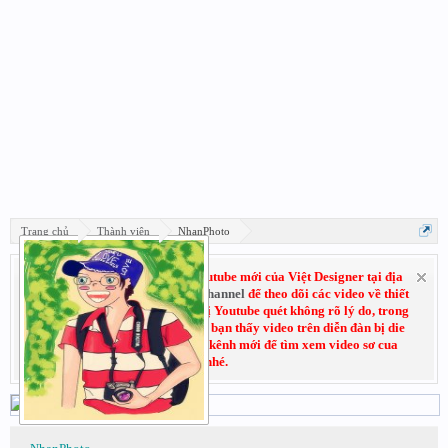
Trang chủ
Thành viên
NhanPhoto
Hãy đăng ký subscribe kênh Youtube mới của Việt Designer tại địa
chỉ:
Youtube.com/VietDesignerChannel
để theo dõi các video về thiết
kế đồ họa. Do trước đó kênh cũ bị Youtube quét không rõ lý do, trong
thời gian chờ kháng cáo nếu các bạn thấy video trên diễn đàn bị die
không xem được thì có thể vào kênh mới để tìm xem video sơ cua
nhé.