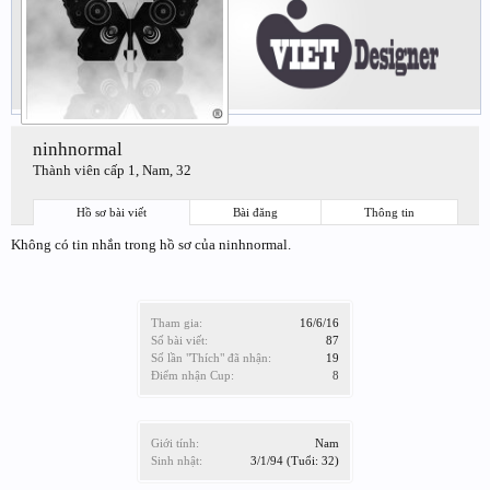
ninhnormal
Thành viên cấp 1
, Nam, 32
Hồ sơ bài viết
Bài đăng
Thông tin
Không có tin nhắn trong hồ sơ của ninhnormal.
Tham gia:
16/6/16
Số bài viết:
87
Số lần "Thích" đã nhận:
19
Điểm nhận Cup:
8
Giới tính:
Nam
Sinh nhật:
3/1/94
(Tuổi: 32)