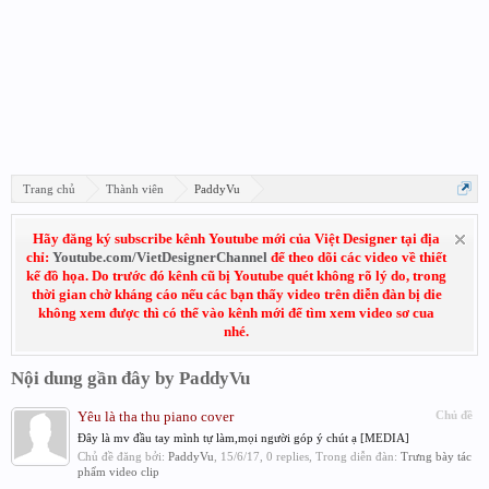
Trang chủ
Thành viên
PaddyVu
Hãy đăng ký subscribe kênh Youtube mới của Việt Designer tại địa
chỉ:
Youtube.com/VietDesignerChannel
để theo dõi các video về thiết
kế đồ họa. Do trước đó kênh cũ bị Youtube quét không rõ lý do, trong
thời gian chờ kháng cáo nếu các bạn thấy video trên diễn đàn bị die
không xem được thì có thể vào kênh mới để tìm xem video sơ cua
nhé.
Nội dung gần đây by PaddyVu
Yêu là tha thu piano cover
Chủ đề
Đây là mv đầu tay mình tự làm,mọi người góp ý chút ạ [MEDIA]
Chủ đề đăng bởi:
PaddyVu
,
15/6/17
, 0 replies, Trong diễn đàn:
Trưng bày tác
phẩm video clip