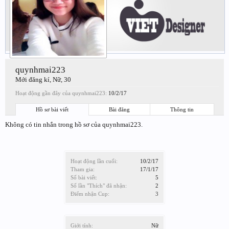
quynhmai223
Mới đăng kí
, Nữ, 30
Hoạt động gần đây của quynhmai223:
10/2/17
Hồ sơ bài viết
Bài đăng
Thông tin
Không có tin nhắn trong hồ sơ của quynhmai223.
Hoạt động lần cuối:
10/2/17
Tham gia:
17/1/17
Số bài viết:
5
Số lần "Thích" đã nhận:
2
Điểm nhận Cup:
3
Giới tính:
Nữ