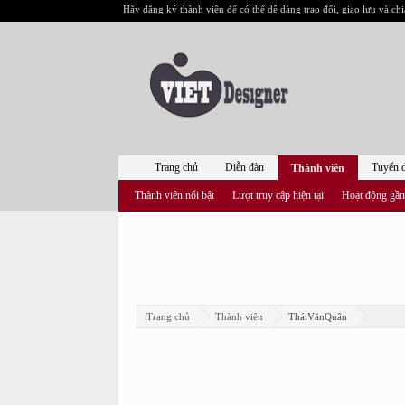
Hãy đăng ký thành viên để có thể dễ dàng trao đổi, giao lưu và chi
Trang chủ
Diễn đàn
Tuyển 
Thành viên
Thành viên nổi bật
Lượt truy cập hiện tại
Hoạt động gần
Trang chủ
Thành viên
TháiVănQuân