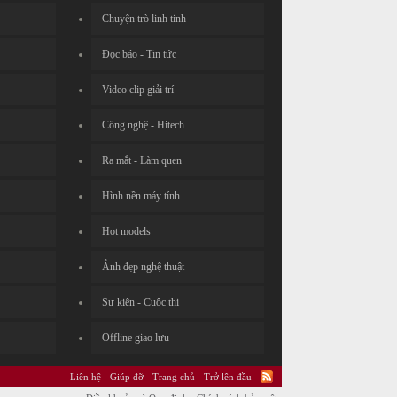
Chuyện trò linh tinh
Đọc báo - Tin tức
Video clip giải trí
Công nghệ - Hitech
Ra mắt - Làm quen
Hình nền máy tính
Hot models
Ảnh đẹp nghệ thuật
Sự kiện - Cuộc thi
Offline giao lưu
Liên hệ
Giúp đỡ
Trang chủ
Trở lên đầu