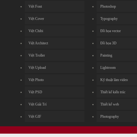
Việt Font
Photoshop
Việt Cover
Typography
Việt Chibi
Đồ họa vector
Việt Architect
Đồ họa 3D
Việt Troller
Painting
Việt Upload
Lightroom
Việt Photo
Kỹ thuật làm video
Việt PSD
Thiết kế kiến trúc
Việt Giải Trí
Thiết kế web
Việt GIF
Photography