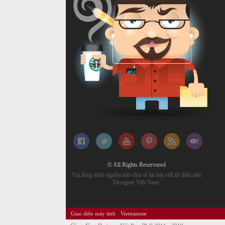
© All Rights Reservered
Vui lòng trích nguồn khi chia sẻ lại bài viết từ diễn đàn
Designer Việt Nam.
Giao diện máy tính
Vietnamese