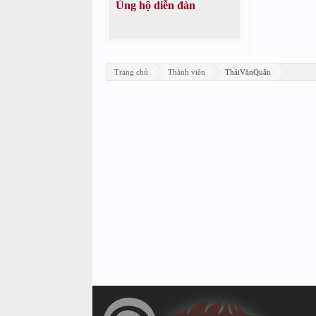
Ủng hộ diễn đàn
Trang chủ
Thành viên
TháiVănQuân