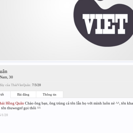
uân
 Nam, 30
đây của TháiVănQuân:
7/3/20
iết
Bài đăng
Thông tin
hái Hồng Quân
Chào ông bạn, ông trùng cả tên lẫn họ với mình luôn nè ^^, tên kh
à tên thuwognf gọi thôi ^^
5/1/20