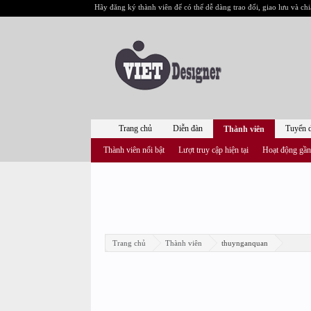
Hãy đăng ký thành viên để có thể dễ dàng trao đổi, giao lưu và chi
Trang chủ
Diễn đàn
Tuyển 
Thành viên
Thành viên nổi bật
Lượt truy cập hiện tại
Hoạt động gần
Trang chủ
Thành viên
thuynganquan