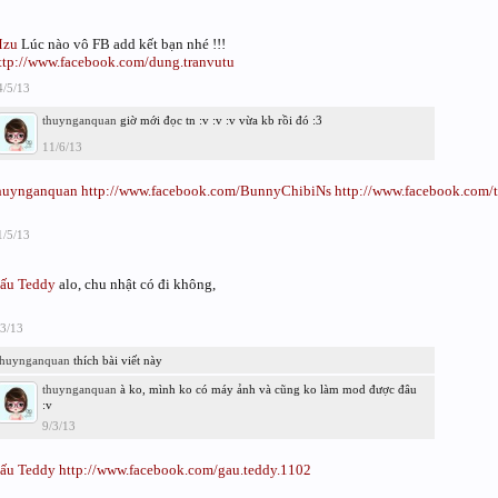
zu
Lúc nào vô FB add kết bạn nhé !!!
ttp://www.facebook.com/dung.tranvutu
4/5/13
thuynganquan
giờ mới đọc tn :v :v :v vừa kb rồi đó :3
11/6/13
huynganquan
http://www.facebook.com/BunnyChibiNs
http://www.facebook.com
1/5/13
ấu Teddy
alo, chu nhật có đi không,
/3/13
thuynganquan
thích bài viết này
thuynganquan
à ko, mình ko có máy ảnh và cũng ko làm mod được đâu
:v
9/3/13
ấu Teddy
http://www.facebook.com/gau.teddy.1102