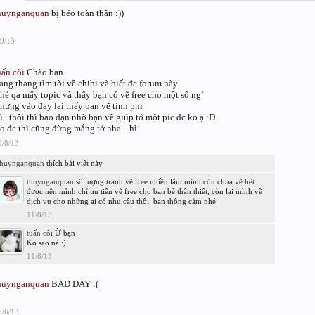
huynganquan
bị béo toàn thân :))
/9/13
uấn còi
Chào bạn
ang thang tìm tòi về chibi và biết đc forum này
hé qa mấy topic và thấy bạn có vẽ free cho một số ng`
hưng vào đây lại thấy bạn vẽ tính phí
ì.. thôi thì bạo dạn nhờ bạn vẽ giúp tớ một pic đc ko ạ :D
o đc thì cũng đừng mắng tớ nha .. hì
1/8/13
thuynganquan
thích bài viết này
thuynganquan
số lượng tranh vẽ free nhiều lắm mình còn chưa vẽ hết
được nên mình chỉ ưu tiên vẽ free cho bạn bè thân thiết, còn lại mình vẽ
dịch vụ cho những ai có nhu cầu thôi. bạn thông cảm nhé.
11/8/13
tuấn còi
Ừ bạn
Ko sao nà :)
11/8/13
huynganquan
BAD DAY :(
6/6/13