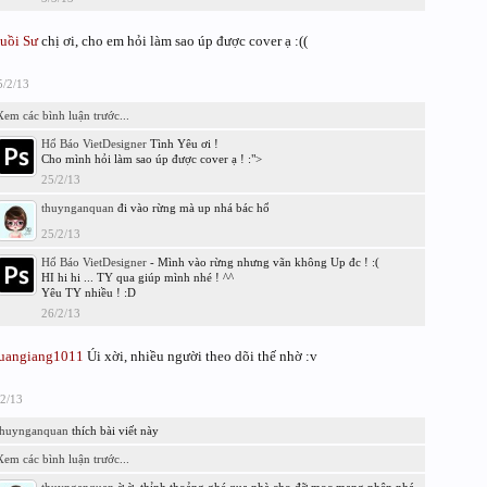
uồi Sư
chị ơi, cho em hỏi làm sao úp được cover ạ :((
5/2/13
Xem các bình luận trước...
Hổ Báo VietDesigner
Tình Yêu ơi !
Cho mình hỏi làm sao úp được cover ạ ! :">
25/2/13
thuynganquan
đi vào rừng mà up nhá bác hổ
25/2/13
Hổ Báo VietDesigner
- Mình vào rừng nhưng vãn không Up đc ! :(
HI hi hi ... TY qua giúp mình nhé ! ^^
Yêu TY nhiều ! :D
26/2/13
uangiang1011
Úi xời, nhiều người theo dõi thế nhờ :v
/2/13
thuynganquan
thích bài viết này
Xem các bình luận trước...