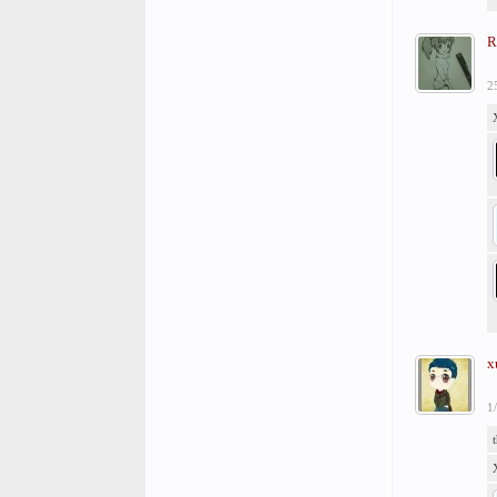
R
2
x
1