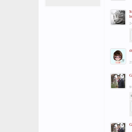
M
h
2
t
2
G
9
G