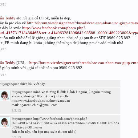
/3/13
ấu Teddy
alo. về giá cả thì ok, miễn là đẹp,
ây là píc cần vẽ
http://forum.vietdesigner.net/threads/cac-cao-nhan-vao-giup-em-v
à đây là style
http://www.facebook.com/photo.php?
bid=415731718486465&set=a.414963281896642.98588.100001489223009&type
huôn mặt nhớ để tỉ lệ giông giống nhau nhá, có gi pm fb or SDT 0969 025 892
ix, FB minh dang bi khóa , không thêm bạn dc,khong pm dc add mình nhá
/3/13
ấu Teddy
[URL="
http://forum.vietdesigner.net/threads/cac-cao-nhan-vao-giup-em
ẽ giúp mình với , giá cả thế nào pm 0969 025 892
/3/13
thuynganquan
thích bài viết này
thuynganquan
mình vẽ thường là 50k 1 ảnh 1 người, 2 người thường
khoảng khoảng 100k :)) . có j inbox fb
http://www.facebook.com/thuynganquan
mail: ngansau.chibi@gmail.com
3/3/13
thuynganquan
http://www.facebook.com/photo.php?
fbid=490373414355628&set=a.414963281896642.98588.100001489223
009&type=3&theater
ảnh mấu này, nếu bạn ưng style thì pm nhá :)
3/3/13