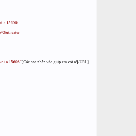
oi-a.15606/
=3&theater
-voi-a.15606/
"]Các cao nhân vào giúp em với ạ![/URL]