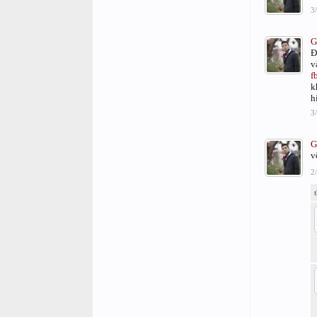
3
G
Đ
v
f
k
h
3
G
v
2