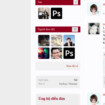
Sau
2
t
8
t
L
Người theo dõi
12
G
N
H
K
1
Xem tất cả
Giới tính:
Nữ
Nơi ở:
backan, Vietnam
t
Ủng hộ diễn đàn
2