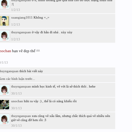
thuynganquan
ờ ờ, thỉnh thoảng ghé qua nhà cho đỡ mọc mạng nhện nhá
:'(
1/2/13
xuangiang1011
Không =.,=
1/2/13
thuynganquan
ờ vậy đi hẳn đi nhá . xùy xùy
1/2/13
nochan
bạn vẽ đẹp thế ^^
0/1/13
thuynganquan
thích bài viết này
Xem các bình luận trước...
thuynganquan
mình học kinh tế, vẽ vời là sở thích thôi . hehe
30/1/13
unochan
hihi ra vậy :) , thế là có năng khiếu rồi
30/1/13
thuynganquan
xưa cũng vẽ xấu lắm, nhưng chắc thích quá vẽ nhiều nên
giờ vẽ cũng đỡ hơn rồi :3
30/1/13