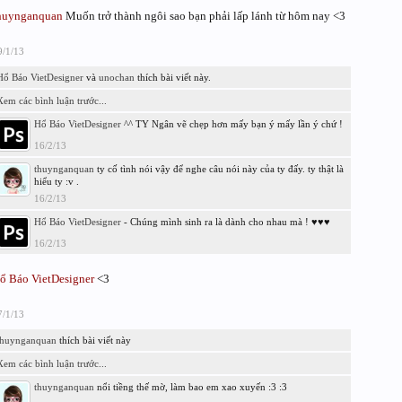
huynganquan
Muốn trở thành ngôi sao bạn phải lấp lánh từ hôm nay <3
9/1/13
Hổ Báo VietDesigner
và
unochan
thích bài viết này.
Xem các bình luận trước...
Hổ Báo VietDesigner
^^ TY Ngân vẽ chẹp hơn mấy bạn ý mấy lần ý chứ !
16/2/13
thuynganquan
ty cố tình nói vậy để nghe câu nói này của ty đấy. ty thật là
hiểu ty :v .
16/2/13
Hổ Báo VietDesigner
- Chúng mình sinh ra là dành cho nhau mà ! ♥♥♥
16/2/13
ổ Báo VietDesigner
<3
7/1/13
thuynganquan
thích bài viết này
Xem các bình luận trước...
thuynganquan
nổi tiềng thế mờ, làm bao em xao xuyến :3 :3