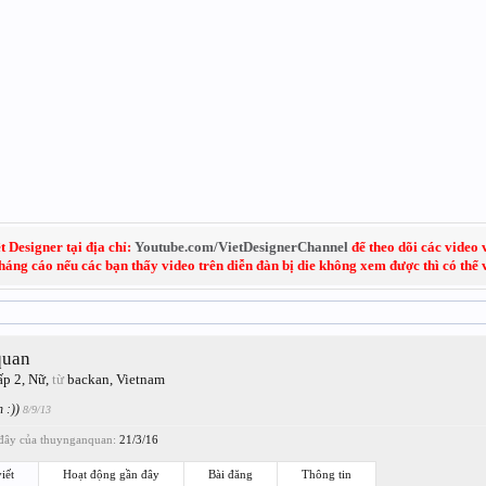
 Designer tại địa chỉ:
Youtube.com/VietDesignerChannel
để theo dõi các video 
kháng cáo nếu các bạn thấy video trên diễn đàn bị die không xem được thì có thể
quan
ấp 2
, Nữ,
từ
backan, Vietnam
n :))
8/9/13
đây của thuynganquan:
21/3/16
iết
Hoạt động gần đây
Bài đăng
Thông tin