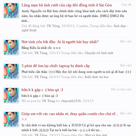
Lãng mạn bộ ảnh cưới của cặp đôi đồng tính ở Sài Gòn
Chủ đề
Andy Nguyễn và Hải Sơn chính thức công khai tình yêu cách đây hơn nửa
năm, họ nhận được sự ủng hộ từ bạn bè và người thân. [IMG] [IMG] Dù
tình...
Chủ đề đăng bởi:
TK Tùng
,
10/10/13
, 2 replies, Trong diễn đàn:
Ảnh đẹp -
nghệ thuật
Nơi tình yêu bắt đầu: Ai là người hát hay nhất?
Bài viết
Bằng Kiều là nhất rồi :x:x:x
Viết bởi:
TK Tùng
,
23/5/13
Trong diễn đàn:
Chuyện trò linh tinh
5 phút để tìm lại chiếc laptop bị đánh cắp
Bài viết
Phát biểu cẩn thận :):):) Hãy đọc kỹ nội dung xem người ta nói gì đi bạn :):):)
Viết bởi:
TK Tùng
,
26/4/13
Trong diễn đàn:
Kiến thức tin học
bữa h k gặp c :( bùn qá :3
Hồ sơ bài viết
bữa h k gặp c :( bùn qá :3
Hồ sơ post by
TK Tùng
for
chipxinh2310
,
23/4/13
Giúp em với các cao nhân ơi, thay quần comle cho chú rể...
Bài viết
>.<
Sr chủ thớt vì em không biết bác ạ :D:D:D Có gì bỏ qua cho em :)):)):)) Sr tại
mình k biết ;));));)) Tại tui k biết ha bác :-j:-j:-j ừ thì tui...
Viết bởi:
TK Tùng
,
29/3/13
Trong diễn đàn:
Nhờ vả làm ảnh