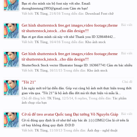
Bạn ơi cho mình xin bộ font này với nhe. Email:
duonghientung1993@gmail.com Cám ơn bạn!
Viết bởi:
TK Tùng
,
21/6/16
Trong diễn đàn:
Download Font chữ
Get hình shutterstock free,get images,video footage,theme
Bài viết
từ shutterstock,istock...cho dân design!!!
Bạn ơi get dùm mình cái này với nhé Thank you ID 328648442...
Viết bởi:
TK Tùng
,
16/4/16
Trong diễn đàn:
Kho ảnh stock
Get hình shutterstock free,get images,video footage,theme
Bài viết
từ shutterstock,istock...cho dân design!!!
ShutterStock Stock vector Illustrator Image ID: 163667741 Cảm ơn bác nhiều
Viết bởi:
TK Tùng
,
16/11/15
Trong diễn đàn:
Kho ảnh stock
"Tôi 21"
Chủ đề
Lâu ngày mới trở lại diễn đàn. Góp vui cùng bộ ảnh mới thực hiện trong thời
gian vừa qua. "Tôi 21" là bộ ảnh đầu đời mà tôi thực hiện và mẫu là...
Chủ đề đăng bởi:
TK Tùng
,
12/5/14
, 6 replies, Trong diễn đàn:
Tác phẩm
ảnh chụp của bạn
Cờ rủ để treo avatar Quốc tang Đại tướng Võ Nguyên Giáp
Bài viết
Cờ rủ đúng quy định là cờ như thế này bác àh :):):) [IMG] Còn lá cờ trên là
cờ bay không đúng quy định :D:D:D
Viết bởi:
TK Tùng
,
11/10/13
Trong diễn đàn:
Ảnh đẹp - nghệ thuật