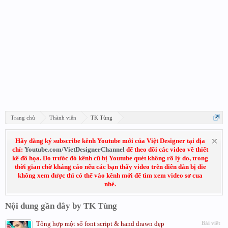
Trang chủ
Thành viên
TK Tùng
Hãy đăng ký subscribe kênh Youtube mới của Việt Designer tại địa
chỉ:
Youtube.com/VietDesignerChannel
để theo dõi các video về thiết
kế đồ họa. Do trước đó kênh cũ bị Youtube quét không rõ lý do, trong
thời gian chờ kháng cáo nếu các bạn thấy video trên diễn đàn bị die
không xem được thì có thể vào kênh mới để tìm xem video sơ cua
nhé.
Nội dung gần đây by TK Tùng
Tổng hợp một số font script & hand drawn đẹp
Bài viết