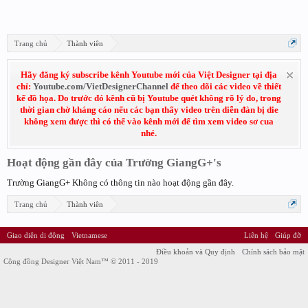
Trang chủ
Thành viên
Hãy đăng ký subscribe kênh Youtube mới của Việt Designer tại địa
chỉ:
Youtube.com/VietDesignerChannel
để theo dõi các video về thiết
kế đồ họa. Do trước đó kênh cũ bị Youtube quét không rõ lý do, trong
thời gian chờ kháng cáo nếu các bạn thấy video trên diễn đàn bị die
không xem được thì có thể vào kênh mới để tìm xem video sơ cua
nhé.
Hoạt động gần đây của Trường GiangG+'s
Trường GiangG+ Không có thông tin nào hoạt động gần đây.
Trang chủ
Thành viên
Giao diện di động
Vietnamese
Liên hệ
Giúp đỡ
Điều khoản và Quy định
Chính sách bảo mật
Cộng đồng Designer Việt Nam™ © 2011 - 2019