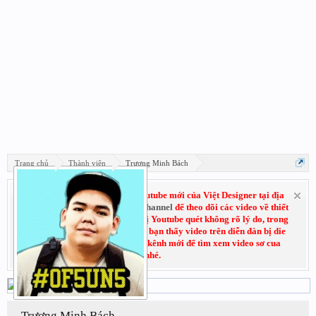
Trang chủ
Thành viên
Trương Minh Bách
Hãy đăng ký subscribe kênh Youtube mới của Việt Designer tại địa
chỉ:
Youtube.com/VietDesignerChannel
để theo dõi các video về thiết
kế đồ họa. Do trước đó kênh cũ bị Youtube quét không rõ lý do, trong
thời gian chờ kháng cáo nếu các bạn thấy video trên diễn đàn bị die
không xem được thì có thể vào kênh mới để tìm xem video sơ cua
nhé.
Trương Minh Bách