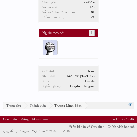
Tham gia:
22/8/14
Số bài viết:
123
Số lần "Thích" đã nhận:
80
Điểm nhận Cup:
28
Người theo dõi
1
Giới tính:
Nam
Sinh nhật:
14/10/98
(Tuổi: 27)
Nơi ở:
Thủ đô
Nghề nghiệp:
Graphic Designer
Trang chủ
Thành viên
Trương Minh Bách
Giao diện di động
Vietnamese
Liên hệ
Giúp đỡ
Điều khoản và Quy định
Chính sách bảo mật
Cộng đồng Designer Việt Nam™ © 2011 - 2019