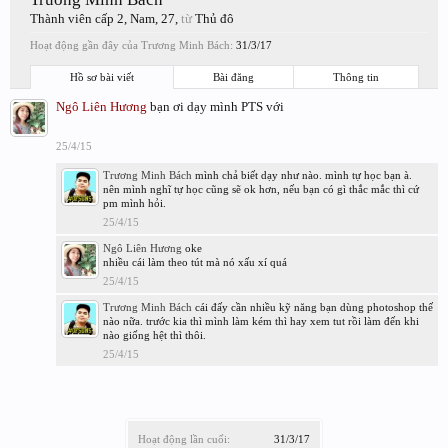
Thành viên cấp 2
, Nam, 27,
từ
Thủ đô
Hoạt động gần đây của Trương Minh Bách:
31/3/17
Hồ sơ bài viết
Bài đăng
Thông tin
Ngô Liên Hương
bạn ơi dạy mình PTS với
25/4/15
Trương Minh Bách
mình chả biết dạy như nào. mình tự học bạn à.
nên mình nghĩ tự học cũng sẽ ok hơn, nếu bạn có gì thắc mắc thì cứ
pm mình hỏi.
25/4/15
Ngô Liên Hương
oke
nhiều cái làm theo tút mà nó xấu xí quá
25/4/15
Trương Minh Bách
cái đấy cần nhiều kỹ năng bạn dùng photoshop thế
nào nữa. trước kia thì mình làm kém thì hay xem tut rồi làm đến khi
nào giống hệt thì thôi.
25/4/15
Hoạt động lần cuối:
31/3/17